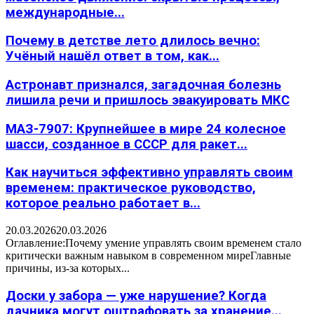
международные...
Почему в детстве лето длилось вечно:
Учёный нашёл ответ в том, как...
Астронавт признался, загадочная болезнь
лишила речи и пришлось эвакуировать МКС
МАЗ-7907: Крупнейшее в мире 24 колесное
шасси, созданное в СССР для ракет...
Как научиться эффективно управлять своим
временем: практическое руководство,
которое реально работает в...
20.03.2026
20.03.2026
Оглавление:Почему умение управлять своим временем стало
критически важным навыком в современном миреГлавные
причины, из-за которых...
Доски у забора — уже нарушение? Когда
дачника могут оштрафовать за хранение...