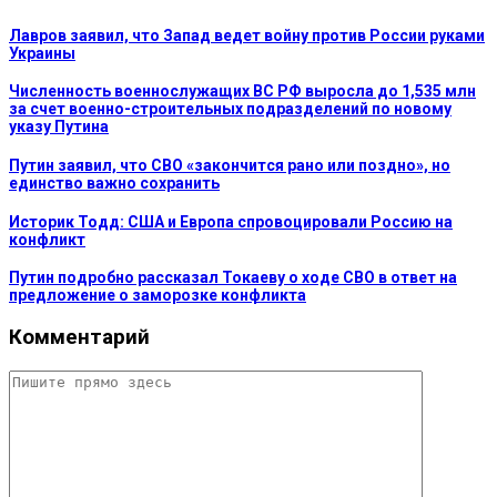
Лавров заявил, что Запад ведет войну против России руками
Украины
Численность военнослужащих ВС РФ выросла до 1,535 млн
за счет военно-строительных подразделений по новому
указу Путина
Путин заявил, что СВО «закончится рано или поздно», но
единство важно сохранить
Историк Тодд: США и Европа спровоцировали Россию на
конфликт
Путин подробно рассказал Токаеву о ходе СВО в ответ на
предложение о заморозке конфликта
Комментарий