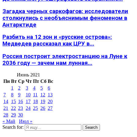
Загадка черных саркофагов: исследователи
столкнулись с необъяснимым феноменом в
Антарктиде
Разбить на 12 зон и «русские острова»:
Медведев рассказал как ЦРУ в...
Россия построит электростанцию на Луне к
2036 году — зачем нам лунная...
Июнь 2021
Пн
Вт
Ср
Чт
Пт
Сб
Вс
1
2
3
4
5
6
7
8
9
10
11
12
13
14
15
16
17
18
19
20
21
22
23
24
25
26
27
28
29
30
« Май
Июл »
Search for:
Search