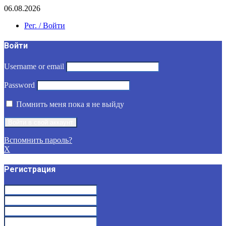
06.08.2026
Рег. / Войти
Войти
Username or email
Password
Помнить меня пока я не выйду
Вспомнить пароль?
X
Регистрация