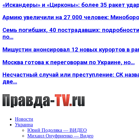
«Искандеры» и «Цирконы»: более 35 ракет уда
Армию увеличили на 27 000 человек: Минобор
Семь погибших, 40 пострадавших: подробности
по…
Мишустин анонсировал 12 новых курортов в р
Москва готова к переговорам по Украине, но…
Несчастный случай или преступление: СК назв
две…
Новости
Украина
Юрий Подоляка — ВИДЕО
Михаил Онуфриенко — Видео