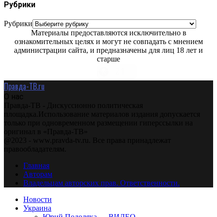
Рубрики
Рубрики
Материалы предоставляются исключительно в
ознакомительных целях и могут не совпадать с мнением
администрации сайта, и предназначены для лиц 18 лет и
старше
Правда-ТВ.ru
О нас
Правда-ТВ - Дискуссионно политическая
площадка.Использование материалов издания допускается
только при одновременном размещении гиперссылки на
оригинал в «Правда-ТВ»
@2023 - www.pravda-tv.ru. Все права принадлежат
правообладателям.
Главная
Авторам
Владельцам авторских прав. Ответственности.
Новости
Украина
Юрий Подоляка — ВИДЕО