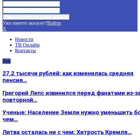
Уже имеете аккаунт?
Войти
X
Новости
ТВ Онлайн
Контакты
Топ
27,2 тысячи рублей: как изменилась средняя
пенсия…
Григорий Лепс извинился перед фанатами из-з
повторной…
Ученые: Население Земли нужно уменьшить б
чем…
Литва осталась ни с чем: Хитрость Кремля…