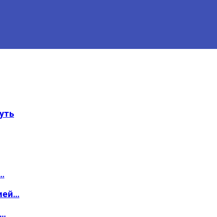
уть
…
ией…
о…