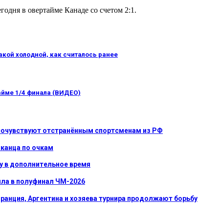
годня в овертайме Канаде со счетом 2:1.
акой холодной, как считалось ранее
айме 1/4 финала (ВИДЕО)
 сочувствуют отстранённым спортсменам из РФ
иканца по очкам
у в дополнительное время
ла в полуфинал ЧМ-2026
ранция, Аргентина и хозяева турнира продолжают борьбу