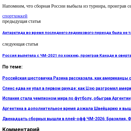
Напомним, что сборная России выбыла из турнира, проиграв се
спорт
хоккей
предыдущая статья
Антарктида во время последнего ледникового периода была не т
следующая статья
Россия вылетела с ЧМ-2021 по хоккею, проиграв Канаде в оверт
По теме:
Российская шестовичка Разина рассказала, как американцы
Спенс едва не упал в первом раунде: как Цзю разгромил амер
Испания стала чемпионом мира по футболу, обыграв Аргентин
Аргентина в дополнительное время дожала Швейцарию и выш
Двенадцать сборных вышли в плей-офф ЧМ-2026: Бразилия, Ф
Комментарий