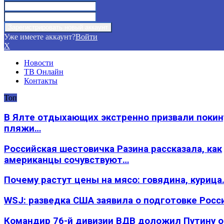
Уже имеете аккаунт?
Войти
X
Новости
ТВ Онлайн
Контакты
Топ
В Ялте отдыхающих экстренно призвали покин
пляжи…
Российская шестовичка Разина рассказала, как
американцы сочувствуют…
Почему растут цены на мясо: говядина, курица
WSJ: разведка США заявила о подготовке Росс
Командир 76-й дивизии ВДВ доложил Путину 