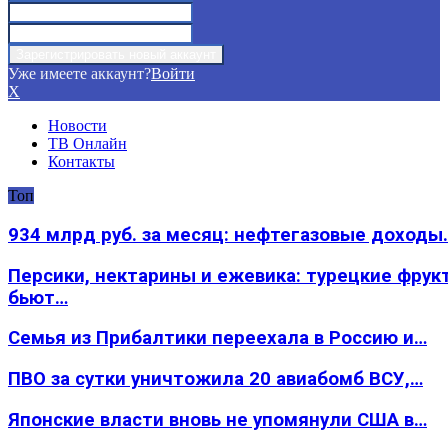
Уже имеете аккаунт?
Войти
X
Новости
ТВ Онлайн
Контакты
Топ
934 млрд руб. за месяц: нефтегазовые доходы
Персики, нектарины и ежевика: турецкие фрук
бьют…
Семья из Прибалтики переехала в Россию и…
ПВО за сутки уничтожила 20 авиабомб ВСУ,…
Японские власти вновь не упомянули США в…