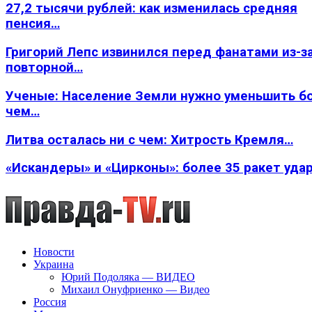
27,2 тысячи рублей: как изменилась средняя
пенсия…
Григорий Лепс извинился перед фанатами из-з
повторной…
Ученые: Население Земли нужно уменьшить б
чем…
Литва осталась ни с чем: Хитрость Кремля…
«Искандеры» и «Цирконы»: более 35 ракет уда
Новости
Украина
Юрий Подоляка — ВИДЕО
Михаил Онуфриенко — Видео
Россия