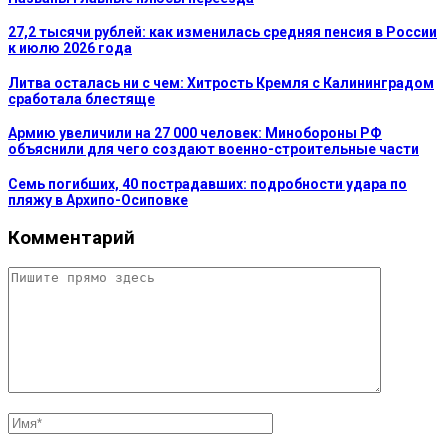
27,2 тысячи рублей: как изменилась средняя пенсия в России
к июлю 2026 года
Литва осталась ни с чем: Хитрость Кремля с Калининградом
сработала блестяще
Армию увеличили на 27 000 человек: Минобороны РФ
объяснили для чего создают военно-строительные части
Семь погибших, 40 пострадавших: подробности удара по
пляжу в Архипо-Осиповке
Комментарий