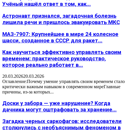
Учёный нашёл ответ в том, как...
Астронавт признался, загадочная болезнь
лишила речи и пришлось эвакуировать МКС
МАЗ-7907: Крупнейшее в мире 24 колесное
шасси, созданное в СССР для ракет...
Как научиться эффективно управлять своим
временем: практическое руководство,
которое реально работает в...
20.03.2026
20.03.2026
Оглавление:Почему умение управлять своим временем стало
критически важным навыком в современном миреГлавные
причины, из-за которых...
Доски у забора — уже нарушение? Когда
дачника могут оштрафовать за хранение...
Загадка черных саркофагов: исследователи
столкнулись с необъяснимым феноменом в