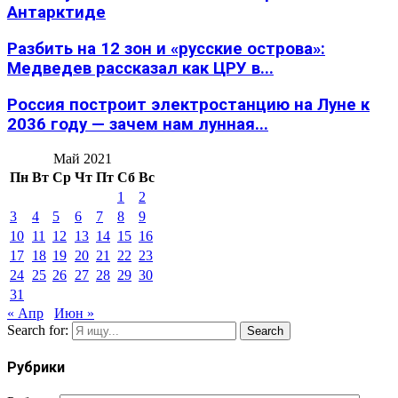
Антарктиде
Разбить на 12 зон и «русские острова»:
Медведев рассказал как ЦРУ в...
Россия построит электростанцию на Луне к
2036 году — зачем нам лунная...
Май 2021
Пн
Вт
Ср
Чт
Пт
Сб
Вс
1
2
3
4
5
6
7
8
9
10
11
12
13
14
15
16
17
18
19
20
21
22
23
24
25
26
27
28
29
30
31
« Апр
Июн »
Search for:
Search
Рубрики