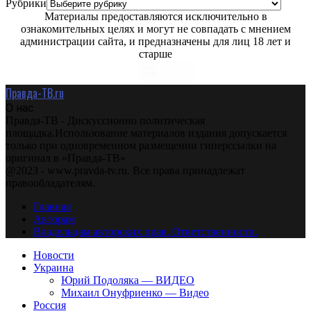
Рубрики
Материалы предоставляются исключительно в
ознакомительных целях и могут не совпадать с мнением
администрации сайта, и предназначены для лиц 18 лет и
старше
Правда-ТВ.ru
О нас
Правда-ТВ - Дискуссионно политическая
площадка.Использование материалов издания допускается
только при одновременном размещении гиперссылки на
оригинал в «Правда-ТВ»
@2023 - www.pravda-tv.ru. Все права принадлежат
правообладателям.
Главная
Авторам
Владельцам авторских прав. Ответственности.
Новости
Украина
Юрий Подоляка — ВИДЕО
Михаил Онуфриенко — Видео
Россия