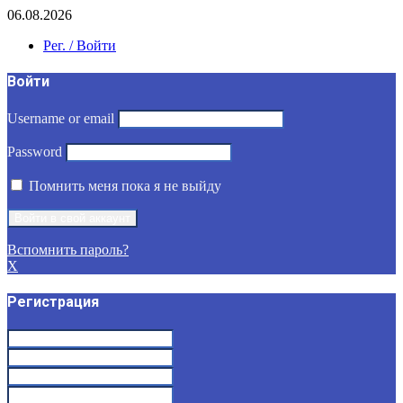
06.08.2026
Рег. / Войти
Войти
Username or email
Password
Помнить меня пока я не выйду
Вспомнить пароль?
X
Регистрация