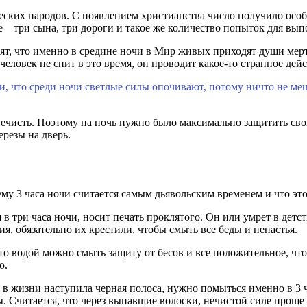
ских народов. С появлением христианства число получило особо
 – три сына, три дороги и такое же количество попыток для вып
ят, что именно в средине ночи в Мир живых приходят души мерт
человек не спит в это время, он проводит какое-то странное дейс
и, что среди ночи светлые силы опочивают, потому ничто не ме
ечисть. Поэтому на ночь нужно было максимально защитить свой 
ерезы на дверь.
м
в три часа ночи, носит печать проклятого. Он или умрет в детст
, обязательно их крестили, чтобы смыть все беды и ненастья.
то водой можно смыть защиту от бесов и все положительное, что
ю.
ли в жизни наступила черная полоса, нужно помыться именно в 3 
. Считается, что через выпавшие волоски, нечистой силе проще