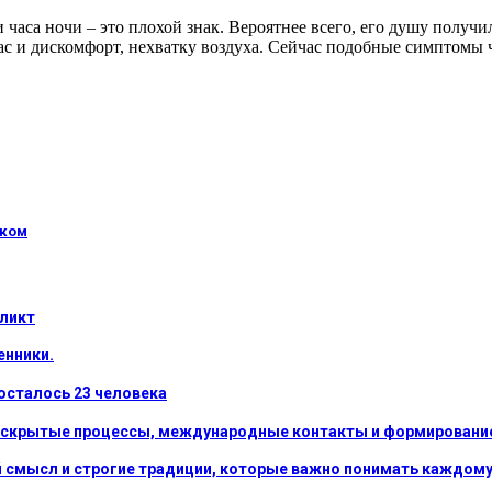
и часа ночи – это плохой знак. Вероятнее всего, его душу получ
с и дискомфорт, нехватку воздуха. Сейчас подобные симптомы ч
иком
фликт
енники.
осталось 23 человека
: скрытые процессы, международные контакты и формирование
ный смысл и строгие традиции, которые важно понимать каждо