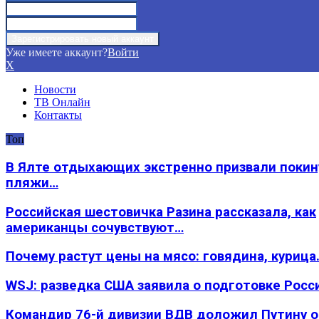
Уже имеете аккаунт?
Войти
X
Новости
ТВ Онлайн
Контакты
Топ
В Ялте отдыхающих экстренно призвали покин
пляжи…
Российская шестовичка Разина рассказала, как
американцы сочувствуют…
Почему растут цены на мясо: говядина, курица
WSJ: разведка США заявила о подготовке Росс
Командир 76-й дивизии ВДВ доложил Путину 