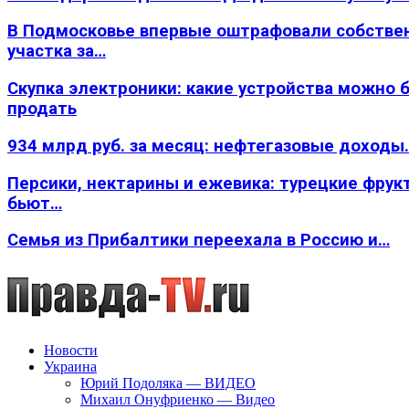
В Подмосковье впервые оштрафовали собстве
участка за…
Скупка электроники: какие устройства можно 
продать
934 млрд руб. за месяц: нефтегазовые доходы
Персики, нектарины и ежевика: турецкие фрук
бьют…
Семья из Прибалтики переехала в Россию и…
Новости
Украина
Юрий Подоляка — ВИДЕО
Михаил Онуфриенко — Видео