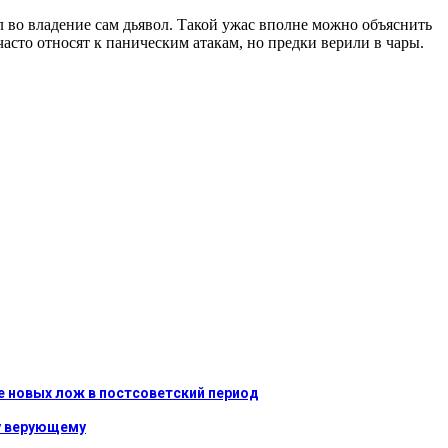
ил во владение сам дьявол. Такой ужас вполне можно объяснить
асто относят к паническим атакам, но предки верили в чары.
 новых лож в постсоветский период
му верующему