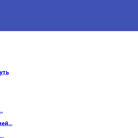
уть
…
ией…
о…