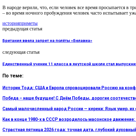
В народе верили, что, если человек все время просыпается в тр
– во время ночного пробуждения человек часто испытывает ужа
история
приметы
предыдущая статья
Британия ввела запрет на полёты «Белавиа»
следующая статья
Единственный ученик 11 класса в якутской школе стал выпускн
По теме:
Историк Тодд: США и Европа спровоцировали Россию на кон
Победа – наше будущее! С Днём Победы, дорогие соотечеств
Самый малочисленный народ России — кереки: Язык умер, их 
Как в конце 1980-х в СССР возродилось масонское движение
Страстная пятница 2026 года: точная дата, глубокий духов