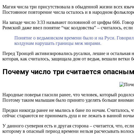
Магия числа три присутствовала в обыденной жизни всех языче
Постоянное повторение числа осталось и в народном фольклоре
На западе число 3:33 называют половиной от цифры 666. Говор
Римский даже ввел понятие “час колдовства” – считалось, если 
Понятие о ведьмовском времени было и на Руси. Говорил
колдунам нарушать границы меж мирами.
Перед Троицей активизировались русалки, лешие и остальная н
которая, как считалось, защищала дом от ведьм, вешали ветки б
Почему число три считается опасны
Народные поверья гласили ранее, что человек, который родился 
Поэтому таким малышам было принято уделять больше внимания
Предки никогда ранее не мылись в бане по ночам. Считалось, ч
сейчас стараются не принимать душ и не лежать в ванной ночь
У данного суеверия есть и другая сторона – считается, что, ес
которому в опасный период времени нельзя расчесывать волосы