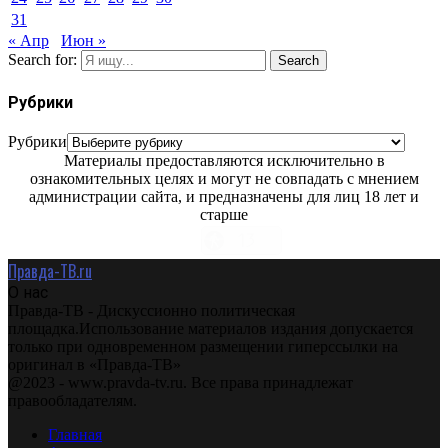
31
« Апр
Июн »
Search for:
Search
Рубрики
Рубрики
Материалы предоставляются исключительно в
ознакомительных целях и могут не совпадать с мнением
администрации сайта, и предназначены для лиц 18 лет и
старше
Правда-ТВ.ru
О нас
Правда-ТВ - Дискуссионно политическая
площадка.Использование материалов издания допускается
только при одновременном размещении гиперссылки на
оригинал в «Правда-ТВ»
@2023 - www.pravda-tv.ru. Все права принадлежат
правообладателям.
Главная