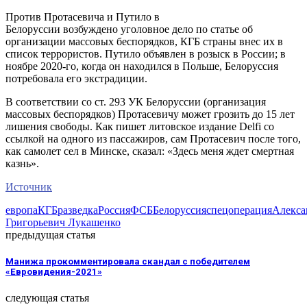
Против Протасевича и Путило в
Белоруссии возбуждено уголовное дело по статье об
организации массовых беспорядков, КГБ страны внес их в
список террористов. Путило объявлен в розыск в России; в
ноябре 2020-го, когда он находился в Польше, Белоруссия
потребовала его экстрадиции.
В соответствии со ст. 293 УК Белоруссии (организация
массовых беспорядков) Протасевичу может грозить до 15 лет
лишения свободы. Как пишет литовское издание Delfi со
ссылкой на одного из пассажиров, сам Протасевич после того,
как самолет сел в Минске, сказал: «Здесь меня ждет смертная
казнь».
Источник
европа
КГБ
разведка
Россия
ФСБ
Белоруссия
спецоперация
Алекса
Григорьевич Лукашенко
предыдущая статья
Манижа прокомментировала скандал с победителем
«Евровидения-2021»
следующая статья