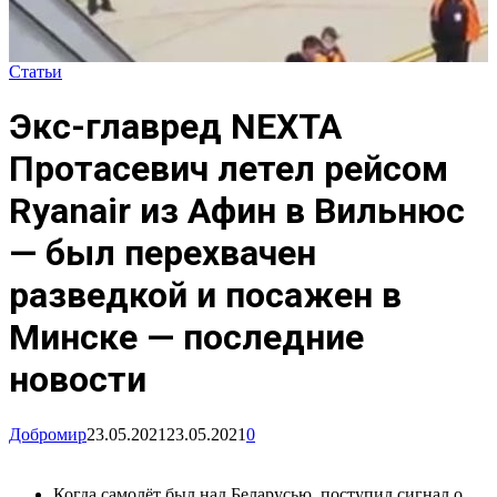
Статьи
Экс-главред NEXTA
Протасевич летел рейсом
Ryanair из Афин в Вильнюс
— был перехвачен
разведкой и посажен в
Минске — последние
новости
Добромир
23.05.2021
23.05.2021
0
Когда самолёт был над Беларусью, поступил сигнал о