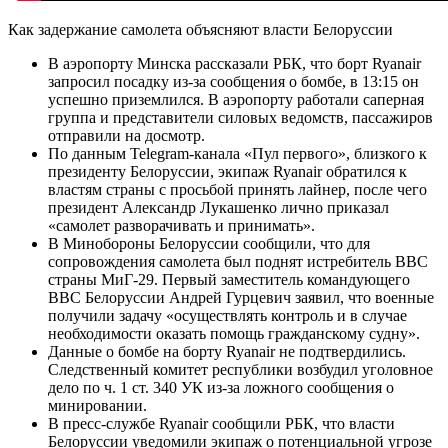
Как задержание самолета объясняют власти Белоруссии
В аэропорту Минска рассказали РБК, что борт Ryanair
запросил посадку из-за сообщения о бомбе, в 13:15 он
успешно приземлился. В аэропорту работали саперная
группа и представители силовых ведомств, пассажиров
отправили на досмотр.
По данным Telegram-канала «Пул первого», близкого к
президенту Белоруссии, экипаж Ryanair обратился к
властям страны с просьбой принять лайнер, после чего
президент Александр Лукашенко лично приказал
«самолет разворачивать и принимать».
В Минобороны Белоруссии сообщили, что для
сопровождения самолета был поднят истребитель ВВС
страны МиГ-29. Первый заместитель командующего
ВВС Белоруссии Андрей Гурцевич заявил, что военные
получили задачу «осуществлять контроль и в случае
необходимости оказать помощь гражданскому судну».
Данные о бомбе на борту Ryanair не подтвердились.
Следственный комитет республики возбудил уголовное
дело по ч. 1 ст. 340 УК из-за ложного сообщения о
минировании.
В пресс-службе Ryanair сообщили РБК, что власти
Белоруссии уведомили экипаж о потенциальной угрозе