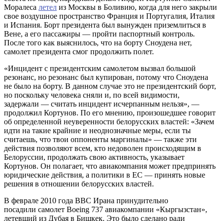
Моралеса
летел
из Москвы в Боливию, когда для него закрыли
свое воздушное пространство Франция и Португалия, Италия
и Испания. Борт президента был вынужден приземлиться в
Вене, а его пассажиры — пройти паспортный контроль.
После того как выяснилось, что на борту Сноудена нет,
самолет президента смог продолжить полет.
«Инцидент с президентским самолетом вызвал большой
резонанс, но резонанс был купирован, потому что Сноудена
не было на борту. В данном случае это не президентский борт,
но поскольку человека сняли и, по всей видимости,
задержали — считать инцидент исчерпанным нельзя», —
продолжил Кортунов. По его мнению, произошедшее говорит
об определенной неуверенности белорусских властей: «Зачем
идти на такие крайние и неоднозначные меры, если ты
считаешь, что твои оппоненты маргиналы» — также эти
действия позволяют всем, кто недоволен происходящим в
Белоруссии, продолжать свою активность, указывает
Кортунов. Он полагает, что авиакомпания может предпринять
юридические действия, а политики в ЕС — принять новые
решения в отношении белорусских властей.
В феврале 2010 года ВВС Ирана принудительно
посадили самолет Boeing 737 авиакомпании «Кыргызстан»,
летевший из Дубая в Бишкек. Это было сделано ради