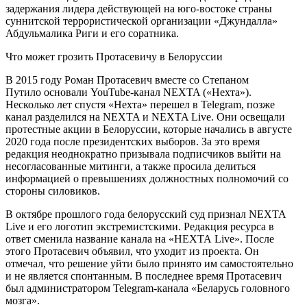
задержания лидера действующей на юго-востоке страны
суннитской террористической организации «Джундалла»
Абдульмалика Риги и его соратника.
Что может грозить Протасевичу в Белоруссии
В 2015 году Роман Протасевич вместе со Степаном
Путило основали YouTube-канал NEXTA («Нехта»).
Несколько лет спустя «Нехта» перешел в Telegram, позже
канал разделился на NEXTA и NEXTA Live. Они освещали
протестные акции в Белоруссии, которые начались в августе
2020 года после президентских выборов. За это время
редакция неоднократно призывала подписчиков выйти на
несогласованные митинги, а также просила делиться
информацией о превышениях должностных полномочий со
стороны силовиков.
В октябре прошлого года белорусский суд признал NEXTA
Live и его логотип экстремистскими. Редакция ресурса в
ответ сменила название канала на «НЕХТА Live». После
этого Протасевич объявил, что уходит из проекта. Он
отмечал, что решение уйти было принято им самостоятельно
и не является спонтанным. В последнее время Протасевич
был администратором Telegram-канала «Беларусь головного
мозга».