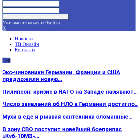
Уже имеете аккаунт?
Войти
X
Новости
ТВ Онлайн
Контакты
Топ
Экс-чиновники Германии, Франции и США
предложили новую…
Пилипсон: кризис в НАТО на Западе называют…
Число заявлений об НЛО в Германии достигло
Мухи в еде и ржавая сантехника сломанные…
В зону СВО поступит новейший боеприпас
«Куб-10МЭ»…