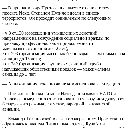
— В прошлом году Протасевича вместе с основателем
проекта Nexta Степаном Путило внесли в список
террористов. Он проходит обвиняемым по следующим
статьям:
• ч.3 ст.130 (совершении умышленных действий,
направленных на возбуждение социальной вражды по
признаку профессиональной принадлежности —
максимальная санкция до 12 лет);
• ст. 293 (организация массовых беспорядков — максимальная
санкция до 15 лет );
• ст. 342 (организация групповых действий, грубо
нарушающих общественный порядок — максимальная
санкция до 3 лет).
— Авиакомпания пока никак не комментировала ситуацию.
— Президент Литвы Гитанас Науседа призывает НАТО и
Евросоюз немедленно отреагировать на угрозу, исходящую от
беларусского режима для международной гражданской
авиации.
— Команда Тихановской в связи с задержанием Протасевича
обратилась к властям Литвы, руководству RyanAir и