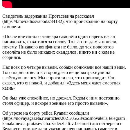
Свидетель задержания Протасевича рассказал
(https://t.me/radiosvaboda/34182), что происходило на борту
самолета:
«После внезапного маневра самолёта один парень начал
паниковать, схватился за голову. Только тогда мы поняли,
почему. Никакого конфликта не было, до тех поворотов
самолёта не было никаких скандалов, никто ни с кем не
ссорился.
Нас всех по четыре вывели, собаки обнюхали все наши вещи.
Того парня отвели в сторону, его вещи вытряхнули на
взлётную полосу. Мы спросили его, что происходит. Он
сказал, кто он такой, и добавил: «Здесь меня ждет смертная
казнь».
Он был уже спокойнее, но дрожал. Рядом с ним постоянно
стоял офицер, и вскоре военные его просто вывели».
Об угрозе на борту рейса Ryanair сообщили
(https://novayagazeta.ru/articles/2021/05/23/soosnovatelia-telegram-
kanala-nexta-protasevicha-zaderzhali-v-belarusi) диспетчеры из
Беларуси, они же дали указание перенаправить самолет в