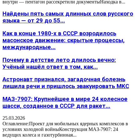
внутри — пентагон рассекретили документыНаходка в...
Найдены пять самых длинных слов русского
языка — от 29 до 55...
Как в конце 1980-х в СССР возродилось
масонское движение: скрытые процессы,
международные...
Почему в детстве лето длилось вечно:
Учёный нашёл ответ в том, как...
Астронавт признался, загадочная болезнь
лишила речи и пришлось эвакуировать МКС
МАЗ-7907: Крупнейшее в мире 24 колесное
шасси, созданное в СССР для ракет...
25.03.2026
Оглавление:Проект для мобильных ядерных комплексов в
условиях холодной войныКонструкция МАЗ-7907: 24
ведущих колеса и газотурбинная...