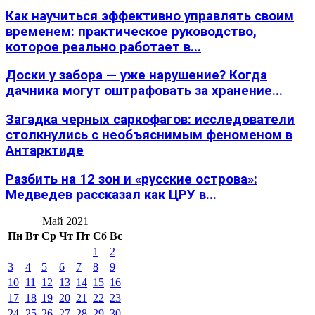
Как научиться эффективно управлять своим
временем: практическое руководство,
которое реально работает в...
Доски у забора — уже нарушение? Когда
дачника могут оштрафовать за хранение...
Загадка черных саркофагов: исследователи
столкнулись с необъяснимым феноменом в
Антарктиде
Разбить на 12 зон и «русские острова»:
Медведев рассказал как ЦРУ в...
Май 2021
Пн
Вт
Ср
Чт
Пт
Сб
Вс
1
2
3
4
5
6
7
8
9
10
11
12
13
14
15
16
17
18
19
20
21
22
23
24
25
26
27
28
29
30