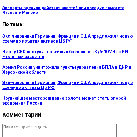
Эксперты оценили действия властей при посадке самолета
Ryanair в Минске
По теме:
Экс-чиновники Германии, Франции и США предложили новую
схему по изъятия активов ЦБ РФ
В зону СВО поступит новейший боеприпас «Куб-10МЭ» с ИИ.
Что о нем известно
Армия России уничтожила пункты управления БПЛА в ДНР и
Херсонской области
Экс-чиновники Германии, Франции и США предложили новую
схему по активам ЦБ РФ
Крупнейшее месторождение золота может стать опорой
экономики России
Комментарий