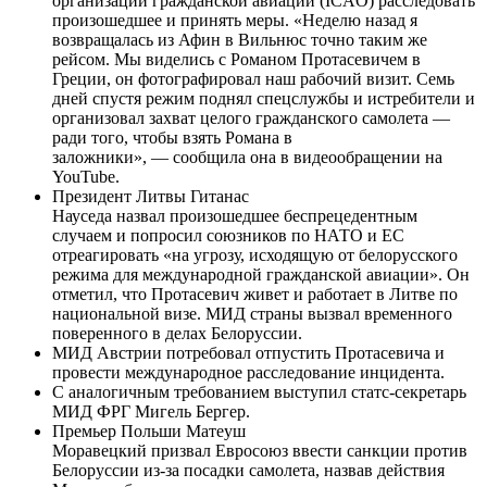
организации гражданской авиации (ICAO) расследовать
произошедшее и принять меры. «Неделю назад я
возвращалась из Афин в Вильнюс точно таким же
рейсом. Мы виделись с Романом Протасевичем в
Греции, он фотографировал наш рабочий визит. Семь
дней спустя режим поднял спецслужбы и истребители и
организовал захват целого гражданского самолета —
ради того, чтобы взять Романа в
заложники», — сообщила она в видеообращении на
YouTube.
Президент Литвы Гитанас
Науседа назвал произошедшее беспрецедентным
случаем и попросил союзников по НАТО и ЕС
отреагировать «на угрозу, исходящую от белорусского
режима для международной гражданской авиации». Он
отметил, что Протасевич живет и работает в Литве по
национальной визе. МИД страны вызвал временного
поверенного в делах Белоруссии.
МИД Австрии потребовал отпустить Протасевича и
провести международное расследование инцидента.
С аналогичным требованием выступил статс-секретарь
МИД ФРГ Мигель Бергер.
Премьер Польши Матеуш
Моравецкий призвал Евросоюз ввести санкции против
Белоруссии из-за посадки самолета, назвав действия