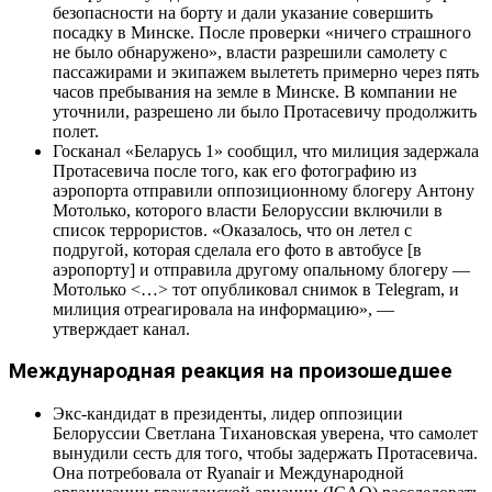
безопасности на борту и дали указание совершить
посадку в Минске. После проверки «ничего страшного
не было обнаружено», власти разрешили самолету с
пассажирами и экипажем вылететь примерно через пять
часов пребывания на земле в Минске. В компании не
уточнили, разрешено ли было Протасевичу продолжить
полет.
Госканал «Беларусь 1» сообщил, что милиция задержала
Протасевича после того, как его фотографию из
аэропорта отправили оппозиционному блогеру Антону
Мотолько, которого власти Белоруссии включили в
список террористов. «Оказалось, что он летел с
подругой, которая сделала его фото в автобусе [в
аэропорту] и отправила другому опальному блогеру —
Мотолько <…> тот опубликовал снимок в Telegram, и
милиция отреагировала на информацию», —
утверждает канал.
Международная реакция на произошедшее
Экс-кандидат в президенты, лидер оппозиции
Белоруссии Светлана Тихановская уверена, что самолет
вынудили сесть для того, чтобы задержать Протасевича.
Она потребовала от Ryanair и Международной