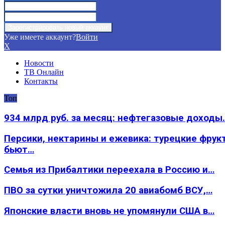
Уже имеете аккаунт?
Войти
X
Новости
ТВ Онлайн
Контакты
Топ
934 млрд руб. за месяц: нефтегазовые доходы
Персики, нектарины и ежевика: турецкие фрук
бьют…
Семья из Прибалтики переехала в Россию и…
ПВО за сутки уничтожила 20 авиабомб ВСУ,…
Японские власти вновь не упомянули США в…