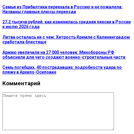
Семья из Прибалтики переехала в Россию и не пожалела:
Названы главные плюсы переезда
27,2 тысячи рублей: как изменилась средняя пенсия в России
к июлю 2026 года
Литва осталась ни с чем: Хитрость Кремля с Калининградом
сработала блестяще
Армию увеличили на 27 000 человек: Минобороны РФ
объяснили для чего создают военно-строительные части
Семь погибших, 40 пострадавших: подробности удара по
пляжу в Архипо-Осиповке
Комментарий