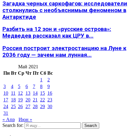
Загадка черных саркофагов: исследователи
столкнулись с необъяснимым феноменом в
Антарктиде
Разбить на 12 зон и «русские острова»:
Медведев рассказал как ЦРУ в...
Россия построит электростанцию на Луне к
2036 году — зачем нам лунная...
Май 2021
Пн
Вт
Ср
Чт
Пт
Сб
Вс
1
2
3
4
5
6
7
8
9
10
11
12
13
14
15
16
17
18
19
20
21
22
23
24
25
26
27
28
29
30
31
« Апр
Июн »
Search for:
Search