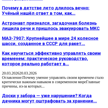
Почему в детстве лето длилось вечно:
Учёный нашёл ответ в том, как...
Астронавт признался, загадочная болезнь
лишила речи и пришлось эвакуировать МКС
МАЗ-7907: Крупнейшее в мире 24 колесное
шасси, созданное в СССР для ракет...
Как научиться эффективно управлять своим
временем: практическое руководство,
которое реально работает в...
20.03.2026
20.03.2026
Оглавление:Почему умение управлять своим временем стало
критически важным навыком в современном миреГлавные
причины, из-за которых...
Доски у забора — уже нарушение? Когда
дачника могут оштрафовать за хранение...