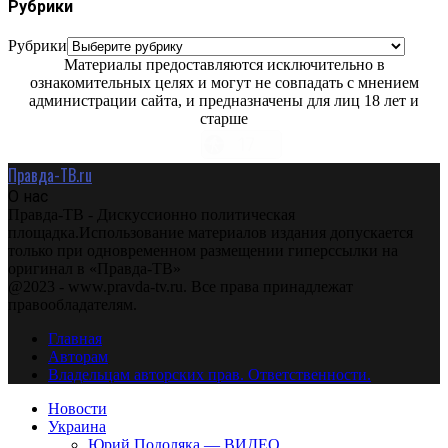
Рубрики
Рубрики
Материалы предоставляются исключительно в
ознакомительных целях и могут не совпадать с мнением
администрации сайта, и предназначены для лиц 18 лет и
старше
Правда-ТВ.ru
О нас
Правда-ТВ - Дискуссионно политическая
площадка.Использование материалов издания допускается
только при одновременном размещении гиперссылки на
оригинал в «Правда-ТВ»
@2023 - www.pravda-tv.ru. Все права принадлежат
правообладателям.
Главная
Авторам
Владельцам авторских прав. Ответственности.
Новости
Украина
Юрий Подоляка — ВИДЕО