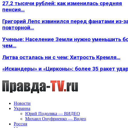
27,2 тысячи рублей: как изменилась средняя
пенсия…
Григорий Лепс извинился перед фанатами из-з
повторной…
Ученые: Население Земли нужно уменьшить б
чем…
Литва осталась ни с чем: Хитрость Кремля…
«Искандеры» и «Цирконы»: более 35 ракет уда
Новости
Украина
Юрий Подоляка — ВИДЕО
Михаил Онуфриенко — Видео
Россия