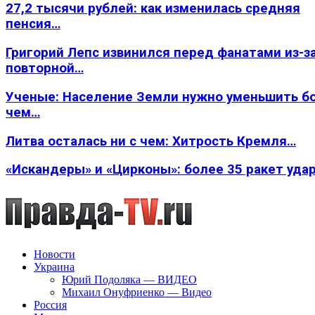
27,2 тысячи рублей: как изменилась средняя
пенсия…
Григорий Лепс извинился перед фанатами из-з
повторной…
Ученые: Население Земли нужно уменьшить б
чем…
Литва осталась ни с чем: Хитрость Кремля…
«Искандеры» и «Цирконы»: более 35 ракет уда
Новости
Украина
Юрий Подоляка — ВИДЕО
Михаил Онуфриенко — Видео
Россия