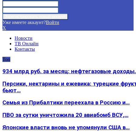
Уже имеете аккаунт?
Войти
X
Новости
ТВ Онлайн
Контакты
Топ
934 млрд руб. за месяц: нефтегазовые доходы
Персики, нектарины и ежевика: турецкие фрук
бьют…
Семья из Прибалтики переехала в Россию и…
ПВО за сутки уничтожила 20 авиабомб ВСУ,…
Японские власти вновь не упомянули США в…