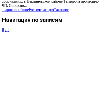
сооружениях в Неклиновском районе Таганрога произошло
ЧП. Согласно...
авария
погибшие
Россия
трагедия
Таганрог
Навигация по записям
1
2
3