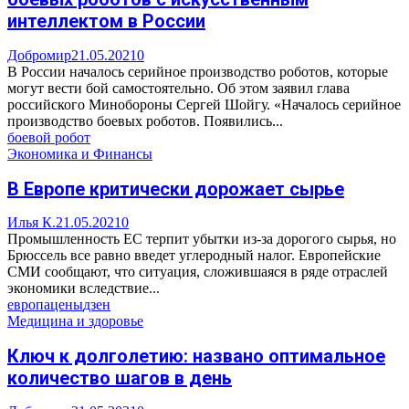
интеллектом в России
Добромир
21.05.2021
0
В России началось серийное производство роботов, которые
могут вести бой самостоятельно. Об этом заявил глава
российского Минобороны Сергей Шойгу. «Началось серийное
производство боевых роботов. Появились...
боевой робот
Экономика и Финансы
В Европе критически дорожает сырье
Илья К.
21.05.2021
0
Промышленность ЕС терпит убытки из-за дорогого сырья, но
Брюссель все равно введет углеродный налог. Европейские
СМИ сообщают, что ситуация, сложившаяся в ряде отраслей
экономики вследствие...
европа
цены
дзен
Медицина и здоровье
Ключ к долголетию: названо оптимальное
количество шагов в день