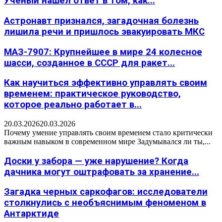
Учёный нашёл ответ в том, как...
Астронавт признался, загадочная болезнь
лишила речи и пришлось эвакуировать МКС
МАЗ-7907: Крупнейшее в мире 24 колесное
шасси, созданное в СССР для ракет...
Как научиться эффективно управлять своим
временем: практическое руководство,
которое реально работает в...
20.03.2026
20.03.2026
Почему умение управлять своим временем стало критически
важным навыком в современном мире Задумывался ли ты,...
Доски у забора — уже нарушение? Когда
дачника могут оштрафовать за хранение...
Загадка черных саркофагов: исследователи
столкнулись с необъяснимым феноменом в
Антарктиде