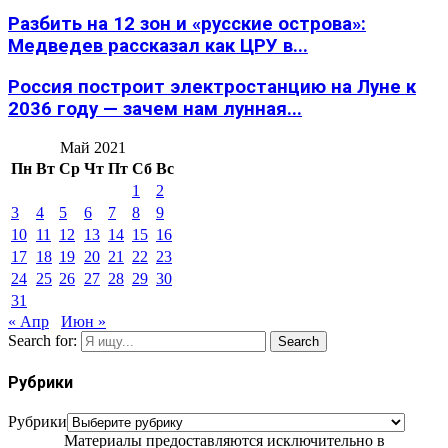
Разбить на 12 зон и «русские острова»:
Медведев рассказал как ЦРУ в...
Россия построит электростанцию на Луне к
2036 году — зачем нам лунная...
Май 2021
Пн
Вт
Ср
Чт
Пт
Сб
Вс
1
2
3
4
5
6
7
8
9
10
11
12
13
14
15
16
17
18
19
20
21
22
23
24
25
26
27
28
29
30
31
« Апр
Июн »
Search for:
Search
Рубрики
Рубрики
Материалы предоставляются исключительно в