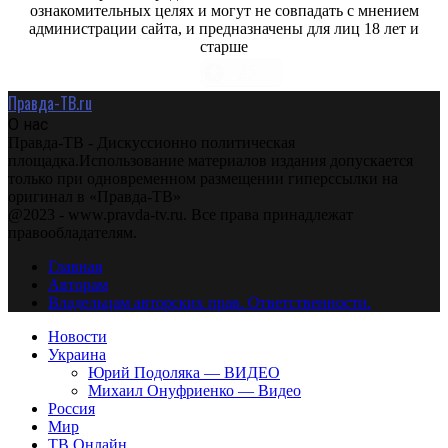
ознакомительных целях и могут не совпадать с мнением
администрации сайта, и предназначены для лиц 18 лет и
старше
Правда-ТВ.ru
О нас
Правда-ТВ - Дискуссионно политическая
площадка.Использование материалов издания допускается
только при одновременном размещении гиперссылки на
оригинал в «Правда-ТВ»
@2023 - www.pravda-tv.ru. Все права принадлежат
правообладателям.
Главная
Авторам
Владельцам авторских прав. Ответственности.
Новости
Украина
Юрий Подоляка — ВИДЕО
Михаил Онуфриенко — Видео
Россия
Мир
ТВ Онлайн