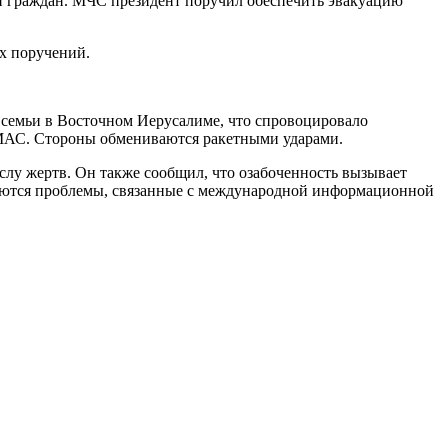
и граждан. МЧС президент поручил обеспечить эвакуацию
х поручений.
 семьи в Восточном Иерусалиме, что спровоцировало
АМАС. Стороны обмениваются ракетными ударами.
слу жертв. Он также сообщил, что озабоченность вызывает
бляются проблемы, связанные с международной информационной