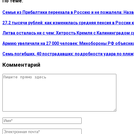
По теме:
Семья из Прибалтики переехала в Россию и не пожалела: На
27,2 тысячи рублей: как изменилась средняя пенсия в России 
Литва осталась ни с чем: Хитрость Кремля с Калининградом 
Армию увеличили на 27 000 человек: Минобороны РФ объясни
Семь погибших, 40 пострадавших: подробности удара по пляж
Комментарий