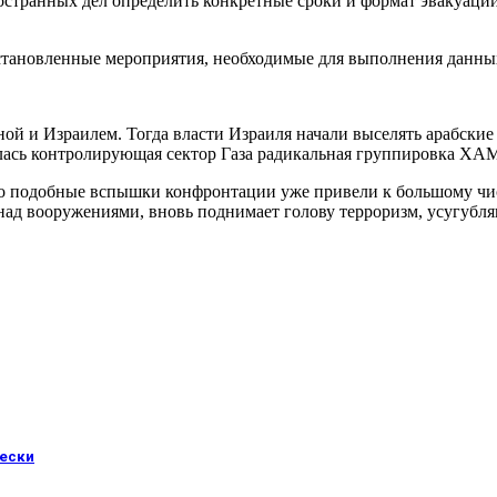
странных дел определить конкретные сроки и формат эвакуаци
установленные мероприятия, необходимые для выполнения данны
ой и Израилем. Тогда власти Израиля начали выселять арабские
алась контролирующая сектор Газа радикальная группировка Х
что подобные вспышки конфронтации уже привели к большому чи
я над вооружениями, вновь поднимает голову терроризм, усугу
чески