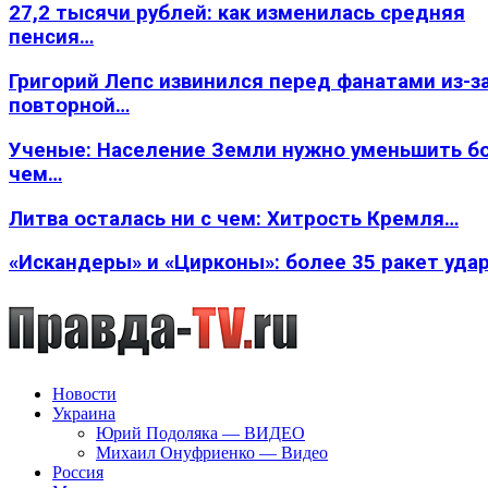
27,2 тысячи рублей: как изменилась средняя
пенсия…
Григорий Лепс извинился перед фанатами из-з
повторной…
Ученые: Население Земли нужно уменьшить б
чем…
Литва осталась ни с чем: Хитрость Кремля…
«Искандеры» и «Цирконы»: более 35 ракет уда
Новости
Украина
Юрий Подоляка — ВИДЕО
Михаил Онуфриенко — Видео
Россия