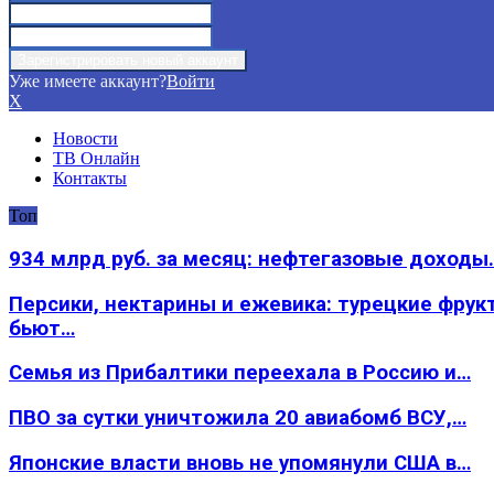
Уже имеете аккаунт?
Войти
X
Новости
ТВ Онлайн
Контакты
Топ
934 млрд руб. за месяц: нефтегазовые доходы
Персики, нектарины и ежевика: турецкие фрук
бьют…
Семья из Прибалтики переехала в Россию и…
ПВО за сутки уничтожила 20 авиабомб ВСУ,…
Японские власти вновь не упомянули США в…