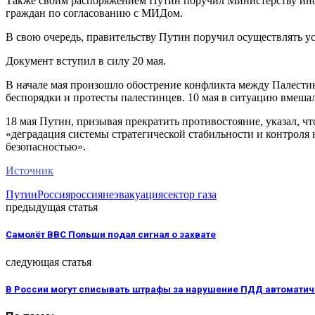
Также своим распоряжением Путин поручил Министерству ино
граждан по согласованию с МИДом.
В свою очередь, правительству Путин поручил осуществлять 
Документ вступил в силу 20 мая.
В начале мая произошло обострение конфликта между Палестин
беспорядки и протесты палестинцев. 10 мая в ситуацию вмеш
18 мая Путин, призывая прекратить противостояние, указал, 
«деградация системы стратегической стабильности и контрол
безопасностью».
Источник
Путин
Россия
россияне
эвакуация
сектор газа
предыдущая статья
Самолёт ВВС Польши подал сигнал о захвате
следующая статья
В России могут списывать штрафы за нарушение ПДД автомати