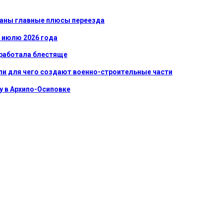
званы главные плюсы переезда
к июлю 2026 года
сработала блестяще
ли для чего создают военно-строительные части
у в Архипо-Осиповке