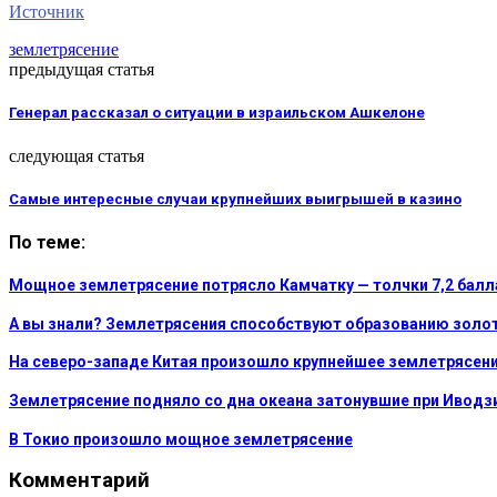
Источник
землетрясение
предыдущая статья
Генерал рассказал о ситуации в израильском Ашкелоне
следующая статья
Самые интересные случаи крупнейших выигрышей в казино
По теме:
Мощное землетрясение потрясло Камчатку — толчки 7,2 балл
А вы знали? Землетрясения способствуют образованию золо
На северо-западе Китая произошло крупнейшее землетрясен
Землетрясение подняло со дна океана затонувшие при Иводз
В Токио произошло мощное землетрясение
Комментарий