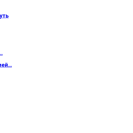
уть
…
ией…