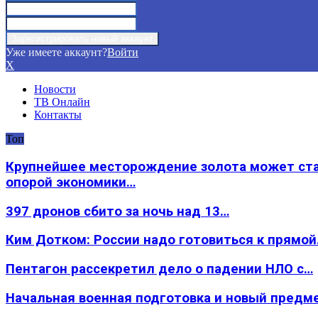
Уже имеете аккаунт?
Войти
X
Новости
ТВ Онлайн
Контакты
Топ
Крупнейшее месторождение золота может ст
опорой экономики…
397 дронов сбито за ночь над 13…
Ким Дотком: России надо готовиться к прямо
Пентагон рассекретил дело о падении НЛО с…
Начальная военная подготовка и новый предм