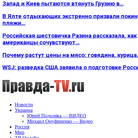
Запад и Киев пытаются втянуть Грузию в…
В Ялте отдыхающих экстренно призвали покин
пляжи…
Российская шестовичка Разина рассказала, как
американцы сочувствуют…
Почему растут цены на мясо: говядина, курица
WSJ: разведка США заявила о подготовке Росс
Новости
Украина
Юрий Подоляка — ВИДЕО
Михаил Онуфриенко — Видео
Россия
Мир
ТВ Онлайн