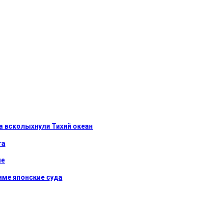
а всколыхнули Тихий океан
та
ие
име японские суда