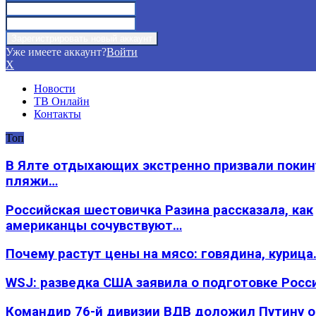
Уже имеете аккаунт?
Войти
X
Новости
ТВ Онлайн
Контакты
Топ
В Ялте отдыхающих экстренно призвали покин
пляжи…
Российская шестовичка Разина рассказала, как
американцы сочувствуют…
Почему растут цены на мясо: говядина, курица
WSJ: разведка США заявила о подготовке Росс
Командир 76-й дивизии ВДВ доложил Путину 