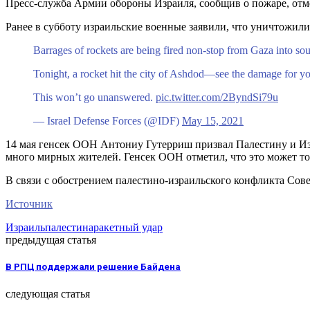
Пресс-служба Армии обороны Израиля, сообщив о пожаре, отмети
Ранее в субботу израильские военные заявили, что уничтожил
Barrages of rockets are being fired non-stop from Gaza into sout
Tonight, a rocket hit the city of Ashdod—see the damage for yo
This won’t go unanswered.
pic.twitter.com/2ByndSi79u
— Israel Defense Forces (@IDF)
May 15, 2021
14 мая генсек ООН Антониу Гутерриш призвал Палестину и Из
много мирных жителей. Генсек ООН отметил, что это может то
В связи с обострением палестино-израильского конфликта Сове
Источник
Израиль
палестина
ракетный удар
предыдущая статья
В РПЦ поддержали решение Байдена
следующая статья