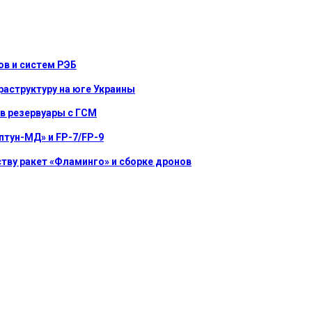
в и систем РЭБ
раструктуру на юге Украины
ив резервуары с ГСМ
птун-МД» и FP-7/FP-9
ству ракет «Фламинго» и сборке дронов