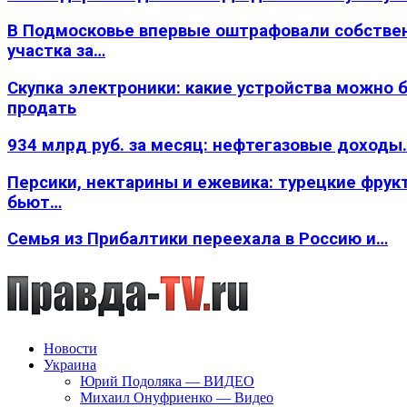
В Подмосковье впервые оштрафовали собстве
участка за…
Скупка электроники: какие устройства можно 
продать
934 млрд руб. за месяц: нефтегазовые доходы
Персики, нектарины и ежевика: турецкие фрук
бьют…
Семья из Прибалтики переехала в Россию и…
Новости
Украина
Юрий Подоляка — ВИДЕО
Михаил Онуфриенко — Видео