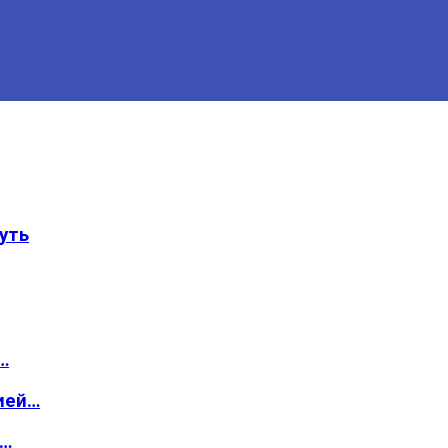
уть
…
ией…
о…