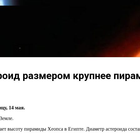
роид размером крупнее пира
цу, 14 мая.
Земле.
ает высоту пирамиды Хеопса в Египте. Диаметр астероида состав