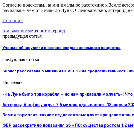
Согласно подсчетам, на минимальное расстояние к Земле астер
раз дальше, чем от Земли до Луны. Следовательно, астероид не
Источник
земля
космос
метеорит
астероид
предыдущая статья
Ученые обнаружили в океане следы внеземного вещества
следующая статья
Биолог рассказала о влиянии COVID-19 на продолжительность ж
По теме:
«На Луне было три корабля — но нам приказали молчать»: Чт
Астероид Апофис увидят 7,6 миллиарда человек: 13 апреля 2
Земля тормозит: таяние ледников замедляет вращение планет
ФБР рассекретило показания об НЛО: существа ростом 1,2 м