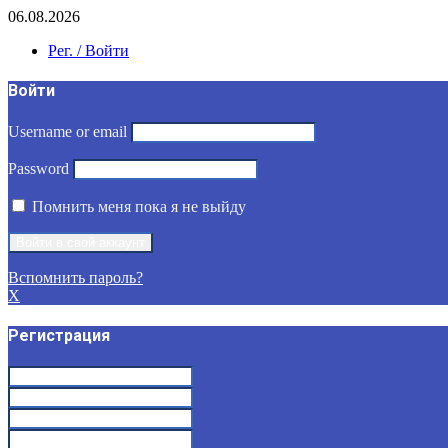
06.08.2026
Рег. / Войти
Войти
Username or email
Password
Помнить меня пока я не выйду
Вспомнить пароль?
X
Регистрация