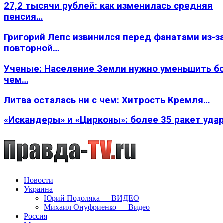
27,2 тысячи рублей: как изменилась средняя
пенсия…
Григорий Лепс извинился перед фанатами из-з
повторной…
Ученые: Население Земли нужно уменьшить б
чем…
Литва осталась ни с чем: Хитрость Кремля…
«Искандеры» и «Цирконы»: более 35 ракет уда
Новости
Украина
Юрий Подоляка — ВИДЕО
Михаил Онуфриенко — Видео
Россия