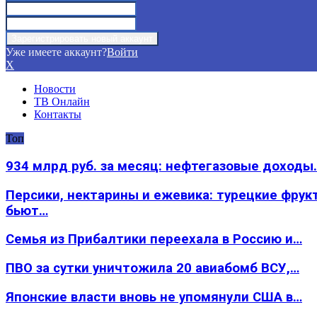
Уже имеете аккаунт?
Войти
X
Новости
ТВ Онлайн
Контакты
Топ
934 млрд руб. за месяц: нефтегазовые доходы
Персики, нектарины и ежевика: турецкие фрук
бьют…
Семья из Прибалтики переехала в Россию и…
ПВО за сутки уничтожила 20 авиабомб ВСУ,…
Японские власти вновь не упомянули США в…