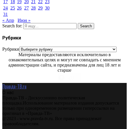
17
18
19
20
21
22
23
24
25
26
27
28
29
30
31
« Апр
Июн »
Search for:
Search
Рубрики
Рубрики
Материалы предоставляются исключительно в
ознакомительных целях и могут не совпадать с мнением
администрации сайта, и предназначены для лиц 18 лет и
старше
Правда-ТВ.ru
О нас
Правда-ТВ - Дискуссионно политическая
площадка.Использование материалов издания допускается
только при одновременном размещении гиперссылки на
оригинал в «Правда-ТВ»
@2023 - www.pravda-tv.ru. Все права принадлежат
правообладателям.