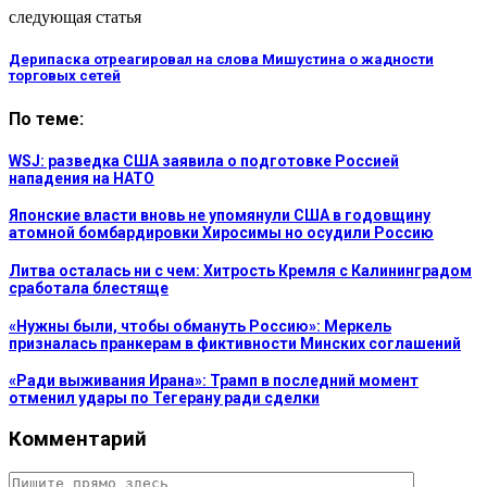
следующая статья
Дерипаска отреагировал на слова Мишустина о жадности
торговых сетей
По теме:
WSJ: разведка США заявила о подготовке Россией
нападения на НАТО
Японские власти вновь не упомянули США в годовщину
атомной бомбардировки Хиросимы но осудили Россию
Литва осталась ни с чем: Хитрость Кремля с Калининградом
сработала блестяще
«Нужны были, чтобы обмануть Россию»: Меркель
призналась пранкерам в фиктивности Минских соглашений
«Ради выживания Ирана»: Трамп в последний момент
отменил удары по Тегерану ради сделки
Комментарий