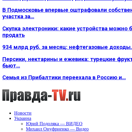
В Подмосковье впервые оштрафовали собстве
участка за…
Скупка электроники: какие устройства можно 
продать
934 млрд руб. за месяц: нефтегазовые доходы
Персики, нектарины и ежевика: турецкие фрук
бьют…
Семья из Прибалтики переехала в Россию и…
Новости
Украина
Юрий Подоляка — ВИДЕО
Михаил Онуфриенко — Видео