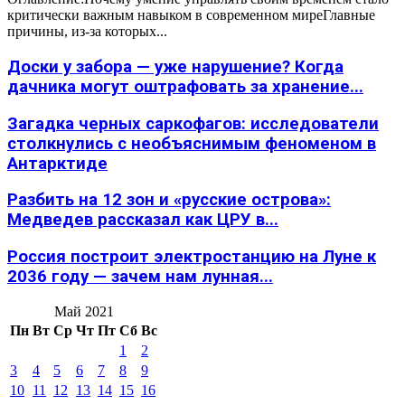
критически важным навыком в современном миреГлавные
причины, из-за которых...
Доски у забора — уже нарушение? Когда
дачника могут оштрафовать за хранение...
Загадка черных саркофагов: исследователи
столкнулись с необъяснимым феноменом в
Антарктиде
Разбить на 12 зон и «русские острова»:
Медведев рассказал как ЦРУ в...
Россия построит электростанцию на Луне к
2036 году — зачем нам лунная...
Май 2021
Пн
Вт
Ср
Чт
Пт
Сб
Вс
1
2
3
4
5
6
7
8
9
10
11
12
13
14
15
16