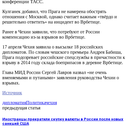
конференции ТАСС.
Кулганек добавил, что Прага не намерена обострять
отношения с Москвой, однако считает важным «твёрдо и
решительно ответить» на инцидент во Врбетице.
Ранее в Чехии заявили, что потребуют от России
компенсацию из-за взрывов во Врбетице.
17 апреля Чехия заявила о высылке 18 российских
дипломатов. По словам чешского премьера Андрея Бабиша,
Прага подозревает российские спецслужбы в причастности к
взрыву в 2014 году склада боеприпасов в деревне Врбетице.
Глава МИД России Сергей Лавров назвал «не очень
вменяемыми и путаными» заявления руководства Чехии о
взрывах.
Источник
дипломатия
Политика
чехия
предыдущая статья
Иностранцы прекратили скупку валюты в России после новых
санкций США