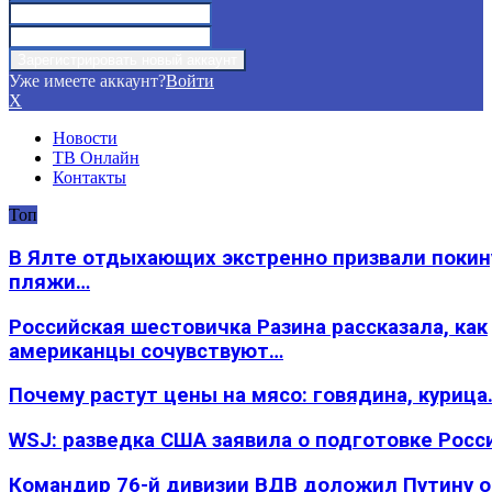
Уже имеете аккаунт?
Войти
X
Новости
ТВ Онлайн
Контакты
Топ
В Ялте отдыхающих экстренно призвали покин
пляжи…
Российская шестовичка Разина рассказала, как
американцы сочувствуют…
Почему растут цены на мясо: говядина, курица
WSJ: разведка США заявила о подготовке Росс
Командир 76-й дивизии ВДВ доложил Путину 