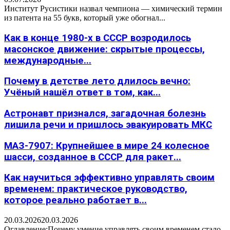
Институт Русистики назвал чемпиона — химический термин
из патента на 55 букв, который уже обогнал...
Как в конце 1980-х в СССР возродилось
масонское движение: скрытые процессы,
международные...
Почему в детстве лето длилось вечно:
Учёный нашёл ответ в том, как...
Астронавт признался, загадочная болезнь
лишила речи и пришлось эвакуировать МКС
МАЗ-7907: Крупнейшее в мире 24 колесное
шасси, созданное в СССР для ракет...
Как научиться эффективно управлять своим
временем: практическое руководство,
которое реально работает в...
20.03.2026
20.03.2026
Оглавление:Почему умение управлять своим временем стало