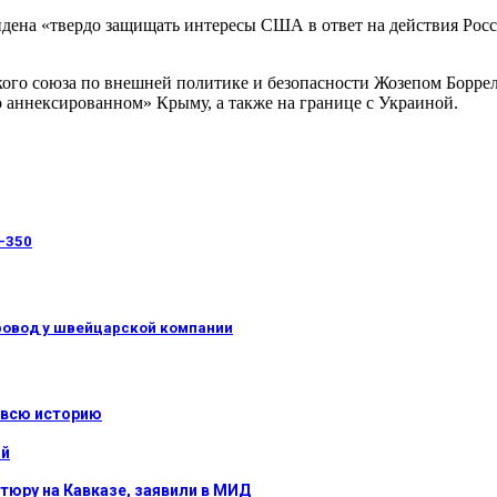
дена «твердо защищать интересы США в ответ на действия Росс
ого союза по внешней политике и безопасности Жозепом Боррел
 аннексированном» Крыму, а также на границе с Украиной.
-350
провод у швейцарской компании
 всю историю
ой
тюру на Кавказе, заявили в МИД