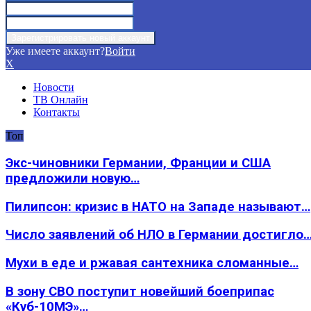
Уже имеете аккаунт?
Войти
X
Новости
ТВ Онлайн
Контакты
Топ
Экс-чиновники Германии, Франции и США
предложили новую…
Пилипсон: кризис в НАТО на Западе называют…
Число заявлений об НЛО в Германии достигло
Мухи в еде и ржавая сантехника сломанные…
В зону СВО поступит новейший боеприпас
«Куб-10МЭ»…