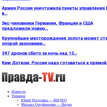
Армия России уничтожила пункты управления
в…
Экс-чиновники Германии, Франции и США
предложили новую…
Крупнейшее месторождение золота может ст
опорой экономики…
397 дронов сбито за ночь над 13…
Ким Дотком: России надо готовиться к прямо
Новости
Украина
Юрий Подоляка — ВИДЕО
Михаил Онуфриенко — Видео