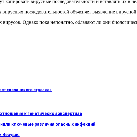
огут копировать вирусные последовательности и вставлять их в 
ия вирусных последовательностей объясняет выявление вирусн
х вирусов. Однако пока непонятно, обладают ли они биологичес
ест «казанского стрелка»
отношение к генетической экспертизе
яснили ключевые различия опасных инфекций
х Везувия