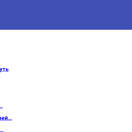
уть
…
ией…
о…