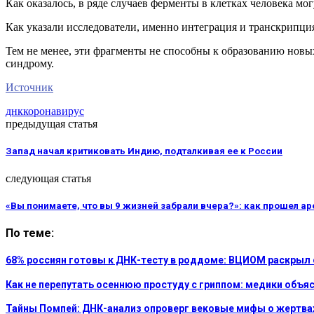
Как оказалось, в ряде случаев ферменты в клетках человека м
Как указали исследователи, именно интеграция и транскрипц
Тем не менее, эти фрагменты не способны к образованию новы
синдрому.
Источник
днк
коронавирус
предыдущая статья
Запад начал критиковать Индию, подталкивая ее к России
следующая статья
«Вы понимаете, что вы 9 жизней забрали вчера?»: как прошел ар
По теме:
68% россиян готовы к ДНК-тесту в роддоме: ВЦИОМ раскрыл 
Как не перепутать осеннюю простуду с гриппом: медики объ
Тайны Помпей: ДНК-анализ опроверг вековые мифы о жертва