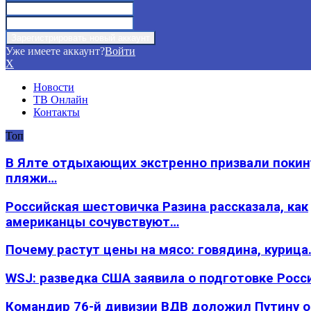
Уже имеете аккаунт?
Войти
X
Новости
ТВ Онлайн
Контакты
Топ
В Ялте отдыхающих экстренно призвали покин
пляжи…
Российская шестовичка Разина рассказала, как
американцы сочувствуют…
Почему растут цены на мясо: говядина, курица
WSJ: разведка США заявила о подготовке Росс
Командир 76-й дивизии ВДВ доложил Путину 