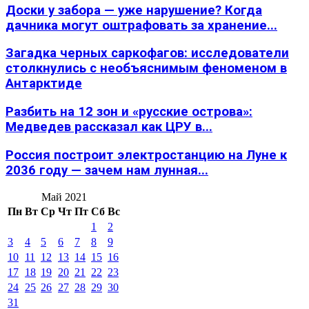
Доски у забора — уже нарушение? Когда
дачника могут оштрафовать за хранение...
Загадка черных саркофагов: исследователи
столкнулись с необъяснимым феноменом в
Антарктиде
Разбить на 12 зон и «русские острова»:
Медведев рассказал как ЦРУ в...
Россия построит электростанцию на Луне к
2036 году — зачем нам лунная...
Май 2021
Пн
Вт
Ср
Чт
Пт
Сб
Вс
1
2
3
4
5
6
7
8
9
10
11
12
13
14
15
16
17
18
19
20
21
22
23
24
25
26
27
28
29
30
31