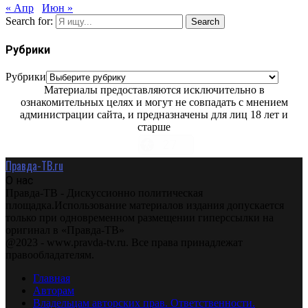
« Апр
Июн »
Search for:
Search
Рубрики
Рубрики
Материалы предоставляются исключительно в
ознакомительных целях и могут не совпадать с мнением
администрации сайта, и предназначены для лиц 18 лет и
старше
Правда-ТВ.ru
О нас
Правда-ТВ - Дискуссионно политическая
площадка.Использование материалов издания допускается
только при одновременном размещении гиперссылки на
оригинал в «Правда-ТВ»
@2023 - www.pravda-tv.ru. Все права принадлежат
правообладателям.
Главная
Авторам
Владельцам авторских прав. Ответственности.