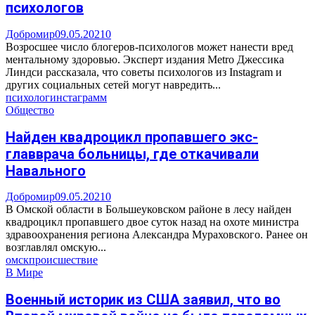
психологов
Добромир
09.05.2021
0
Возросшее число блогеров-психологов может нанести вред
ментальному здоровью. Эксперт издания Metro Джессика
Линдси рассказала, что советы психологов из Instagram и
других социальных сетей могут навредить...
психолог
инстаграмм
Общество
Найден квадроцикл пропавшего экс-
главврача больницы, где откачивали
Навального
Добромир
09.05.2021
0
В Омской области в Большеуковском районе в лесу найден
квадроцикл пропавшего двое суток назад на охоте министра
здравоохранения региона Александра Мураховского. Ранее он
возглавлял омскую...
омск
происшествие
В Мире
Военный историк из США заявил, что во