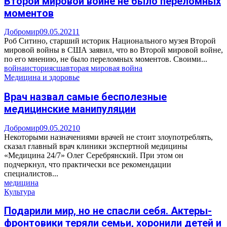
Второй мировой войне не было переломных
моментов
Добромир
09.05.2021
1
Роб Ситино, старший историк Национального музея Второй
мировой войны в США заявил, что во Второй мировой войне,
по его мнению, не было переломных моментов. Своими...
война
история
сша
вторая мировая война
Медицина и здоровье
Врач назвал самые бесполезные
медицинские манипуляции
Добромир
09.05.2021
0
Некоторыми назначениями врачей не стоит злоупотреблять,
сказал главный врач клиники экспертной медицины
«Медицина 24/7» Олег Серебрянский. При этом он
подчеркнул, что практически все рекомендации
специалистов...
медицина
Культура
Подарили мир, но не спасли себя. Актеры-
фронтовики теряли семьи, хоронили детей и