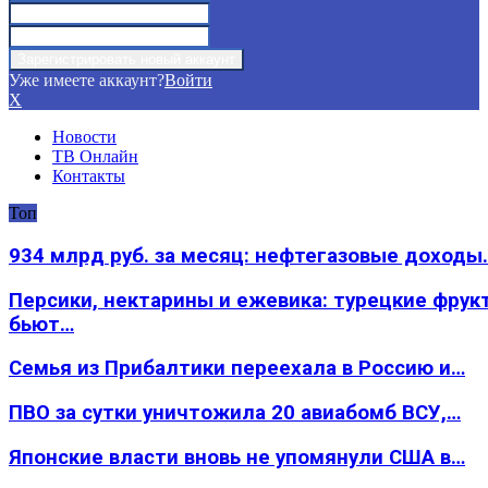
Уже имеете аккаунт?
Войти
X
Новости
ТВ Онлайн
Контакты
Топ
934 млрд руб. за месяц: нефтегазовые доходы
Персики, нектарины и ежевика: турецкие фрук
бьют…
Семья из Прибалтики переехала в Россию и…
ПВО за сутки уничтожила 20 авиабомб ВСУ,…
Японские власти вновь не упомянули США в…