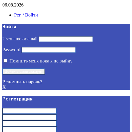
06.08.2026
Рег. / Войти
Войти
Username or email
Password
Помнить меня пока я не выйду
Вспомнить пароль?
X
Регистрация