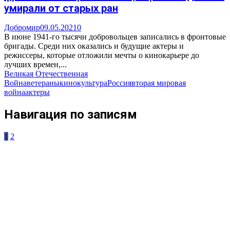
умирали от старых ран
Добромир
09.05.2021
0
В июне 1941-го тысячи добровольцев записались в фронтовые
бригады. Среди них оказались и будущие актеры и
режиссеры, которые отложили мечты о кинокарьере до
лучших времен,...
Великая Отечественная
Война
ветераны
кино
культура
Россия
вторая мировая
война
актеры
Навигация по записям
1
2