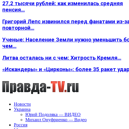
27,2 тысячи рублей: как изменилась средняя
пенсия…
Григорий Лепс извинился перед фанатами из-з
повторной…
Ученые: Население Земли нужно уменьшить б
чем…
Литва осталась ни с чем: Хитрость Кремля…
«Искандеры» и «Цирконы»: более 35 ракет уда
Новости
Украина
Юрий Подоляка — ВИДЕО
Михаил Онуфриенко — Видео
Россия