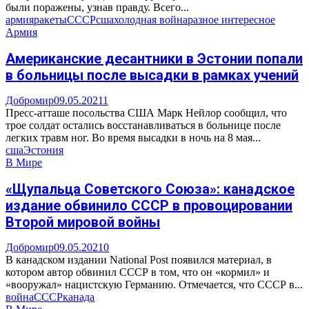
были поражены, узнав правду. Всего...
армия
ракеты
СССР
сша
холодная война
разное интересное
Армия
Американские десантники в Эстонии попали
в больницы после высадки в рамках учений
Добромир
09.05.2021
1
Пресс-атташе посольства США Марк Нейлор сообщил, что
трое солдат остались восстанавливаться в больнице после
легких травм ног. Во время высадки в ночь на 8 мая...
сша
Эстония
В Мире
«Щупальца Советского Союза»: канадское
издание обвинило СССР в провоцировании
Второй мировой войны
Добромир
09.05.2021
0
В канадском издании National Post появился материал, в
котором автор обвинил СССР в том, что он «кормил» и
«вооружал» нацистскую Германию. Отмечается, что СССР в...
война
СССР
канада