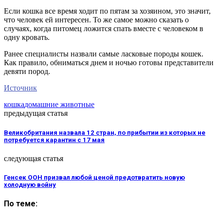
Если кошка все время ходит по пятам за хозяином, это значит,
что человек ей интересен. То же самое можно сказать о
случаях, когда питомец ложится спать вместе с человеком в
одну кровать.
Ранее специалисты назвали самые ласковые породы кошек.
Как правило, обниматься днем и ночью готовы представители
девяти пород.
Источник
кошка
домашние животные
предыдущая статья
Великобритания назвала 12 стран, по прибытии из которых не
потребуется карантин с 17 мая
следующая статья
Генсек ООН призвал любой ценой предотвратить новую
холодную войну
По теме: