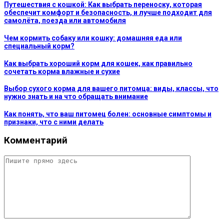
Путешествия с кошкой: Как выбрать переноску, которая
обеспечит комфорт и безопасность, и лучше подходит для
самолёта, поезда или автомобиля
Чем кормить собаку или кошку: домашняя еда или
специальный корм?
Как выбрать хороший корм для кошек, как правильно
сочетать корма влажные и сухие
Выбор сухого корма для вашего питомца: виды, классы, что
нужно знать и на что обращать внимание
Как понять, что ваш питомец болен: основные симптомы и
признаки, что с ними делать
Комментарий