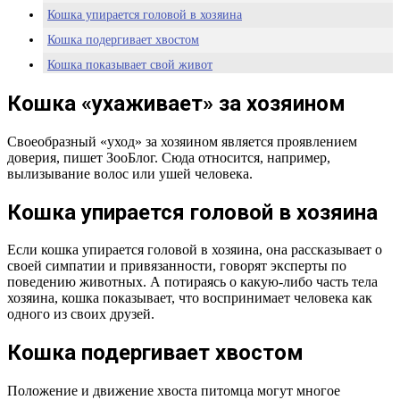
Кошка упирается головой в хозяина
Кошка подергивает хвостом
Кошка показывает свой живот
Кошка мурлычет
Кошка «ухаживает» за хозяином
Кошка приносит «подарки»
Кошка аккуратно кусает
Своеобразный «уход» за хозяином является проявлением
доверия, пишет ЗооБлог. Сюда относится, например,
Кошка ходит по пятам
вылизывание волос или ушей человека.
Кошка упирается головой в хозяина
Если кошка упирается головой в хозяина, она рассказывает о
своей симпатии и привязанности, говорят эксперты по
поведению животных. А потираясь о какую-либо часть тела
хозяина, кошка показывает, что воспринимает человека как
одного из своих друзей.
Кошка подергивает хвостом
Положение и движение хвоста питомца могут многое