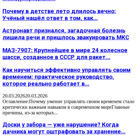
Почему в детстве лето длилось вечно:
Учёный нашёл ответ в том, как...
Астронавт признался, загадочная болезнь
лишила речи и пришлось эвакуировать МКС
МАЗ-7907: Крупнейшее в мире 24 колесное
шасси, созданное в СССР для ракет...
Как научиться эффективно управлять своим
временем: практическое руководство,
которое реально работает в...
20.03.2026
20.03.2026
Оглавление:Почему умение управлять своим временем стало
критически важным навыком в современном миреГлавные
причины, из-за которых...
Доски у забора — уже нарушение? Когда
дачника могут оштрафовать за хранение...