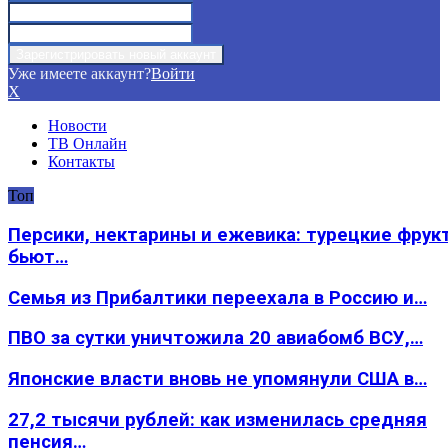
Уже имеете аккаунт?
Войти
X
Новости
ТВ Онлайн
Контакты
Топ
Персики, нектарины и ежевика: турецкие фрук
бьют…
Семья из Прибалтики переехала в Россию и…
ПВО за сутки уничтожила 20 авиабомб ВСУ,…
Японские власти вновь не упомянули США в…
27,2 тысячи рублей: как изменилась средняя
пенсия…