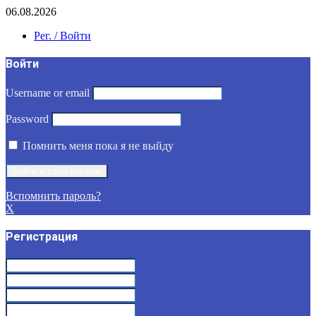
06.08.2026
Рег. / Войти
Войти
Username or email
Password
Помнить меня пока я не выйду
Вспомнить пароль?
X
Регистрация