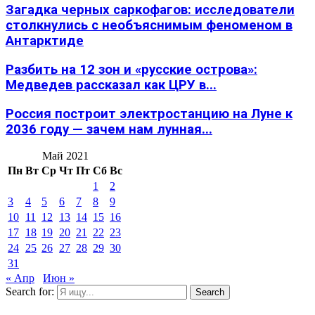
Загадка черных саркофагов: исследователи
столкнулись с необъяснимым феноменом в
Антарктиде
Разбить на 12 зон и «русские острова»:
Медведев рассказал как ЦРУ в...
Россия построит электростанцию на Луне к
2036 году — зачем нам лунная...
Май 2021
Пн
Вт
Ср
Чт
Пт
Сб
Вс
1
2
3
4
5
6
7
8
9
10
11
12
13
14
15
16
17
18
19
20
21
22
23
24
25
26
27
28
29
30
31
« Апр
Июн »
Search for:
Search