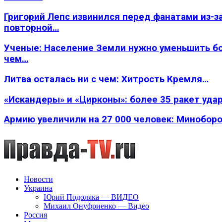
Григорий Лепс извинился перед фанатами из-з
повторной…
Ученые: Население Земли нужно уменьшить б
чем…
Литва осталась ни с чем: Хитрость Кремля…
«Искандеры» и «Цирконы»: более 35 ракет уда
Армию увеличили на 27 000 человек: Минобор
Новости
Украина
Юрий Подоляка — ВИДЕО
Михаил Онуфриенко — Видео
Россия