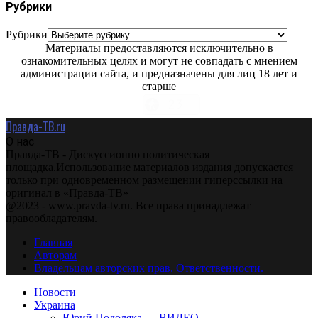
Рубрики
Рубрики
Материалы предоставляются исключительно в
ознакомительных целях и могут не совпадать с мнением
администрации сайта, и предназначены для лиц 18 лет и
старше
Правда-ТВ.ru
О нас
Правда-ТВ - Дискуссионно политическая
площадка.Использование материалов издания допускается
только при одновременном размещении гиперссылки на
оригинал в «Правда-ТВ»
@2023 - www.pravda-tv.ru. Все права принадлежат
правообладателям.
Главная
Авторам
Владельцам авторских прав. Ответственности.
Новости
Украина
Юрий Подоляка — ВИДЕО