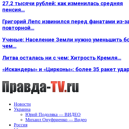
27,2 тысячи рублей: как изменилась средняя
пенсия…
Григорий Лепс извинился перед фанатами из-з
повторной…
Ученые: Население Земли нужно уменьшить б
чем…
Литва осталась ни с чем: Хитрость Кремля…
«Искандеры» и «Цирконы»: более 35 ракет уда
Новости
Украина
Юрий Подоляка — ВИДЕО
Михаил Онуфриенко — Видео
Россия