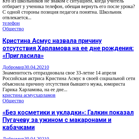
Кто из школьников не знаком с ситуацией, когда учитель
отбирает у ученика телефон, обещая вернуть его после урока?
С одной стороны позиция педагога понятна. Школьник
отвлекается...
телефон
Общество
Кристина Асмус назвала причину
отсутствия Харламова на ее дне рождения:
«Пригласила»
Добромир
30.04.2021
0
Знаменитость отпраздновала свое 33-летие 14 апреля
Российская актриса Кристина Асмус в своей социальной сети
объяснила причину отсутствия бывшего мужа, юмориста
Гарика Харламова, на ее дне...
кристина асмус
харламов
Общество
«Без косметики и укладки»: Галкин показал
Пугачеву за ужином с макаронами и
кабачками
Добромир
30.04.2021
0