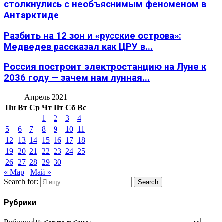
столкнулись с необъяснимым феноменом в
Антарктиде
Разбить на 12 зон и «русские острова»:
Медведев рассказал как ЦРУ в...
Россия построит электростанцию на Луне к
2036 году — зачем нам лунная...
Апрель 2021
Пн
Вт
Ср
Чт
Пт
Сб
Вс
1
2
3
4
5
6
7
8
9
10
11
12
13
14
15
16
17
18
19
20
21
22
23
24
25
26
27
28
29
30
« Мар
Май »
Search for:
Search
Рубрики
Рубрики