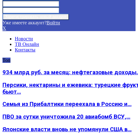
Уже имеете аккаунт?
Войти
X
Новости
ТВ Онлайн
Контакты
Топ
934 млрд руб. за месяц: нефтегазовые доходы
Персики, нектарины и ежевика: турецкие фрук
бьют…
Семья из Прибалтики переехала в Россию и…
ПВО за сутки уничтожила 20 авиабомб ВСУ,…
Японские власти вновь не упомянули США в…