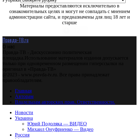
Материалы предоставляются исключительно в
ознакомительных целях и могут не совпадать с мнением
администрации сайта, и предназначены для лиц 18 лет и
старше
Правда-ТВ.ru
О нас
Правда-ТВ - Дискуссионно политическая
площадка.Использование материалов издания допускается
только при одновременном размещении гиперссылки на
оригинал в «Правда-ТВ»
@2023 - www.pravda-tv.ru. Все права принадлежат
правообладателям.
Главная
Авторам
Владельцам авторских прав. Ответственности.
Новости
Украина
Юрий Подоляка — ВИДЕО
Михаил Онуфриенко — Видео
Россия