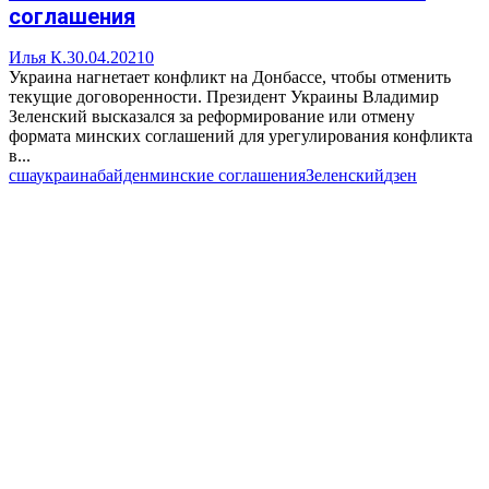
соглашения
Илья К.
30.04.2021
0
Украина нагнетает конфликт на Донбассе, чтобы отменить
текущие договоренности. Президент Украины Владимир
Зеленский высказался за реформирование или отмену
формата минских соглашений для урегулирования конфликта
в...
сша
украина
байден
минские соглашения
Зеленский
дзен