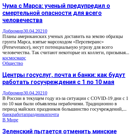
Чума с Марса: ученый предупредил о
смертельной опасности для всего
человечества
Добромир
30.04.2021
0
Планы американских ученых доставить на землю образцы
грунта Марса, взятые марсоходом «Персеверанс»
(Perseverance), несут потенциальную угрозу для всего
человечества. Так считают некоторые их коллеги, призывая...
космос
марс
Общество
Центры госуслуг, почта и банки: как будут
работать госучреждения с 1 по 10 мая
Добромир
30.04.2021
0
В России в текущем году из-за ситуации с COVID-19 дни с 1
по 10 мая были объявлены нерабочими. Традиционно в
период майских праздников большинство госучреждений,...
банк
работа
праздники
почта
В Мире
Зеленский пытается отменить минские