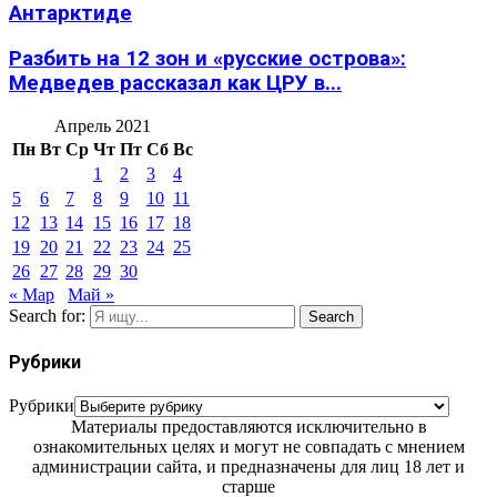
Антарктиде
Разбить на 12 зон и «русские острова»:
Медведев рассказал как ЦРУ в...
Апрель 2021
Пн
Вт
Ср
Чт
Пт
Сб
Вс
1
2
3
4
5
6
7
8
9
10
11
12
13
14
15
16
17
18
19
20
21
22
23
24
25
26
27
28
29
30
« Мар
Май »
Search for:
Search
Рубрики
Рубрики
Материалы предоставляются исключительно в
ознакомительных целях и могут не совпадать с мнением
администрации сайта, и предназначены для лиц 18 лет и
старше