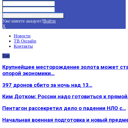
Уже имеете аккаунт?
Войти
X
Новости
ТВ Онлайн
Контакты
Топ
Крупнейшее месторождение золота может ст
опорой экономики…
397 дронов сбито за ночь над 13…
Ким Дотком: России надо готовиться к прямо
Пентагон рассекретил дело о падении НЛО с…
Начальная военная подготовка и новый предм