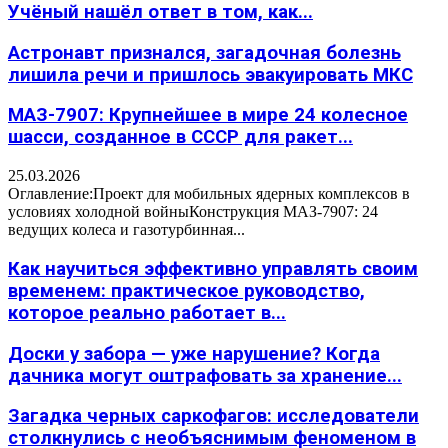
Учёный нашёл ответ в том, как...
Астронавт признался, загадочная болезнь
лишила речи и пришлось эвакуировать МКС
МАЗ-7907: Крупнейшее в мире 24 колесное
шасси, созданное в СССР для ракет...
25.03.2026
Оглавление:Проект для мобильных ядерных комплексов в
условиях холодной войныКонструкция МАЗ-7907: 24
ведущих колеса и газотурбинная...
Как научиться эффективно управлять своим
временем: практическое руководство,
которое реально работает в...
Доски у забора — уже нарушение? Когда
дачника могут оштрафовать за хранение...
Загадка черных саркофагов: исследователи
столкнулись с необъяснимым феноменом в