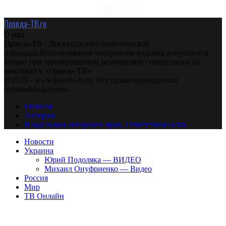
Правда-ТВ.ru
О нас
Правда-ТВ - Дискуссионно политическая
площадка.Использование материалов издания допускается
только при одновременном размещении гиперссылки на
оригинал в «Правда-ТВ»
@2023 - www.pravda-tv.ru. Все права принадлежат
правообладателям.
Главная
Авторам
Владельцам авторских прав. Ответственности.
Новости
Украина
Юрий Подоляка — ВИДЕО
Михаил Онуфриенко — Видео
Россия
Мир
ТВ Онлайн