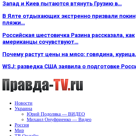
Запад и Киев пытаются втянуть Грузию в…
В Ялте отдыхающих экстренно призвали покин
пляжи…
Российская шестовичка Разина рассказала, как
американцы сочувствуют…
Почему растут цены на мясо: говядина, курица
WSJ: разведка США заявила о подготовке Росс
Новости
Украина
Юрий Подоляка — ВИДЕО
Михаил Онуфриенко — Видео
Россия
Мир
ТВ Онлайн