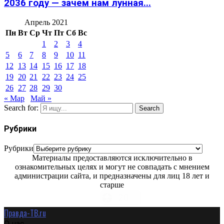
2036 году — зачем нам лунная...
Апрель 2021
Пн
Вт
Ср
Чт
Пт
Сб
Вс
1
2
3
4
5
6
7
8
9
10
11
12
13
14
15
16
17
18
19
20
21
22
23
24
25
26
27
28
29
30
« Мар
Май »
Search for:
Search
Рубрики
Рубрики
Материалы предоставляются исключительно в
ознакомительных целях и могут не совпадать с мнением
администрации сайта, и предназначены для лиц 18 лет и
старше
Правда-ТВ.ru
О нас