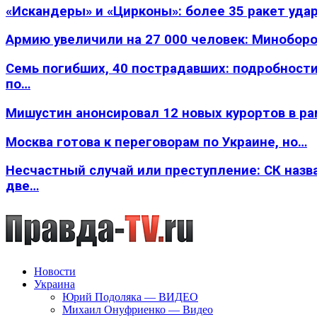
«Искандеры» и «Цирконы»: более 35 ракет уда
Армию увеличили на 27 000 человек: Минобор
Семь погибших, 40 пострадавших: подробности
по…
Мишустин анонсировал 12 новых курортов в р
Москва готова к переговорам по Украине, но…
Несчастный случай или преступление: СК назв
две…
Новости
Украина
Юрий Подоляка — ВИДЕО
Михаил Онуфриенко — Видео