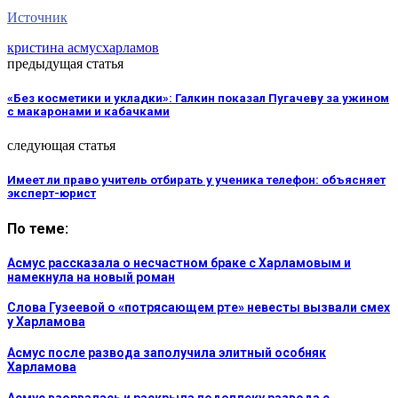
Источник
кристина асмус
харламов
предыдущая статья
«Без косметики и укладки»: Галкин показал Пугачеву за ужином
с макаронами и кабачками
следующая статья
Имеет ли право учитель отбирать у ученика телефон: объясняет
эксперт-юрист
По теме:
Асмус рассказала о несчастном браке с Харламовым и
намекнула на новый роман
Слова Гузеевой о «потрясающем рте» невесты вызвали смех
у Харламова
Асмус после развода заполучила элитный особняк
Харламова
Асмус взорвалась и раскрыла подоплеку развода с