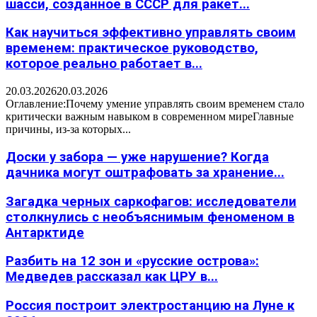
шасси, созданное в СССР для ракет...
Как научиться эффективно управлять своим
временем: практическое руководство,
которое реально работает в...
20.03.2026
20.03.2026
Оглавление:Почему умение управлять своим временем стало
критически важным навыком в современном миреГлавные
причины, из-за которых...
Доски у забора — уже нарушение? Когда
дачника могут оштрафовать за хранение...
Загадка черных саркофагов: исследователи
столкнулись с необъяснимым феноменом в
Антарктиде
Разбить на 12 зон и «русские острова»:
Медведев рассказал как ЦРУ в...
Россия построит электростанцию на Луне к