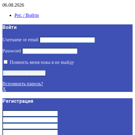
06.08.2026
Рег. / Войти
Войти
Username or email
Password
Помнить меня пока я не выйду
Вспомнить пароль?
X
Регистрация