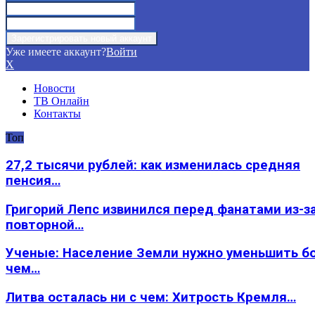
Уже имеете аккаунт?
Войти
X
Новости
ТВ Онлайн
Контакты
Топ
27,2 тысячи рублей: как изменилась средняя
пенсия…
Григорий Лепс извинился перед фанатами из-з
повторной…
Ученые: Население Земли нужно уменьшить б
чем…
Литва осталась ни с чем: Хитрость Кремля…