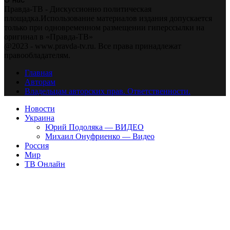
Правда-ТВ - Дискуссионно политическая
площадка.Использование материалов издания допускается
только при одновременном размещении гиперссылки на
оригинал в «Правда-ТВ»
@2023 - www.pravda-tv.ru. Все права принадлежат
правообладателям.
Главная
Авторам
Владельцам авторских прав. Ответственности.
Новости
Украина
Юрий Подоляка — ВИДЕО
Михаил Онуфриенко — Видео
Россия
Мир
ТВ Онлайн