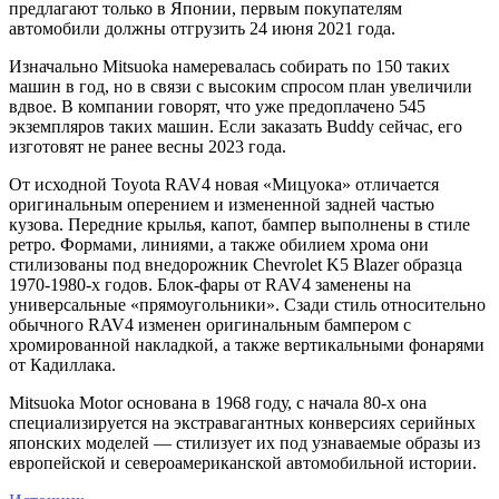
предлагают только в Японии, первым покупателям
автомобили должны отгрузить 24 июня 2021 года.
Изначально Mitsuoka намеревалась собирать по 150 таких
машин в год, но в связи с высоким спросом план увеличили
вдвое. В компании говорят, что уже предоплачено 545
экземпляров таких машин. Если заказать Buddy сейчас, его
изготовят не ранее весны 2023 года.
От исходной Toyota RAV4 новая «Мицуока» отличается
оригинальным оперением и измененной задней частью
кузова. Передние крылья, капот, бампер выполнены в стиле
ретро. Формами, линиями, а также обилием хрома они
стилизованы под внедорожник Chevrolet K5 Blazer образца
1970-1980-х годов. Блок-фары от RAV4 заменены на
универсальные «прямоугольники». Сзади стиль относительно
обычного RAV4 изменен оригинальным бампером с
хромированной накладкой, а также вертикальными фонарями
от Кадиллака.
Mitsuoka Motor основана в 1968 году, с начала 80-х она
специализируется на экстравагантных конверсиях серийных
японских моделей — стилизует их под узнаваемые образы из
европейской и североамериканской автомобильной истории.