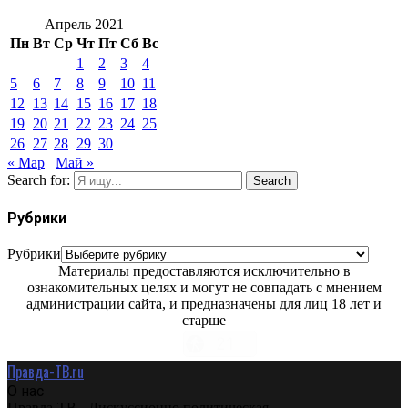
Апрель 2021
Пн
Вт
Ср
Чт
Пт
Сб
Вс
1
2
3
4
5
6
7
8
9
10
11
12
13
14
15
16
17
18
19
20
21
22
23
24
25
26
27
28
29
30
« Мар
Май »
Search for:
Search
Рубрики
Рубрики
Материалы предоставляются исключительно в
ознакомительных целях и могут не совпадать с мнением
администрации сайта, и предназначены для лиц 18 лет и
старше
Правда-ТВ.ru
О нас
Правда-ТВ - Дискуссионно политическая