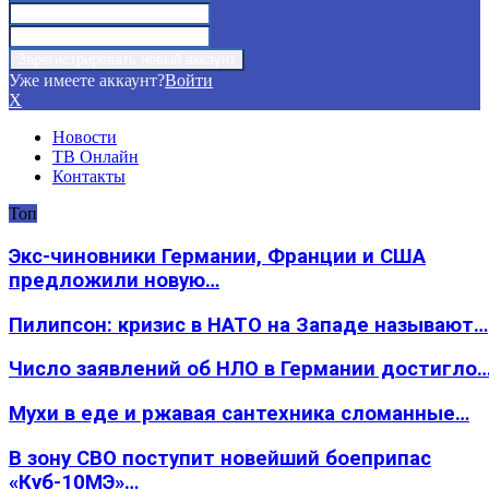
Уже имеете аккаунт?
Войти
X
Новости
ТВ Онлайн
Контакты
Топ
Экс-чиновники Германии, Франции и США
предложили новую…
Пилипсон: кризис в НАТО на Западе называют…
Число заявлений об НЛО в Германии достигло
Мухи в еде и ржавая сантехника сломанные…
В зону СВО поступит новейший боеприпас
«Куб-10МЭ»…