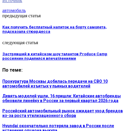
Источник
автомобиль
предыдущая статья
Как получить бесплатный напиток на борту самолета,
подсказала стюардесса
следующая статья
Застрявший в китайском шоу талантов Produce Camp
россиянин поделился впечатлениями
По теме:
Прокуратура Москвы добилась передачи на СВО 10
автомобилей изъятых у пьяных водителей
Девять моделей ушли, 16 пришли: Китайские автобренды
обновили линейку в России за первый квартал 2026 года
Российский автомобильный рынок ожидает уход брендов
из-за роста утилизационного сбора
Hyundai окончательно потеряла завод в России после
истечения опциона выкупа