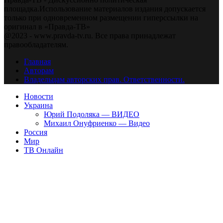
площадка.Использование материалов издания допускается
только при одновременном размещении гиперссылки на
оригинал в «Правда-ТВ»
@2023 - www.pravda-tv.ru. Все права принадлежат
правообладателям.
Главная
Авторам
Владельцам авторских прав. Ответственности.
Новости
Украина
Юрий Подоляка — ВИДЕО
Михаил Онуфриенко — Видео
Россия
Мир
ТВ Онлайн