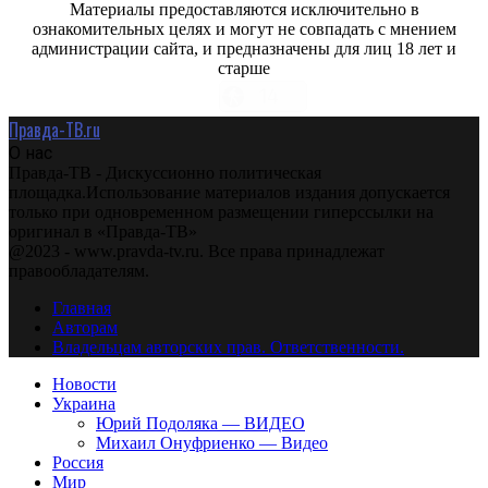
Материалы предоставляются исключительно в
ознакомительных целях и могут не совпадать с мнением
администрации сайта, и предназначены для лиц 18 лет и
старше
Правда-ТВ.ru
О нас
Правда-ТВ - Дискуссионно политическая
площадка.Использование материалов издания допускается
только при одновременном размещении гиперссылки на
оригинал в «Правда-ТВ»
@2023 - www.pravda-tv.ru. Все права принадлежат
правообладателям.
Главная
Авторам
Владельцам авторских прав. Ответственности.
Новости
Украина
Юрий Подоляка — ВИДЕО
Михаил Онуфриенко — Видео
Россия
Мир