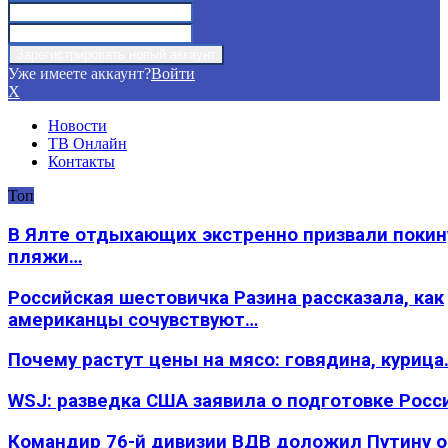
Уже имеете аккаунт?
Войти
X
Новости
ТВ Онлайн
Контакты
Топ
В Ялте отдыхающих экстренно призвали покин
пляжи…
Российская шестовичка Разина рассказала, как
американцы сочувствуют…
Почему растут цены на мясо: говядина, курица
WSJ: разведка США заявила о подготовке Росс
Командир 76-й дивизии ВДВ доложил Путину 