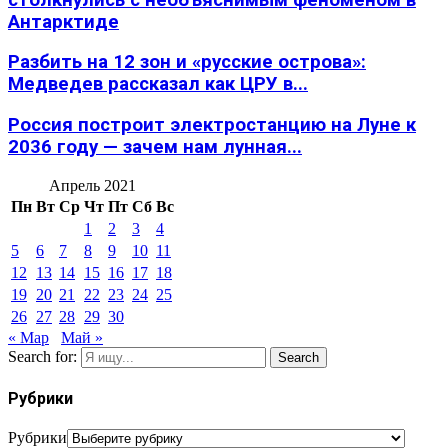
Антарктиде
Разбить на 12 зон и «русские острова»:
Медведев рассказал как ЦРУ в...
Россия построит электростанцию на Луне к
2036 году — зачем нам лунная...
Апрель 2021
Пн
Вт
Ср
Чт
Пт
Сб
Вс
1
2
3
4
5
6
7
8
9
10
11
12
13
14
15
16
17
18
19
20
21
22
23
24
25
26
27
28
29
30
« Мар
Май »
Search for:
Search
Рубрики
Рубрики