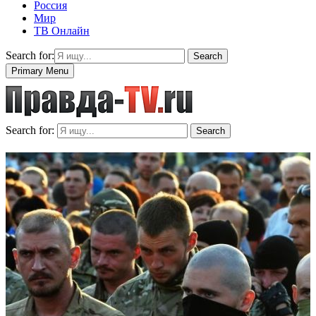
Россия
Мир
ТВ Онлайн
Search for:
Search
Primary Menu
Search for:
Search