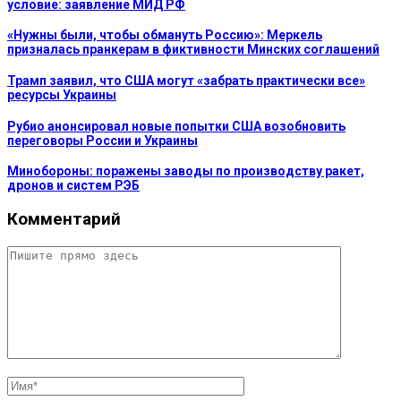
условие: заявление МИД РФ
«Нужны были, чтобы обмануть Россию»: Меркель
призналась пранкерам в фиктивности Минских соглашений
Трамп заявил, что США могут «забрать практически все»
ресурсы Украины
Рубио анонсировал новые попытки США возобновить
переговоры России и Украины
Минобороны: поражены заводы по производству ракет,
дронов и систем РЭБ
Комментарий