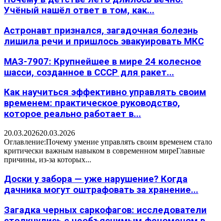
Учёный нашёл ответ в том, как...
Астронавт признался, загадочная болезнь
лишила речи и пришлось эвакуировать МКС
МАЗ-7907: Крупнейшее в мире 24 колесное
шасси, созданное в СССР для ракет...
Как научиться эффективно управлять своим
временем: практическое руководство,
которое реально работает в...
20.03.2026
20.03.2026
Оглавление:Почему умение управлять своим временем стало
критически важным навыком в современном миреГлавные
причины, из-за которых...
Доски у забора — уже нарушение? Когда
дачника могут оштрафовать за хранение...
Загадка черных саркофагов: исследователи
столкнулись с необъяснимым феноменом в