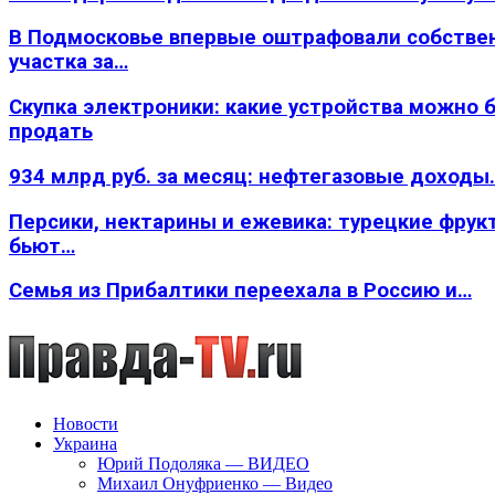
В Подмосковье впервые оштрафовали собстве
участка за…
Скупка электроники: какие устройства можно 
продать
934 млрд руб. за месяц: нефтегазовые доходы
Персики, нектарины и ежевика: турецкие фрук
бьют…
Семья из Прибалтики переехала в Россию и…
Новости
Украина
Юрий Подоляка — ВИДЕО
Михаил Онуфриенко — Видео