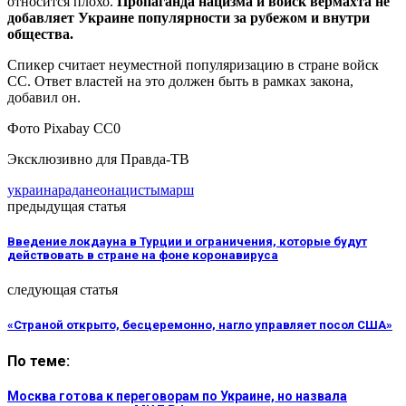
относится плохо.
Пропаганда нацизма и войск вермахта не
добавляет Украине популярности за рубежом и внутри
общества.
Спикер считает неуместной популяризацию в стране войск
СС. Ответ властей на это должен быть в рамках закона,
добавил он.
Фото Pixabay CC0
Эксклюзивно для Правда-ТВ
украина
рада
неонацисты
марш
предыдущая статья
Введение локдауна в Турции и ограничения, которые будут
действовать в стране на фоне коронавируса
следующая статья
«Страной открыто, бесцеремонно, нагло управляет посол США»
По теме:
Москва готова к переговорам по Украине, но назвала