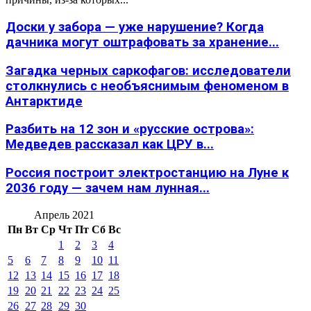
Доски у забора — уже нарушение? Когда
дачника могут оштрафовать за хранение...
Загадка черных саркофагов: исследователи
столкнулись с необъяснимым феноменом в
Антарктиде
Разбить на 12 зон и «русские острова»:
Медведев рассказал как ЦРУ в...
Россия построит электростанцию на Луне к
2036 году — зачем нам лунная...
Апрель 2021
Пн
Вт
Ср
Чт
Пт
Сб
Вс
1
2
3
4
5
6
7
8
9
10
11
12
13
14
15
16
17
18
19
20
21
22
23
24
25
26
27
28
29
30