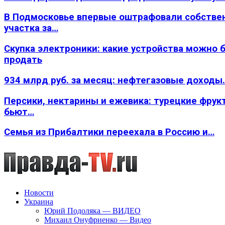
В Подмосковье впервые оштрафовали собстве
участка за…
Скупка электроники: какие устройства можно 
продать
934 млрд руб. за месяц: нефтегазовые доходы
Персики, нектарины и ежевика: турецкие фрук
бьют…
Семья из Прибалтики переехала в Россию и…
Новости
Украина
Юрий Подоляка — ВИДЕО
Михаил Онуфриенко — Видео