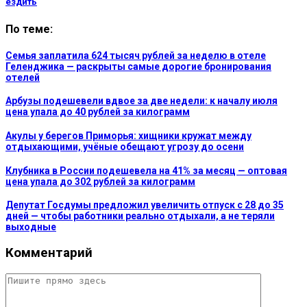
ездить
По теме:
Семья заплатила 624 тысяч рублей за неделю в отеле
Геленджика — раскрыты самые дорогие бронирования
отелей
Арбузы подешевели вдвое за две недели: к началу июля
цена упала до 40 рублей за килограмм
Акулы у берегов Приморья: хищники кружат между
отдыхающими, учёные обещают угрозу до осени
Клубника в России подешевела на 41% за месяц — оптовая
цена упала до 302 рублей за килограмм
Депутат Госдумы предложил увеличить отпуск с 28 до 35
дней — чтобы работники реально отдыхали, а не теряли
выходные
Комментарий