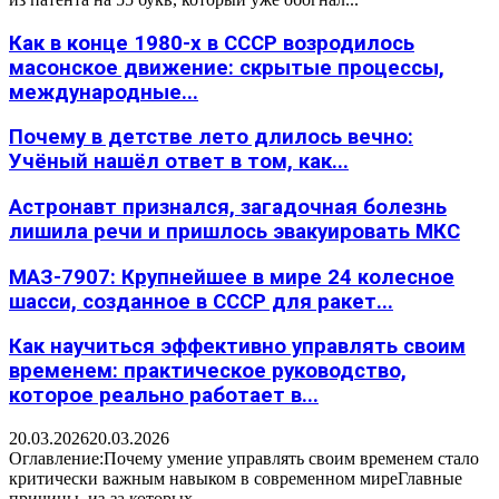
Как в конце 1980-х в СССР возродилось
масонское движение: скрытые процессы,
международные...
Почему в детстве лето длилось вечно:
Учёный нашёл ответ в том, как...
Астронавт признался, загадочная болезнь
лишила речи и пришлось эвакуировать МКС
МАЗ-7907: Крупнейшее в мире 24 колесное
шасси, созданное в СССР для ракет...
Как научиться эффективно управлять своим
временем: практическое руководство,
которое реально работает в...
20.03.2026
20.03.2026
Оглавление:Почему умение управлять своим временем стало
критически важным навыком в современном миреГлавные
причины, из-за которых...