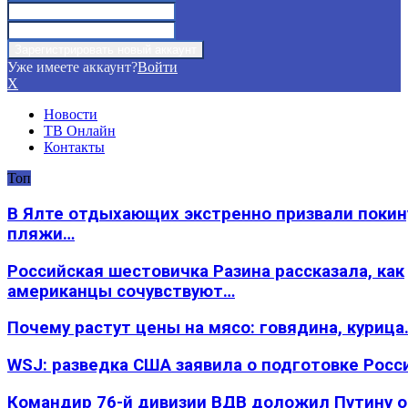
Уже имеете аккаунт?
Войти
X
Новости
ТВ Онлайн
Контакты
Топ
В Ялте отдыхающих экстренно призвали покин
пляжи…
Российская шестовичка Разина рассказала, как
американцы сочувствуют…
Почему растут цены на мясо: говядина, курица
WSJ: разведка США заявила о подготовке Росс
Командир 76-й дивизии ВДВ доложил Путину 