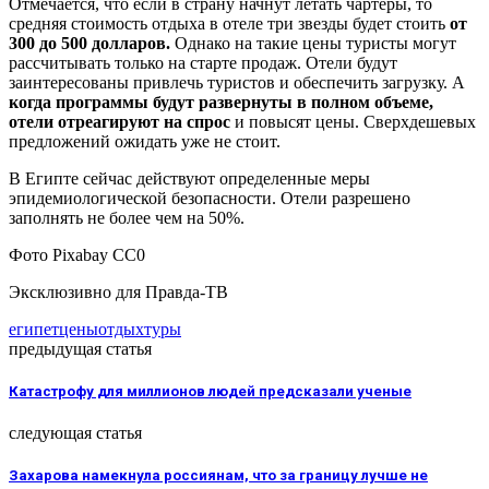
Отмечается, что если в страну начнут летать чартеры, то
средняя стоимость отдыха в отеле три звезды будет стоить
от
300 до 500 долларов.
Однако на такие цены туристы могут
рассчитывать только на старте продаж. Отели будут
заинтересованы привлечь туристов и обеспечить загрузку. А
когда программы будут развернуты в полном объеме,
отели отреагируют на спрос
и повысят цены. Сверхдешевых
предложений ожидать уже не стоит.
В Египте сейчас действуют определенные меры
эпидемиологической безопасности. Отели разрешено
заполнять не более чем на 50%.
Фото Pixabay CC0
Эксклюзивно для Правда-ТВ
египет
цены
отдых
туры
предыдущая статья
Катастрофу для миллионов людей предсказали ученые
следующая статья
Захарова намекнула россиянам, что за границу лучше не