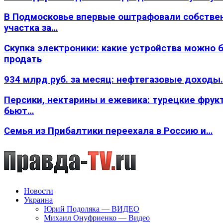
В Подмосковье впервые оштрафовали собстве
участка за…
Скупка электроники: какие устройства можно 
продать
934 млрд руб. за месяц: нефтегазовые доходы
Персики, нектарины и ежевика: турецкие фрук
бьют…
Семья из Прибалтики переехала в Россию и…
Новости
Украина
Юрий Подоляка — ВИДЕО
Михаил Онуфриенко — Видео