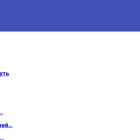
уть
…
ией…
о…