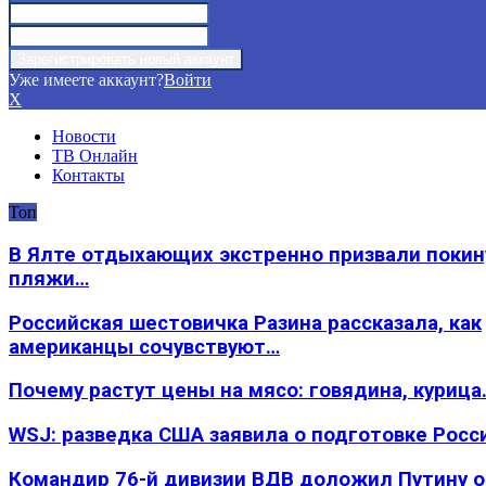
Уже имеете аккаунт?
Войти
X
Новости
ТВ Онлайн
Контакты
Топ
В Ялте отдыхающих экстренно призвали покин
пляжи…
Российская шестовичка Разина рассказала, как
американцы сочувствуют…
Почему растут цены на мясо: говядина, курица
WSJ: разведка США заявила о подготовке Росс
Командир 76-й дивизии ВДВ доложил Путину 