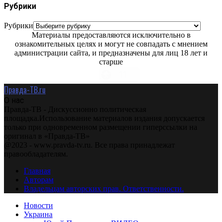
Рубрики
Рубрики
Материалы предоставляются исключительно в
ознакомительных целях и могут не совпадать с мнением
администрации сайта, и предназначены для лиц 18 лет и
старше
Правда-ТВ.ru
О нас
Правда-ТВ - Дискуссионно политическая
площадка.Использование материалов издания допускается
только при одновременном размещении гиперссылки на
оригинал в «Правда-ТВ»
@2023 - www.pravda-tv.ru. Все права принадлежат
правообладателям.
Главная
Авторам
Владельцам авторских прав. Ответственности.
Новости
Украина