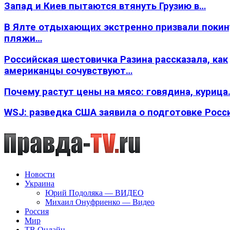
Запад и Киев пытаются втянуть Грузию в…
В Ялте отдыхающих экстренно призвали покин
пляжи…
Российская шестовичка Разина рассказала, как
американцы сочувствуют…
Почему растут цены на мясо: говядина, курица
WSJ: разведка США заявила о подготовке Росс
Новости
Украина
Юрий Подоляка — ВИДЕО
Михаил Онуфриенко — Видео
Россия
Мир
ТВ Онлайн