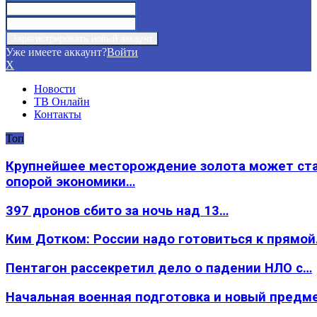
Уже имеете аккаунт?
Войти
X
Новости
ТВ Онлайн
Контакты
Топ
Крупнейшее месторождение золота может ст
опорой экономики…
397 дронов сбито за ночь над 13…
Ким Дотком: России надо готовиться к прямо
Пентагон рассекретил дело о падении НЛО с…
Начальная военная подготовка и новый предм