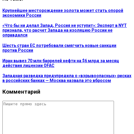
Крупнейшее месторождение золота может стать опорой
экономики России
«Что бы ни делал Запад, Россия не уступит»: Эксперт в NYT
признала, что расчет Запада на изоляцию России не
оправдался
Шесть стран ЕС потребовали смягчить новые санкции
против России
Иран вывез 70 млн баррелей нефти на $6 млрд за месяц
действия лицензии OFAC
Западная разведка предупредила о «взрывоопасных» рисках
в российских банках — Москва назвала это вбросом
Комментарий