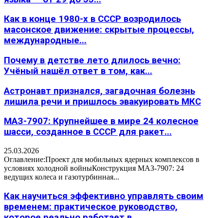
Как в конце 1980-х в СССР возродилось
масонское движение: скрытые процессы,
международные...
Почему в детстве лето длилось вечно:
Учёный нашёл ответ в том, как...
Астронавт признался, загадочная болезнь
лишила речи и пришлось эвакуировать МКС
МАЗ-7907: Крупнейшее в мире 24 колесное
шасси, созданное в СССР для ракет...
25.03.2026
Оглавление:Проект для мобильных ядерных комплексов в
условиях холодной войныКонструкция МАЗ-7907: 24
ведущих колеса и газотурбинная...
Как научиться эффективно управлять своим
временем: практическое руководство,
которое реально работает в...