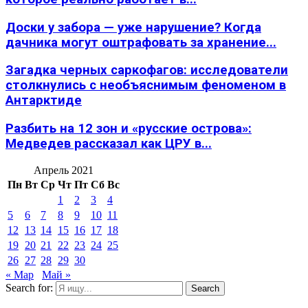
Доски у забора — уже нарушение? Когда
дачника могут оштрафовать за хранение...
Загадка черных саркофагов: исследователи
столкнулись с необъяснимым феноменом в
Антарктиде
Разбить на 12 зон и «русские острова»:
Медведев рассказал как ЦРУ в...
Апрель 2021
Пн
Вт
Ср
Чт
Пт
Сб
Вс
1
2
3
4
5
6
7
8
9
10
11
12
13
14
15
16
17
18
19
20
21
22
23
24
25
26
27
28
29
30
« Мар
Май »
Search for:
Search