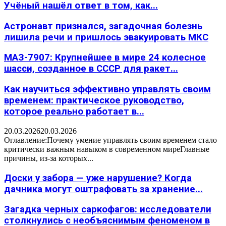
Учёный нашёл ответ в том, как...
Астронавт признался, загадочная болезнь
лишила речи и пришлось эвакуировать МКС
МАЗ-7907: Крупнейшее в мире 24 колесное
шасси, созданное в СССР для ракет...
Как научиться эффективно управлять своим
временем: практическое руководство,
которое реально работает в...
20.03.2026
20.03.2026
Оглавление:Почему умение управлять своим временем стало
критически важным навыком в современном миреГлавные
причины, из-за которых...
Доски у забора — уже нарушение? Когда
дачника могут оштрафовать за хранение...
Загадка черных саркофагов: исследователи
столкнулись с необъяснимым феноменом в