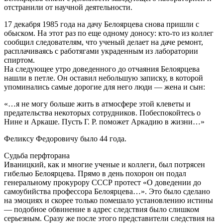
отстранили от научной деятельности.
17 декабря 1985 года на дачу Белоярцева снова пришли с
обыском. На этот раз по еще одному доносу: кто-то из коллег
сообщил следователям, что ученый делает на даче ремонт,
расплачиваясь с работягами украденным из лаборатории
спиртом.
На следующее утро доведенного до отчаяния Белоярцева
нашли в петле. Он оставил небольшую записку, в которой
упоминались самые дорогие для него люди — жена и сын:
«…я не могу больше жить в атмосфере этой клеветы и
предательства некоторых сотрудников. Побеспокойтесь о
Нине и Аркаше. Пусть Г. Р. поможет Аркадию в жизни…»
Феликсу Федоровичу было 44 года.
Судьба перфторана
Иваницкий, как и многие ученые и коллеги, был потрясен
гибелью Белоярцева. Прямо в день похорон он подал
генеральному прокурору СССР протест «О доведении до
самоубийства профессора Белоярцева…». Это было сделано
на эмоциях и скорее только помешало установлению истины
— подобное обвинение в адрес следствия было слишком
серьезным. Сразу же после этого представители следствия на