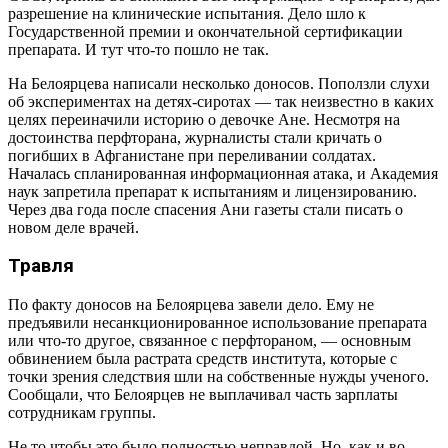
разрешение на клинические испытания. Дело шло к
Государственной премии и окончательной сертификации
препарата. И тут что-то пошло не так.
На Белоярцева написали несколько доносов. Поползли слухи
об экспериментах на детях-сиротах — так неизвестно в каких
целях переиначили историю о девочке Ане. Несмотря на
достоинства перфторана, журналисты стали кричать о
погибших в Афганистане при переливании солдатах.
Началась спланированная информационная атака, и Академия
наук запретила препарат к испытаниям и лицензированию.
Через два года после спасения Ани газеты стали писать о
новом деле врачей.
Травля
По факту доносов на Белоярцева завели дело. Ему не
предъявили несанкционированное использование препарата
или что-то другое, связанное с перфтораном, — основным
обвинением была растрата средств института, которые с
точки зрения следствия шли на собственные нужды ученого.
Сообщали, что Белоярцев не выплачивал часть зарплаты
сотрудникам группы.
Не то чтобы это было полностью неправдой. Но, как и во