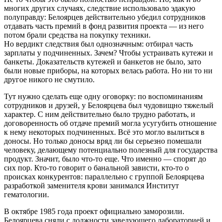
многих других случаях, следствие использовало эдакую
полуправду: Белоярцев действительно убедил сотрудников
отдавать часть премий в фонд развития проекта — из него
потом брали средства на покупку техники.
Но вердикт следствия был однозначным: отбирал часть
зарплаты у подчиненных. Зачем? Чтобы устраивать кутежи и
банкеты. Доказательств кутежей и банкетов не было, зато
были новые приборы, на которых велась работа. Но ни то ни
другое никого не смутило.
Тут нужно сделать еще одну оговорку: по воспоминаниям
сотрудников и друзей, у Белоярцева был чудовищно тяжелый
характер. С ним действительно было трудно работать, и
договоренность об отдаче премий могла усугубить отношение
к нему некоторых подчиненных. Всё это могло вылиться в
доносы. Но только доносы вряд ли бы серьезно помешали
человеку, делающему потенциально полезный для государства
продукт. Значит, было что-то еще. Что именно — спорят до
сих пор. Кто-то говорит о банальной зависти, кто-то о
происках конкурентов: параллельно с группой Белоярцева
разработкой заменителя крови занимался Институт
гематологии.
В октябре 1985 года проект официально заморозили.
Белоярцева сняли с должности заведующего лабораторией и