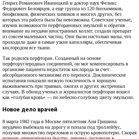
Генрих Романович Иваницкий и доктор наук Феликс
Федорович Белоярцев, а еще группа из 120 биохимиков,
биофизиков, физических химиков и многих других, без
которых эта работа была бы невозможна. Советские ученые,
изучив возможности перфторановых эмульсий и обратив
внимание на неудачи иностранных коллег, создали препарат
из совсем маленьких частиц. Они были настолько малы, что
проходили даже в самые узкие капилляры, обеспечивая
кислородом все ткани.
Так родился перфторан. Созданный на основе
перфторуглеродных соединений, он мог компенсировать в
организме пациента недостаток кислорода за счет
абсорбционного механизма его переноса. Доклинические
испытания показали низкую токсичность и хорошую
выживаемость при травмах, ожогах и других экстренных
случаях. В обиход ученых и журналистов перфторан вошел
как «голубая кровь» — по небесно-голубому цвету эмульсии.
Новое дело врачей
8 марта 1982 года в Москве пятилетняя Аня Гришина
неудачно выбежала на дорогу и попала под троллейбус,
получив множество переломов и острую кровопотерю. Скорая
помощь отреагировала быстро, девочку доставили в