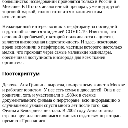
большинство исследований проводятся только в России и
Мексике. В Штатах аналогичный препарат, уже под другой
торговой маркой, только готовится к клиническим
испытаниям.
Неожиданный интерес возник к перфторану за последний
год, это объясняется эпидемией COVID-19. Известно, что
основной проблемой, с которой сталкиваются пациенты,
является кислородная недостаточность. И здесь некоторые
врачи вспомнили о перфторане, частицы которого настолько
мелки, что проходят через самые маленькие капилляры,
обеспечивая доступность кислорода для всех тканей
организма.
Постскриптум
Девочка Аня Гришина выросла, по-прежнему живет в Москве
и работает юристом. У нее есть семья и двое детей. Она и ее
родители, хоть и участвовали в 1980-х в съемке
документального фильма о перфторане, всю информацию о
случившемся узнали спустя много лет после того, как
Феликса Белоярцева не стало. В 2002 году Анна от лица
страны вручила оставшимся в живых создателям перфторана
премию «Признание».