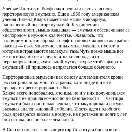
Ученые Института биофизики решили взять за основу
перфторановую эмульсию. Еще в 1966 году американская
ученая Лиленд Кларк поместила мышь в аквариум,
наполненный перфторэмульсией. К удивлению
общественности, мышь задышала — эмульсия обеспечивала ее
кислородом в нужном количестве. Оказалось, что
растворимость кислорода в перфторановых жидкостях крайне
высока — из-за многочисленных молекулярных пустот, в
которые встраиваются молекулы газа. Чуть позже мышь всё
же погибла, но не от недостатка кислорода, а от
перенапряжения дыхательной мускулатуры: чтобы дышать
эмульсией, ей пришлось напрягаться больше обычного.
Перфторановые эмульсии как основу для заменителя крови
рассматривали во многих странах, хотя нигде в итоге
препарат зарегистрирован не был.
Ближе всего подобрались японцы, но и у них получившаяся
эмульсия не прошла комиссию по безопасности — частицы
эмульсии были настолько велики, что закупоривали сосуды,
вызывая аналог жировой эмболии. И хотя идея подобного
рода препаратов висела в воздухе, на протяжении долгих лет
они оставались не более чем идеей.
В Союзе за дело взялись директор Института биофизики