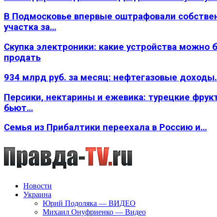
В Подмосковье впервые оштрафовали собстве
участка за…
Скупка электроники: какие устройства можно 
продать
934 млрд руб. за месяц: нефтегазовые доходы
Персики, нектарины и ежевика: турецкие фрук
бьют…
Семья из Прибалтики переехала в Россию и…
Новости
Украина
Юрий Подоляка — ВИДЕО
Михаил Онуфриенко — Видео