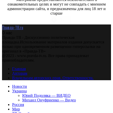
ознакомительных целях и могут не совпадать с мнением
администрации сайта, и предназначены для лиц 18 лет и
старше
Правда-ТВ.ru
О нас
Правда-ТВ - Дискуссионно политическая
площадка.Использование материалов издания допускается
только при одновременном размещении гиперссылки на
оригинал в «Правда-ТВ»
@2023 - www.pravda-tv.ru. Все права принадлежат
правообладателям.
Главная
Авторам
Владельцам авторских прав. Ответственности.
Новости
Украина
Юрий Подоляка — ВИДЕО
Михаил Онуфриенко — Видео
Россия
Мир