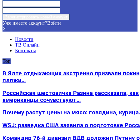
Уже имеете аккаунт?
Войти
X
Новости
ТВ Онлайн
Контакты
Топ
В Ялте отдыхающих экстренно призвали покин
пляжи…
Российская шестовичка Разина рассказала, как
американцы сочувствуют…
Почему растут цены на мясо: говядина, курица
WSJ: разведка США заявила о подготовке Росс
Командир 76-й дивизии ВДВ доложил Путину 