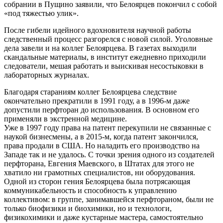
собрании в Пущино заявили, что Белоярцев покончил с собой
«под тяжестью улик».
После гибели идейного вдохновителя научной работы
следственный процесс разгорелся с новой силой. Уголовные
дела завели и на коллег Белоярцева. В газетах выходили
скандальные материалы, в институт ежедневно приходили
следователи, мешая работать и выискивая несостыковки в
лабораторных журналах.
Благодаря стараниям коллег Белоярцева следствие
окончательно прекратили в 1991 году, а в 1996-м даже
допустили перфторан до использования. В основном его
применяли в экстренной медицине.
Уже в 1997 году права на патент перекупили не связанные с
наукой бизнесмены, а в 2015-м, когда патент закончился,
права продали в США. Но наладить его производство на
Западе так и не удалось. С точки зрения одного из создателей
перфторана, Евгения Маевского, в Штатах для этого не
хватило ни грамотных специалистов, ни оборудования.
Одной из сторон гения Белоярцева была потрясающая
коммуникабельность и способность к управлению
коллективом: в группе, занимавшейся перфтораном, были не
только биофизики и биохимики, но и технологи,
физикохимики и даже кустарные мастера, самостоятельно