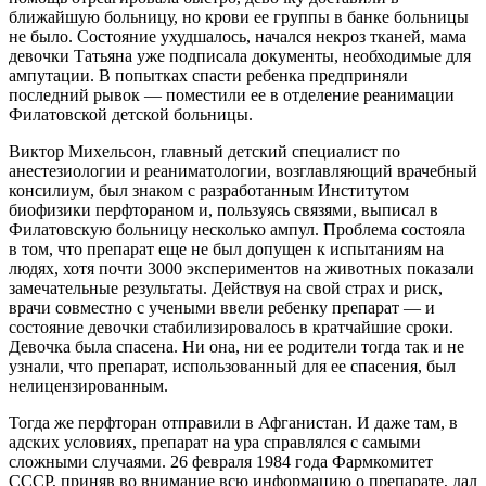
ближайшую больницу, но крови ее группы в банке больницы
не было. Состояние ухудшалось, начался некроз тканей, мама
девочки Татьяна уже подписала документы, необходимые для
ампутации. В попытках спасти ребенка предприняли
последний рывок — поместили ее в отделение реанимации
Филатовской детской больницы.
Виктор Михельсон, главный детский специалист по
анестезиологии и реаниматологии, возглавляющий врачебный
консилиум, был знаком с разработанным Институтом
биофизики перфтораном и, пользуясь связями, выписал в
Филатовскую больницу несколько ампул. Проблема состояла
в том, что препарат еще не был допущен к испытаниям на
людях, хотя почти 3000 экспериментов на животных показали
замечательные результаты. Действуя на свой страх и риск,
врачи совместно с учеными ввели ребенку препарат — и
состояние девочки стабилизировалось в кратчайшие сроки.
Девочка была спасена. Ни она, ни ее родители тогда так и не
узнали, что препарат, использованный для ее спасения, был
нелицензированным.
Тогда же перфторан отправили в Афганистан. И даже там, в
адских условиях, препарат на ура справлялся с самыми
сложными случаями. 26 февраля 1984 года Фармкомитет
СССР, приняв во внимание всю информацию о препарате, дал