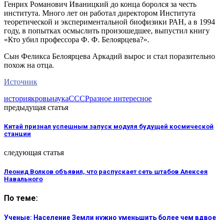
Генрих Романович Иваницкий до конца боролся за честь
института. Много лет он работал директором Института
теоретической и экспериментальной биофизики РАН, а в 1994
году, в попытках осмыслить произошедшее, выпустил книгу
«Кто убил профессора Ф. Ф. Белоярцева?».
Сын Феликса Белоярцева Аркадий вырос и стал поразительно
похож на отца.
Источник
история
кровь
наука
СССР
разное интересное
предыдущая статья
Китай признал успешным запуск модуля будущей космической
станции
следующая статья
Леонид Волков объявил, что распускает сеть штабов Алексея
Навального
По теме:
Ученые: Население Земли нужно уменьшить более чем вдвое