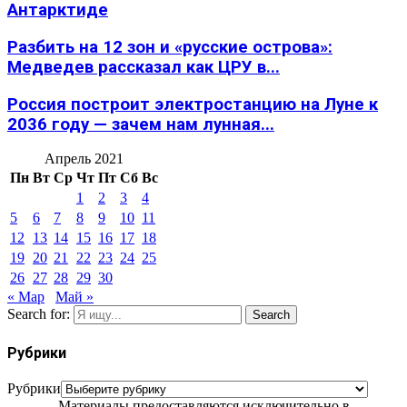
Антарктиде
Разбить на 12 зон и «русские острова»:
Медведев рассказал как ЦРУ в...
Россия построит электростанцию на Луне к
2036 году — зачем нам лунная...
Апрель 2021
Пн
Вт
Ср
Чт
Пт
Сб
Вс
1
2
3
4
5
6
7
8
9
10
11
12
13
14
15
16
17
18
19
20
21
22
23
24
25
26
27
28
29
30
« Мар
Май »
Search for:
Search
Рубрики
Рубрики
Материалы предоставляются исключительно в