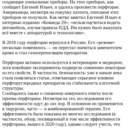
создающие уникальные приборы. На этих приборах, как
сообщает Евгений Ильич, и удалось произвести перфторан.
Американцы, несмотря на покупку патента, описания этих
приборов не получили. Как метко заметил Евгений Ильич в
интервью изданию «Команда 29», «нельзя научиться водить
автомобиль, изучая правила ПДД. Им нужно было выкупать
всё вместе с аппаратурой и технологами».
В 2018 году перфторан вернулся в Россию. Его «резюме»
несколько поменялось — он перестал значиться заменителем
крови и стал газопереносящим препаратом.
Перфторан активно используется в ветеринарии и медицине,
хотя новейшие эксперименты подвергли сомнению некоторые
из его свойств. В частности, безопасность: уже в начале века
стали появляться статьи, отмечающие серьезное влияние
перфторуглеродных препаратов на стабильность клеточной
структуры.
Сообщалось также о снижении иммунного ответа после
приема перфторана. Несмотря на это, исследования его
эффективности идут до сих пор. В основном он применяется
в хирургии, часто — в комбинированной терапии. Его
эффективность была показана во многих исследования (в
частности, обзор, посвященный в том числе эффективности
перфторана, вышел в 2020 году), однако следует учесть, что