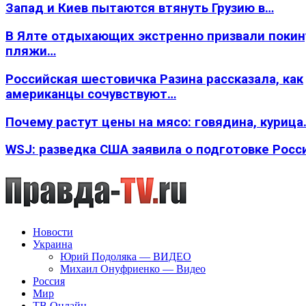
Запад и Киев пытаются втянуть Грузию в…
В Ялте отдыхающих экстренно призвали покин
пляжи…
Российская шестовичка Разина рассказала, как
американцы сочувствуют…
Почему растут цены на мясо: говядина, курица
WSJ: разведка США заявила о подготовке Росс
Новости
Украина
Юрий Подоляка — ВИДЕО
Михаил Онуфриенко — Видео
Россия
Мир
ТВ Онлайн