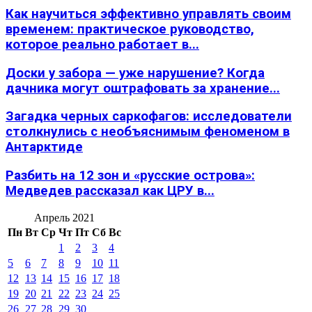
Как научиться эффективно управлять своим
временем: практическое руководство,
которое реально работает в...
Доски у забора — уже нарушение? Когда
дачника могут оштрафовать за хранение...
Загадка черных саркофагов: исследователи
столкнулись с необъяснимым феноменом в
Антарктиде
Разбить на 12 зон и «русские острова»:
Медведев рассказал как ЦРУ в...
Апрель 2021
Пн
Вт
Ср
Чт
Пт
Сб
Вс
1
2
3
4
5
6
7
8
9
10
11
12
13
14
15
16
17
18
19
20
21
22
23
24
25
26
27
28
29
30