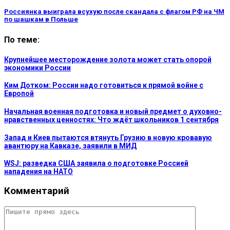
Россиянка выиграла всухую после скандала с флагом РФ на ЧМ
по шашкам в Польше
По теме:
Крупнейшее месторождение золота может стать опорой
экономики России
Ким Дотком: России надо готовиться к прямой войне с
Европой
Начальная военная подготовка и новый предмет о духовно-
нравственных ценностях: Что ждёт школьников 1 сентября
Запад и Киев пытаются втянуть Грузию в новую кровавую
авантюру на Кавказе, заявили в МИД
WSJ: разведка США заявила о подготовке Россией
нападения на НАТО
Комментарий