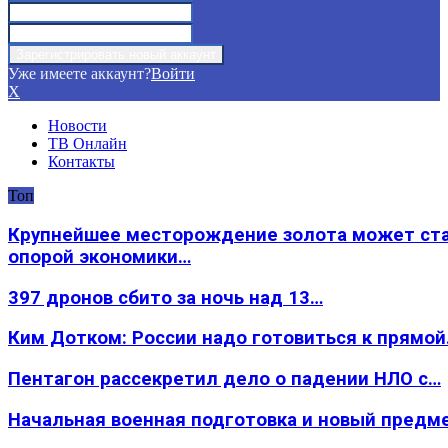
Уже имеете аккаунт?
Войти
X
Новости
ТВ Онлайн
Контакты
Топ
Крупнейшее месторождение золота может ст
опорой экономики…
397 дронов сбито за ночь над 13…
Ким Дотком: России надо готовиться к прямо
Пентагон рассекретил дело о падении НЛО с…
Начальная военная подготовка и новый предм