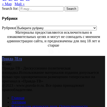
« Мар
Май »
Search for:
Search
Рубрики
Рубрики
Материалы предоставляются исключительно в
ознакомительных целях и могут не совпадать с мнением
администрации сайта, и предназначены для лиц 18 лет и
старше
Правда-ТВ.ru
О нас
Правда-ТВ - Дискуссионно политическая
площадка.Использование материалов издания допускается
только при одновременном размещении гиперссылки на
оригинал в «Правда-ТВ»
@2023 - www.pravda-tv.ru. Все права принадлежат
правообладателям.
Главная
Авторам
Владельцам авторских прав. Ответственности.