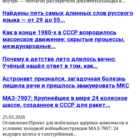
внутри — пентагон рассекретили документыНаходка в...
Найдены пять самых длинных слов русского
языка — от 29 до 55...
Как в конце 1980-х в СССР возродилось
масонское движение: скрытые процессы,
международные...
Почему в детстве лето длилось вечно:
Учёный нашёл ответ в том, как...
Астронавт признался, загадочная болезнь
лишила речи и пришлось эвакуировать МКС
МАЗ-7907: Крупнейшее в мире 24 колесное
шасси, созданное в СССР для ракет...
25.03.2026
Оглавление:Проект для мобильных ядерных комплексов в
условиях холодной войныКонструкция МАЗ-7907: 24
ведущих колеса и газотурбинная...