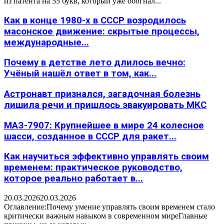
из патента на 55 букв, который уже обогнал...
Как в конце 1980-х в СССР возродилось
масонское движение: скрытые процессы,
международные...
Почему в детстве лето длилось вечно:
Учёный нашёл ответ в том, как...
Астронавт признался, загадочная болезнь
лишила речи и пришлось эвакуировать МКС
МАЗ-7907: Крупнейшее в мире 24 колесное
шасси, созданное в СССР для ракет...
Как научиться эффективно управлять своим
временем: практическое руководство,
которое реально работает в...
20.03.2026
20.03.2026
Оглавление:Почему умение управлять своим временем стало
критически важным навыком в современном миреГлавные