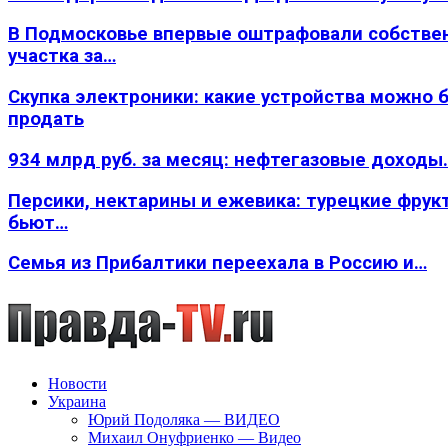
В Подмосковье впервые оштрафовали собстве
участка за…
Скупка электроники: какие устройства можно 
продать
934 млрд руб. за месяц: нефтегазовые доходы
Персики, нектарины и ежевика: турецкие фрук
бьют…
Семья из Прибалтики переехала в Россию и…
Новости
Украина
Юрий Подоляка — ВИДЕО
Михаил Онуфриенко — Видео