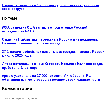
Насколько реальна в России принудительная вакцинация от
коронавируса
По теме:
WSJ: разведка США заявила о подготовке Россией
нападения на НАТО
Семья из Прибалтики переехала в Россию и не пожалела:
Названы главные плюсы переезда
27,2 тысячи рублей: как изменилась средняя пенсия в России
к июлю 2026 года
Литва осталась ни с чем: Хитрость Кремля с Калининградом
сработала блестяще
Армию увеличили на 27 000 человек: Минобороны РФ
объяснили для чего создают военно-строительные части
Комментарий