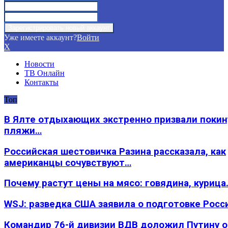
Уже имеете аккаунт?
Войти
X
Новости
ТВ Онлайн
Контакты
Топ
В Ялте отдыхающих экстренно призвали покин
пляжи…
Российская шестовичка Разина рассказала, как
американцы сочувствуют…
Почему растут цены на мясо: говядина, курица
WSJ: разведка США заявила о подготовке Росс
Командир 76-й дивизии ВДВ доложил Путину 