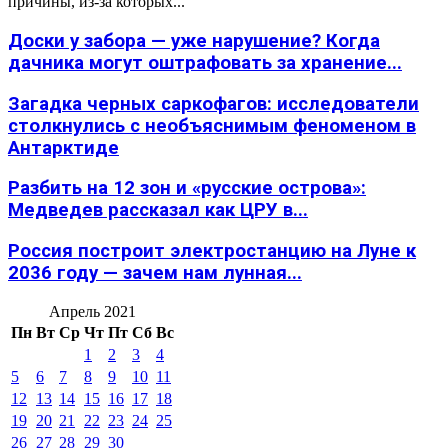
причины, из-за которых...
Доски у забора — уже нарушение? Когда
дачника могут оштрафовать за хранение...
Загадка черных саркофагов: исследователи
столкнулись с необъяснимым феноменом в
Антарктиде
Разбить на 12 зон и «русские острова»:
Медведев рассказал как ЦРУ в...
Россия построит электростанцию на Луне к
2036 году — зачем нам лунная...
Апрель 2021
Пн
Вт
Ср
Чт
Пт
Сб
Вс
1
2
3
4
5
6
7
8
9
10
11
12
13
14
15
16
17
18
19
20
21
22
23
24
25
26
27
28
29
30