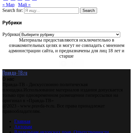
« Мар
Май »
Search for:
Search
Рубрики
Рубрики
Материалы предоставляются исключительно в
ознакомительных целях и могут не совпадать с мнением
администрации сайта, и предназначены для лиц 18 лет и
старше
Правда-ТВ.ru
О нас
Правда-ТВ - Дискуссионно политическая
площадка.Использование материалов издания допускается
только при одновременном размещении гиперссылки на
оригинал в «Правда-ТВ»
@2023 - www.pravda-tv.ru. Все права принадлежат
правообладателям.
Главная
Авторам
Владельцам авторских прав. Ответственности.