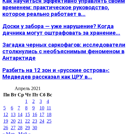
Как научиться эффективно управлять своим
временем: практическое руководство,
которое реально работает в...
Доски у забора — уже нарушение? Когда
дачника могут оштрафовать за хранение...
Загадка черных саркофагов: исследователи
столкнулись с необъяснимым феноменом в
Антарктиде
Разбить на 12 зон и «русские острова»:
Медведев рассказал как ЦРУ в...
Апрель 2021
Пн
Вт
Ср
Чт
Пт
Сб
Вс
1
2
3
4
5
6
7
8
9
10
11
12
13
14
15
16
17
18
19
20
21
22
23
24
25
26
27
28
29
30
« Мар
Май »