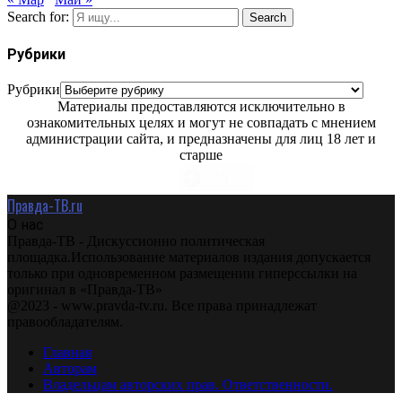
Search for:
Search
Рубрики
Рубрики
Материалы предоставляются исключительно в
ознакомительных целях и могут не совпадать с мнением
администрации сайта, и предназначены для лиц 18 лет и
старше
Правда-ТВ.ru
О нас
Правда-ТВ - Дискуссионно политическая
площадка.Использование материалов издания допускается
только при одновременном размещении гиперссылки на
оригинал в «Правда-ТВ»
@2023 - www.pravda-tv.ru. Все права принадлежат
правообладателям.
Главная
Авторам
Владельцам авторских прав. Ответственности.