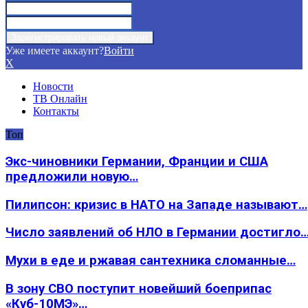
Уже имеете аккаунт?
Войти
X
Новости
ТВ Онлайн
Контакты
Топ
Экс-чиновники Германии, Франции и США
предложили новую…
Пилипсон: кризис в НАТО на Западе называют…
Число заявлений об НЛО в Германии достигло
Мухи в еде и ржавая сантехника сломанные…
В зону СВО поступит новейший боеприпас
«Куб-10МЭ»…