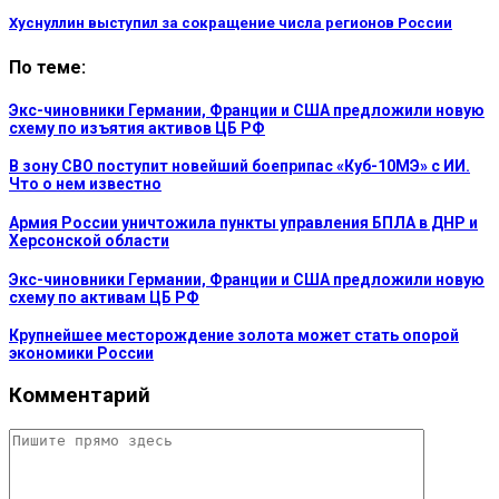
Хуснуллин выступил за сокращение числа регионов России
По теме:
Экс-чиновники Германии, Франции и США предложили новую
схему по изъятия активов ЦБ РФ
В зону СВО поступит новейший боеприпас «Куб-10МЭ» с ИИ.
Что о нем известно
Армия России уничтожила пункты управления БПЛА в ДНР и
Херсонской области
Экс-чиновники Германии, Франции и США предложили новую
схему по активам ЦБ РФ
Крупнейшее месторождение золота может стать опорой
экономики России
Комментарий