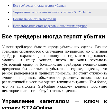
Все трейдеры иногда терпят убытки
Управление капиталом — ключ к успеху ST24Online
Нейтральный стиль торговли
Использование стоп-ордеров и лимитных ордеров
Ограничение кредитного плеча на платформе St24online
Все трейдеры иногда терпят убытки
У всех трейдеров бывает череда убыточных сделок. Разные
трейдеры справляются с ситуацией по-разному, но опытный
трейдер сохраняет дисциплину и стремится преодолеть
эмоции. В конце концов, никто не хочет закрывать
убыточный ордер, и большинство трейдеров эмоционально
предпочли бы остаться в убыточной сделке, надеясь, что
рынок развернется и принесет прибыль. Но стоит отключить
эмоции и принять объективное решение, основанное на
реалистичной и честной оценке текущей ситуации. Тем более,
что на платформе St24online каждому клиенту доступно
некоторое количество безубыточных сделок.
Управление капиталом — ключ к
успеху ST24Online