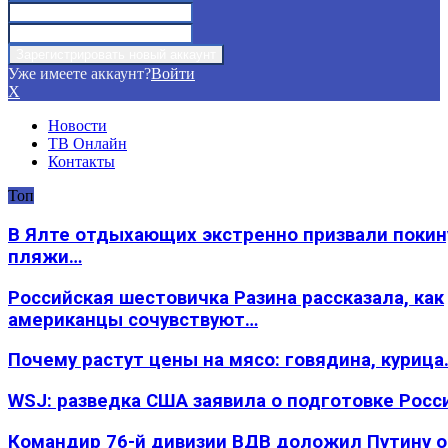
Уже имеете аккаунт?
Войти
X
Новости
ТВ Онлайн
Контакты
Топ
В Ялте отдыхающих экстренно призвали покин
пляжи…
Российская шестовичка Разина рассказала, как
американцы сочувствуют…
Почему растут цены на мясо: говядина, курица
WSJ: разведка США заявила о подготовке Росс
Командир 76-й дивизии ВДВ доложил Путину 