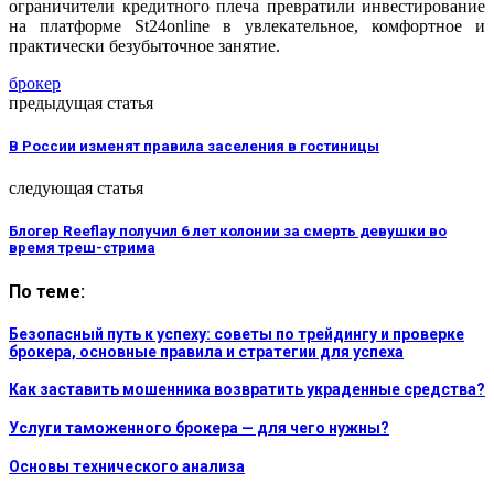
ограничители кредитного плеча превратили инвестирование
на платформе St24online в увлекательное, комфортное и
практически безубыточное занятие.
брокер
предыдущая статья
В России изменят правила заселения в гостиницы
следующая статья
Блогер Reeflay получил 6 лет колонии за смерть девушки во
время треш-стрима
По теме:
Безопасный путь к успеху: советы по трейдингу и проверке
брокера, основные правила и стратегии для успеха
Как заставить мошенника возвратить украденные средства?
Услуги таможенного брокера — для чего нужны?
Основы технического анализа