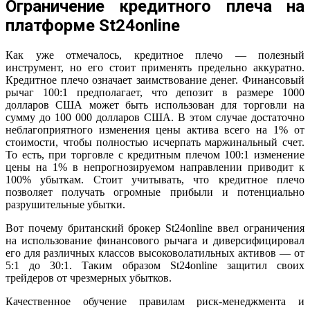
Ограничение кредитного плеча на
платформе St24online
Как уже отмечалось, кредитное плечо — полезный
инструмент, но его стоит применять предельно аккуратно.
Кредитное плечо означает заимствование денег. Финансовый
рычаг 100:1 предполагает, что депозит в размере 1000
долларов США может быть использован для торговли на
сумму до 100 000 долларов США. В этом случае достаточно
неблагоприятного изменения цены актива всего на 1% от
стоимости, чтобы полностью исчерпать маржинальный счет.
То есть, при торговле с кредитным плечом 100:1 изменение
цены на 1% в непрогнозируемом направлении приводит к
100% убыткам. Стоит учитывать, что кредитное плечо
позволяет получать огромные прибыли и потенциально
разрушительные убытки.
Вот почему британский брокер St24online ввел ограничения
на использование финансового рычага и диверсифицировал
его для различных классов высоковолатильных активов — от
5:1 до 30:1. Таким образом St24online защитил своих
трейдеров от чрезмерных убытков.
Качественное обучение правилам риск-менеджмента и