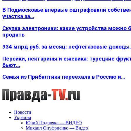
В Подмосковье впервые оштрафовали собстве
участка за…
Скупка электроники: какие устройства можно 
продать
934 млрд руб. за месяц: нефтегазовые доходы
Персики, нектарины и ежевика: турецкие фрук
бьют…
Семья из Прибалтики переехала в Россию и…
Новости
Украина
Юрий Подоляка — ВИДЕО
Михаил Онуфриенко — Видео