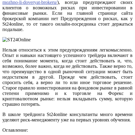
mozhno-li-doveryat-brokeru/
), всегда предупреждают своих
клиентов о возможных рисках при инвестировании в
финансовые рынки. Если на главной странице сайта
брокерской компании нет Предупреждения о рисках, как у
St24online, то от такого онлайн-посредника стоит держаться
подальше.
Нельзя относиться к этим предупреждениям легкомысленно.
Опыт и навыки настоящего успешного трейдера включают в
себя понимание момента, когда стоит действовать и, что,
возможно, более важно, когда не действовать. Также верно то,
что преимущество в одной рыночной ситуации может быть
недостатком в другой. Прежде чем действовать, стоит
спросить себя, а верно ли то или иное торговое решение.
Старое правило инвестирования на фондовом рынке в равной
степени применимо и к торговле на Форекс и
криптовалютном рынке: нельзя вкладывать сумму, которую
страшно потерять.
В школе трейдинга St24online консультанты много времени
уделяют риск-менеджменту уже на первых уровнях обучения.
Оглавление: