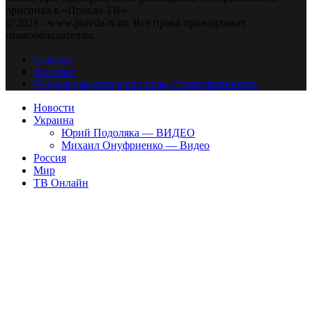
оригинал в «Правда-ТВ»
@2023 - www.pravda-tv.ru. Все права принадлежат
правообладателям.
Главная
Авторам
Владельцам авторских прав. Ответственности.
Новости
Украина
Юрий Подоляка — ВИДЕО
Михаил Онуфриенко — Видео
Россия
Мир
ТВ Онлайн