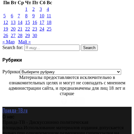
Пн
Вт
Ср
Чт
Пт
Сб
Вс
1
2
3
4
5
6
7
8
9
10
11
12
13
14
15
16
17
18
19
20
21
22
23
24
25
26
27
28
29
30
« Мар
Май »
Search for:
Search
Рубрики
Рубрики
Материалы предоставляются исключительно в
ознакомительных целях и могут не совпадать с мнением
администрации сайта, и предназначены для лиц 18 лет и
старше
Правда-ТВ.ru
О нас
Правда-ТВ - Дискуссионно политическая
площадка.Использование материалов издания допускается
только при одновременном размещении гиперссылки на