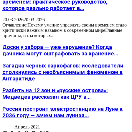
временем: практическое руководство,
которое реально работает в...
20.03.2026
20.03.2026
Оглавление:Почему умение управлять своим временем стало
критически важным навыком в современном миреГлавные
причины, из-за которых...
Доски у забора — уже нарушение? Когда
дачника могут оштрафовать за хранение...
Загадка черных саркофагов: исследователи
столкнулись с необъяснимым феноменом в
Антарктиде
Разбить на 12 зон и «русские острова»:
Медведев рассказал как ЦРУ в...
Россия построит электростанцию на Луне к
2036 году — зачем нам лунная...
Апрель 2021