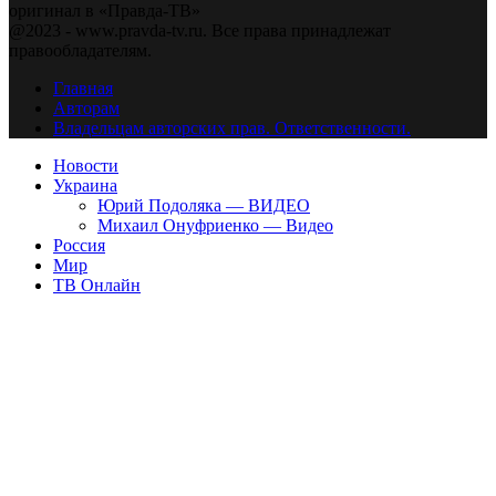
оригинал в «Правда-ТВ»
@2023 - www.pravda-tv.ru. Все права принадлежат
правообладателям.
Главная
Авторам
Владельцам авторских прав. Ответственности.
Новости
Украина
Юрий Подоляка — ВИДЕО
Михаил Онуфриенко — Видео
Россия
Мир
ТВ Онлайн