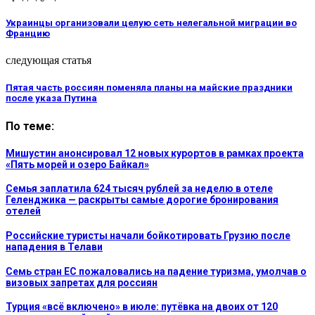
Украинцы организовали целую сеть нелегальной миграции во
Францию
следующая статья
Пятая часть россиян поменяла планы на майские праздники
после указа Путина
По теме:
Мишустин анонсировал 12 новых курортов в рамках проекта
«Пять морей и озеро Байкал»
Семья заплатила 624 тысяч рублей за неделю в отеле
Геленджика — раскрыты самые дорогие бронирования
отелей
Российские туристы начали бойкотировать Грузию после
нападения в Телави
Семь стран ЕС пожаловались на падение туризма, умолчав о
визовых запретах для россиян
Турция «всё включено» в июле: путёвка на двоих от 120