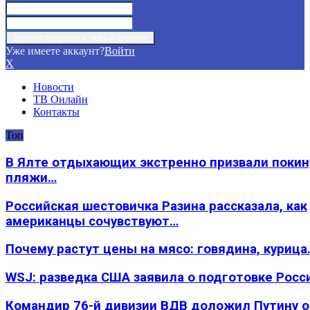
Уже имеете аккаунт?
Войти
X
Новости
ТВ Онлайн
Контакты
Топ
В Ялте отдыхающих экстренно призвали покин
пляжи…
Российская шестовичка Разина рассказала, как
американцы сочувствуют…
Почему растут цены на мясо: говядина, курица
WSJ: разведка США заявила о подготовке Росс
Командир 76-й дивизии ВДВ доложил Путину 