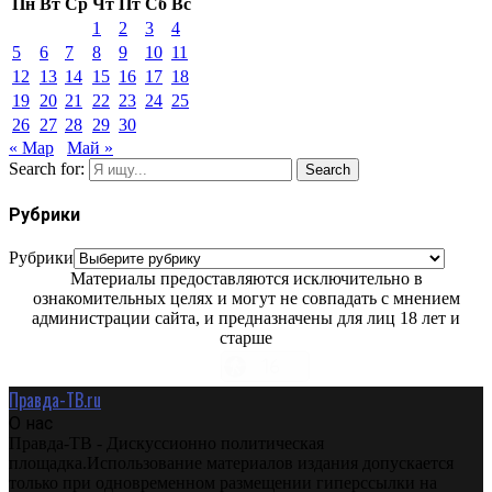
Пн
Вт
Ср
Чт
Пт
Сб
Вс
1
2
3
4
5
6
7
8
9
10
11
12
13
14
15
16
17
18
19
20
21
22
23
24
25
26
27
28
29
30
« Мар
Май »
Search for:
Search
Рубрики
Рубрики
Материалы предоставляются исключительно в
ознакомительных целях и могут не совпадать с мнением
администрации сайта, и предназначены для лиц 18 лет и
старше
Правда-ТВ.ru
О нас
Правда-ТВ - Дискуссионно политическая
площадка.Использование материалов издания допускается
только при одновременном размещении гиперссылки на