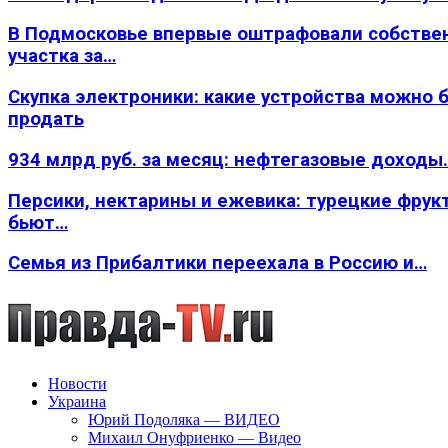
В Подмосковье впервые оштрафовали собстве
участка за…
Скупка электроники: какие устройства можно 
продать
934 млрд руб. за месяц: нефтегазовые доходы
Персики, нектарины и ежевика: турецкие фрук
бьют…
Семья из Прибалтики переехала в Россию и…
Новости
Украина
Юрий Подоляка — ВИДЕО
Михаил Онуфриенко — Видео