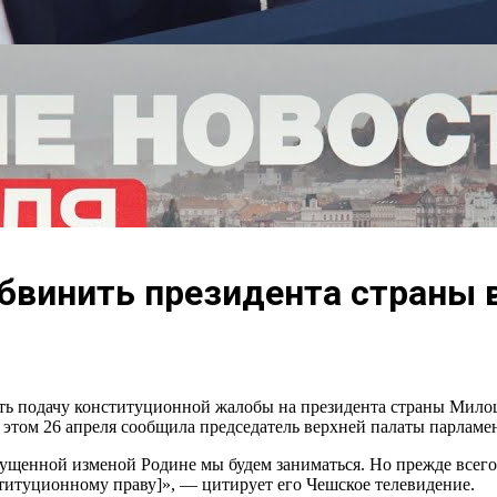
бвинить президента страны 
ь подачу конституционной жалобы на президента страны Милош
б этом 26 апреля сообщила председатель верхней палаты парлам
пущенной изменой Родине мы будем заниматься. Но прежде всег
ституционному праву]», — цитирует его Чешское телевидение.