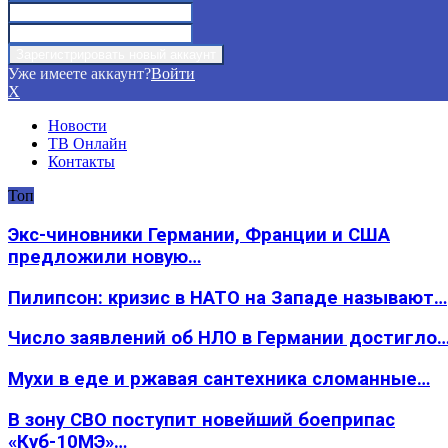
Уже имеете аккаунт?
Войти
X
Новости
ТВ Онлайн
Контакты
Топ
Экс-чиновники Германии, Франции и США
предложили новую…
Пилипсон: кризис в НАТО на Западе называют…
Число заявлений об НЛО в Германии достигло
Мухи в еде и ржавая сантехника сломанные…
В зону СВО поступит новейший боеприпас
«Куб-10МЭ»…