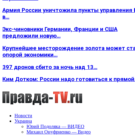
Армия России уничтожила пункты управления
в…
Экс-чиновники Германии, Франции и США
предложили новую…
Крупнейшее месторождение золота может ст
опорой экономики…
397 дронов сбито за ночь над 13…
Ким Дотком: России надо готовиться к прямо
Новости
Украина
Юрий Подоляка — ВИДЕО
Михаил Онуфриенко — Видео