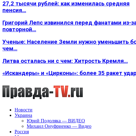
27,2 тысячи рублей: как изменилась средняя
пенсия…
Григорий Лепс извинился перед фанатами из-з
повторной…
Ученые: Население Земли нужно уменьшить б
чем…
Литва осталась ни с чем: Хитрость Кремля…
«Искандеры» и «Цирконы»: более 35 ракет уда
Новости
Украина
Юрий Подоляка — ВИДЕО
Михаил Онуфриенко — Видео
Россия