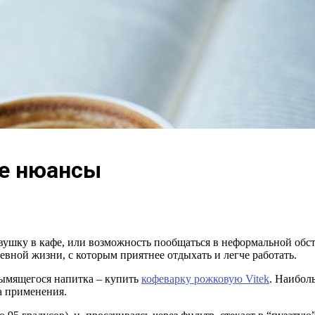
ые нюансы
ушку в кафе, или возможность пообщаться в неформальной обста
вной жизни, с которым приятнее отдыхать и легче работать.
дымящегося напитка – купить
кофеварку рожковую Vitek
. Наибол
а применения.