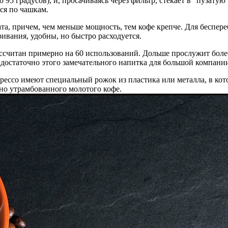
95 градусов), и, просачиваясь через фильтр, стекает в “пузатую
ся по чашкам.
та, причем, чем меньше мощность, тем кофе крепче. Для беспер
вания, удобны, но быстро расходуется.
ассчитан примерно на 60 использований. Дольше прослужит боле
 достаточно этого замечательного напитка для большой компани
прессо имеют специальный рожок из пластика или металла, в ко
ьно утрамбованного молотого кофе.