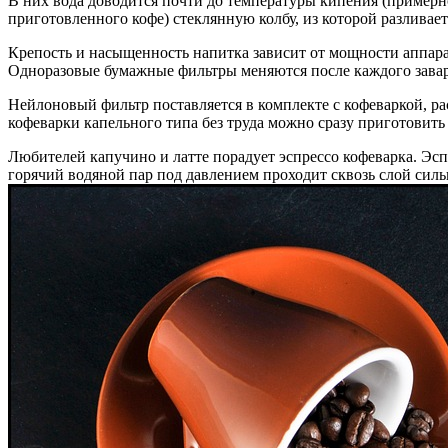
В них вода доводится почти до температуры кипения (примерно 
приготовленного кофе) стеклянную колбу, из которой разливает
Крепость и насыщенность напитка зависит от мощности аппара
Одноразовые бумажные фильтры меняются после каждого завари
Нейлоновый фильтр поставляется в комплекте с кофеваркой, р
кофеварки капельного типа без труда можно сразу приготовить
Любителей капучино и латте порадует эспрессо кофеварка. Эс
горячий водяной пар под давлением проходит сквозь слой сил