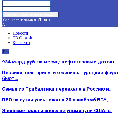
Уже имеете аккаунт?
Войти
X
Новости
ТВ Онлайн
Контакты
Топ
934 млрд руб. за месяц: нефтегазовые доходы
Персики, нектарины и ежевика: турецкие фрук
бьют…
Семья из Прибалтики переехала в Россию и…
ПВО за сутки уничтожила 20 авиабомб ВСУ,…
Японские власти вновь не упомянули США в…