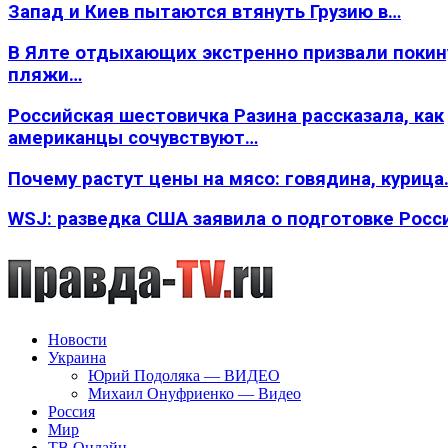
Запад и Киев пытаются втянуть Грузию в…
В Ялте отдыхающих экстренно призвали покин
пляжи…
Российская шестовичка Разина рассказала, как
американцы сочувствуют…
Почему растут цены на мясо: говядина, курица
WSJ: разведка США заявила о подготовке Росс
Новости
Украина
Юрий Подоляка — ВИДЕО
Михаил Онуфриенко — Видео
Россия
Мир
ТВ Онлайн