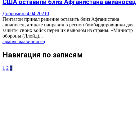
США оставили близ Афганистана авианосец
Добромир
24.04.2021
0
Пентагон принял решение оставить близ Афганистана
авианосец, а также направил в регион бомбардировщики для
защиты своих войск перед их выводом из страны. «Министр
обороны (Ллойд)...
армия
сша
авианосец
Навигация по записям
1
2
3