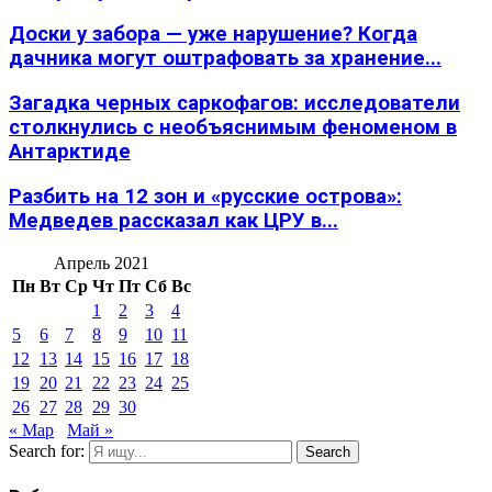
Доски у забора — уже нарушение? Когда
дачника могут оштрафовать за хранение...
Загадка черных саркофагов: исследователи
столкнулись с необъяснимым феноменом в
Антарктиде
Разбить на 12 зон и «русские острова»:
Медведев рассказал как ЦРУ в...
Апрель 2021
Пн
Вт
Ср
Чт
Пт
Сб
Вс
1
2
3
4
5
6
7
8
9
10
11
12
13
14
15
16
17
18
19
20
21
22
23
24
25
26
27
28
29
30
« Мар
Май »
Search for:
Search