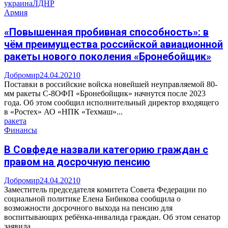
украина
ЛДНР
Армия
«Повышенная пробивная способность»: в
чём преимущества российской авиационной
ракеты нового поколения «Бронебойщик»
Добромир
24.04.2021
0
Поставки в российские войска новейшей неуправляемой 80-
мм ракеты С-8ОФП «Бронебойщик» начнутся после 2023
года. Об этом сообщил исполнительный директор входящего
в «Ростех» АО «НПК «Техмаш»...
ракета
Финансы
В Совфеде назвали категорию граждан с
правом на досрочную пенсию
Добромир
24.04.2021
0
Заместитель председателя комитета Совета Федерации по
социальной политике Елена Бибикова сообщила о
возможности досрочного выхода на пенсию для
воспитывающих ребёнка-инвалида граждан. Об этом сенатор
заявила...