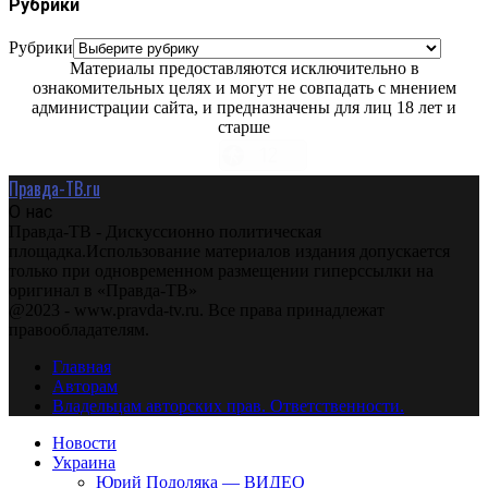
Рубрики
Рубрики
Материалы предоставляются исключительно в
ознакомительных целях и могут не совпадать с мнением
администрации сайта, и предназначены для лиц 18 лет и
старше
Правда-ТВ.ru
О нас
Правда-ТВ - Дискуссионно политическая
площадка.Использование материалов издания допускается
только при одновременном размещении гиперссылки на
оригинал в «Правда-ТВ»
@2023 - www.pravda-tv.ru. Все права принадлежат
правообладателям.
Главная
Авторам
Владельцам авторских прав. Ответственности.
Новости
Украина
Юрий Подоляка — ВИДЕО