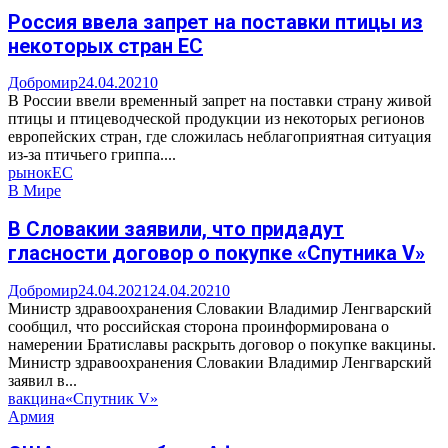
Россия ввела запрет на поставки птицы из
некоторых стран ЕС
Добромир
24.04.2021
0
В России ввели временный запрет на поставки страну живой
птицы и птицеводческой продукции из некоторых регионов
европейских стран, где сложилась неблагоприятная ситуация
из-за птичьего гриппа....
рынок
ЕС
В Мире
В Словакии заявили, что придадут
гласности договор о покупке «Спутника V»
Добромир
24.04.2021
24.04.2021
0
Министр здравоохранения Словакии Владимир Ленгварский
сообщил, что российская сторона проинформирована о
намерении Братиславы раскрыть договор о покупке вакцины.
Министр здравоохранения Словакии Владимир Ленгварский
заявил в...
вакцина
«Спутник V»
Армия