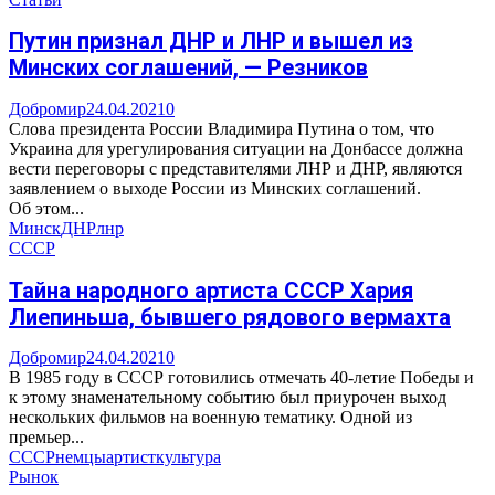
Путин признал ДНР и ЛНР и вышел из
Минских соглашений, — Резников
Добромир
24.04.2021
0
Слова президента России Владимира Путина о том, что
Украина для урегулирования ситуации на Донбассе должна
вести переговоры с представителями ЛНР и ДНР, являются
заявлением о выходе России из Минских соглашений.
Об этом...
Минск
ДНР
лнр
СССР
Тайна народного артиста СССР Хария
Лиепиньша, бывшего рядового вермахта
Добромир
24.04.2021
0
В 1985 году в СССР готовились отмечать 40-летие Победы и
к этому знаменательному событию был приурочен выход
нескольких фильмов на военную тематику. Одной из
премьер...
СССР
немцы
артист
культура
Рынок