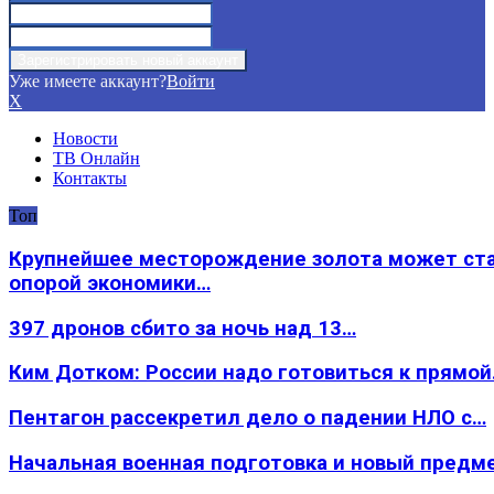
Уже имеете аккаунт?
Войти
X
Новости
ТВ Онлайн
Контакты
Топ
Крупнейшее месторождение золота может ст
опорой экономики…
397 дронов сбито за ночь над 13…
Ким Дотком: России надо готовиться к прямо
Пентагон рассекретил дело о падении НЛО с…
Начальная военная подготовка и новый предм