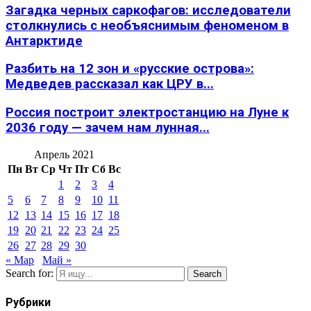
Загадка черных саркофагов: исследователи
столкнулись с необъяснимым феноменом в
Антарктиде
Разбить на 12 зон и «русские острова»:
Медведев рассказал как ЦРУ в...
Россия построит электростанцию на Луне к
2036 году — зачем нам лунная...
Апрель 2021
Пн
Вт
Ср
Чт
Пт
Сб
Вс
1
2
3
4
5
6
7
8
9
10
11
12
13
14
15
16
17
18
19
20
21
22
23
24
25
26
27
28
29
30
« Мар
Май »
Search for:
Search
Рубрики