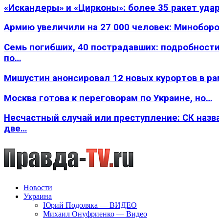
«Искандеры» и «Цирконы»: более 35 ракет уда
Армию увеличили на 27 000 человек: Минобор
Семь погибших, 40 пострадавших: подробности
по…
Мишустин анонсировал 12 новых курортов в р
Москва готова к переговорам по Украине, но…
Несчастный случай или преступление: СК назв
две…
Новости
Украина
Юрий Подоляка — ВИДЕО
Михаил Онуфриенко — Видео