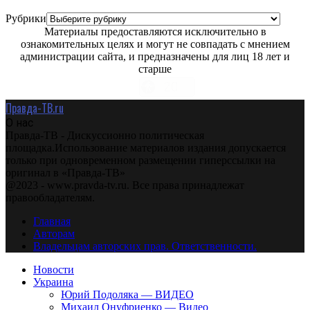
Рубрики
Материалы предоставляются исключительно в
ознакомительных целях и могут не совпадать с мнением
администрации сайта, и предназначены для лиц 18 лет и
старше
Правда-ТВ.ru
О нас
Правда-ТВ - Дискуссионно политическая
площадка.Использование материалов издания допускается
только при одновременном размещении гиперссылки на
оригинал в «Правда-ТВ»
@2023 - www.pravda-tv.ru. Все права принадлежат
правообладателям.
Главная
Авторам
Владельцам авторских прав. Ответственности.
Новости
Украина
Юрий Подоляка — ВИДЕО
Михаил Онуфриенко — Видео