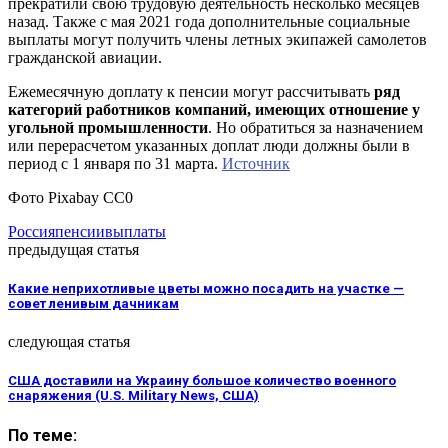
прекратили свою трудовую деятельность несколько месяцев
назад. Также с мая 2021 года дополнительные социальные
выплаты могут получить члены летных экипажей самолетов
гражданской авиации.
Ежемесячную доплату к пенсии могут рассчитывать
ряд
категорий работников компаний, имеющих отношение у
угольной промышленности
. Но обратиться за назначением
или перерасчетом указанных доплат люди должны были в
период с 1 января по 31 марта.
Источник
Фото Pixabay CC0
Россия
пенсии
выплаты
предыдущая статья
Какие неприхотливые цветы можно посадить на участке —
совет ленивым дачникам
следующая статья
США доставили на Украину большое количество военного
снаряжения (U.S. Military News, США)
По теме: