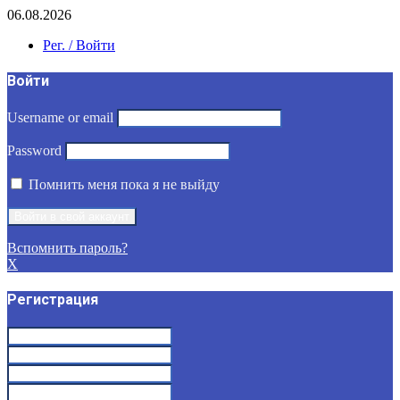
06.08.2026
Рег. / Войти
Войти
Username or email
Password
Помнить меня пока я не выйду
Вспомнить пароль?
X
Регистрация