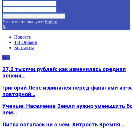
Уже имеете аккаунт?
Войти
X
Новости
ТВ Онлайн
Контакты
Топ
27,2 тысячи рублей: как изменилась средняя
пенсия…
Григорий Лепс извинился перед фанатами из-з
повторной…
Ученые: Население Земли нужно уменьшить б
чем…
Литва осталась ни с чем: Хитрость Кремля…