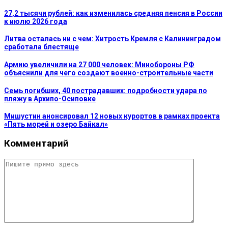
27,2 тысячи рублей: как изменилась средняя пенсия в России
к июлю 2026 года
Литва осталась ни с чем: Хитрость Кремля с Калининградом
сработала блестяще
Армию увеличили на 27 000 человек: Минобороны РФ
объяснили для чего создают военно-строительные части
Семь погибших, 40 пострадавших: подробности удара по
пляжу в Архипо-Осиповке
Мишустин анонсировал 12 новых курортов в рамках проекта
«Пять морей и озеро Байкал»
Комментарий