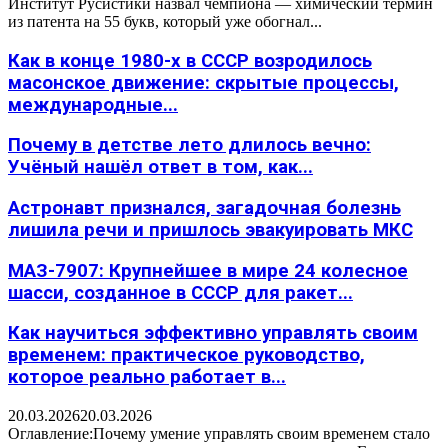
Институт Русистики назвал чемпиона — химический термин
из патента на 55 букв, который уже обогнал...
Как в конце 1980-х в СССР возродилось
масонское движение: скрытые процессы,
международные...
Почему в детстве лето длилось вечно:
Учёный нашёл ответ в том, как...
Астронавт признался, загадочная болезнь
лишила речи и пришлось эвакуировать МКС
МАЗ-7907: Крупнейшее в мире 24 колесное
шасси, созданное в СССР для ракет...
Как научиться эффективно управлять своим
временем: практическое руководство,
которое реально работает в...
20.03.2026
20.03.2026
Оглавление:Почему умение управлять своим временем стало