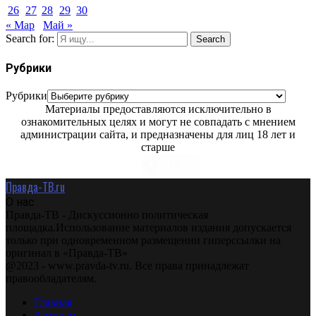
26
27
28
29
30
« Мар
Май »
Search for:
Search
Рубрики
Рубрики
Материалы предоставляются исключительно в
ознакомительных целях и могут не совпадать с мнением
администрации сайта, и предназначены для лиц 18 лет и
старше
Правда-ТВ.ru
О нас
Правда-ТВ - Дискуссионно политическая
площадка.Использование материалов издания допускается
только при одновременном размещении гиперссылки на
оригинал в «Правда-ТВ»
@2023 - www.pravda-tv.ru. Все права принадлежат
правообладателям.
Главная
Авторам