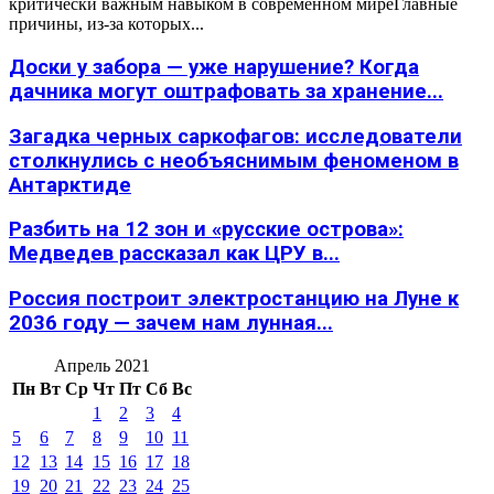
критически важным навыком в современном миреГлавные
причины, из-за которых...
Доски у забора — уже нарушение? Когда
дачника могут оштрафовать за хранение...
Загадка черных саркофагов: исследователи
столкнулись с необъяснимым феноменом в
Антарктиде
Разбить на 12 зон и «русские острова»:
Медведев рассказал как ЦРУ в...
Россия построит электростанцию на Луне к
2036 году — зачем нам лунная...
Апрель 2021
Пн
Вт
Ср
Чт
Пт
Сб
Вс
1
2
3
4
5
6
7
8
9
10
11
12
13
14
15
16
17
18
19
20
21
22
23
24
25