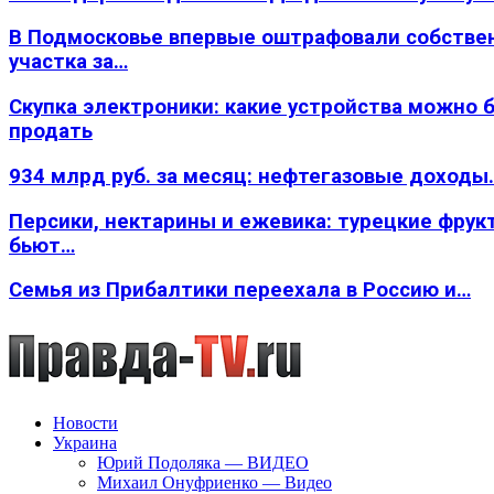
В Подмосковье впервые оштрафовали собстве
участка за…
Скупка электроники: какие устройства можно 
продать
934 млрд руб. за месяц: нефтегазовые доходы
Персики, нектарины и ежевика: турецкие фрук
бьют…
Семья из Прибалтики переехала в Россию и…
Новости
Украина
Юрий Подоляка — ВИДЕО
Михаил Онуфриенко — Видео