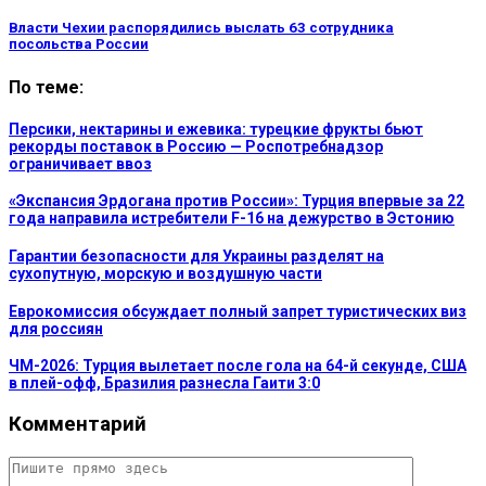
Власти Чехии распорядились выслать 63 сотрудника
посольства России
По теме:
Персики, нектарины и ежевика: турецкие фрукты бьют
рекорды поставок в Россию — Роспотребнадзор
ограничивает ввоз
«Экспансия Эрдогана против России»: Турция впервые за 22
года направила истребители F-16 на дежурство в Эстонию
Гарантии безопасности для Украины разделят на
сухопутную, морскую и воздушную части
Еврокомиссия обсуждает полный запрет туристических виз
для россиян
ЧМ-2026: Турция вылетает после гола на 64-й секунде, США
в плей-офф, Бразилия разнесла Гаити 3:0
Комментарий