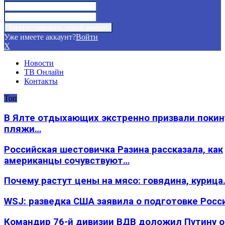
Уже имеете аккаунт?
Войти
X
Новости
ТВ Онлайн
Контакты
Топ
В Ялте отдыхающих экстренно призвали покин
пляжи…
Российская шестовичка Разина рассказала, как
американцы сочувствуют…
Почему растут цены на мясо: говядина, курица
WSJ: разведка США заявила о подготовке Росс
Командир 76-й дивизии ВДВ доложил Путину 