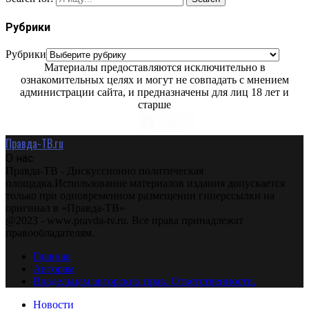
Рубрики
Рубрики
Материалы предоставляются исключительно в
ознакомительных целях и могут не совпадать с мнением
администрации сайта, и предназначены для лиц 18 лет и
старше
Правда-ТВ.ru
О нас
Правда-ТВ - Дискуссионно политическая
площадка.Использование материалов издания допускается
только при одновременном размещении гиперссылки на
оригинал в «Правда-ТВ»
@2023 - www.pravda-tv.ru. Все права принадлежат
правообладателям.
Главная
Авторам
Владельцам авторских прав. Ответственности.
Новости