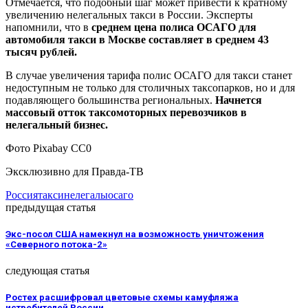
Отмечается, что подобный шаг может привести к кратному
увеличению нелегальных такси в России. Эксперты
напомнили, что в
среднем цена полиса ОСАГО для
автомобиля такси в Москве составляет в среднем 43
тысяч рублей.
В случае увеличения тарифа полис ОСАГО для такси станет
недоступным не только для столичных таксопарков, но и для
подавляющего большинства региональных.
Начнется
массовый отток таксомоторных перевозчиков в
нелегальный бизнес.
Фото Pixabay CC0
Эксклюзивно для Правда-ТВ
Россия
такси
нелегалы
осаго
предыдущая статья
Экс-посол США намекнул на возможность уничтожения
«Северного потока-2»
следующая статья
Ростех расшифровал цветовые схемы камуфляжа
истребителей России