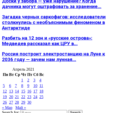
Доски у забора — уже нарушение? Когда
дачника могут оштрафовать за хранение...
Загадка черных саркофагов: исследователи
столкнулись с необъяснимым феноменом в
Антарктиде
Разбить на 12 зон и «русские острова»:
Медведев рассказал как ЦРУ в...
Россия построит электростанцию на Луне к
2036 году — зачем нам лунная...
Апрель 2021
Пн
Вт
Ср
Чт
Пт
Сб
Вс
1
2
3
4
5
6
7
8
9
10
11
12
13
14
15
16
17
18
19
20
21
22
23
24
25
26
27
28
29
30
« Мар
Май »
Search for:
Search