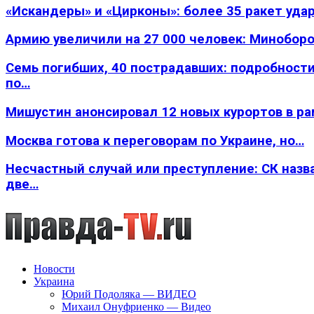
«Искандеры» и «Цирконы»: более 35 ракет уда
Армию увеличили на 27 000 человек: Минобор
Семь погибших, 40 пострадавших: подробности
по…
Мишустин анонсировал 12 новых курортов в р
Москва готова к переговорам по Украине, но…
Несчастный случай или преступление: СК назв
две…
Новости
Украина
Юрий Подоляка — ВИДЕО
Михаил Онуфриенко — Видео