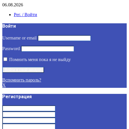
06.08.2026
Рег. / Войти
Войти
Username or email
Password
Помнить меня пока я не выйду
Вспомнить пароль?
X
Регистрация