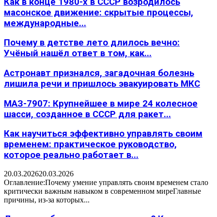
Как в конце 1980-х в СССР возродилось
масонское движение: скрытые процессы,
международные...
Почему в детстве лето длилось вечно:
Учёный нашёл ответ в том, как...
Астронавт признался, загадочная болезнь
лишила речи и пришлось эвакуировать МКС
МАЗ-7907: Крупнейшее в мире 24 колесное
шасси, созданное в СССР для ракет...
Как научиться эффективно управлять своим
временем: практическое руководство,
которое реально работает в...
20.03.2026
20.03.2026
Оглавление:Почему умение управлять своим временем стало
критически важным навыком в современном миреГлавные
причины, из-за которых...