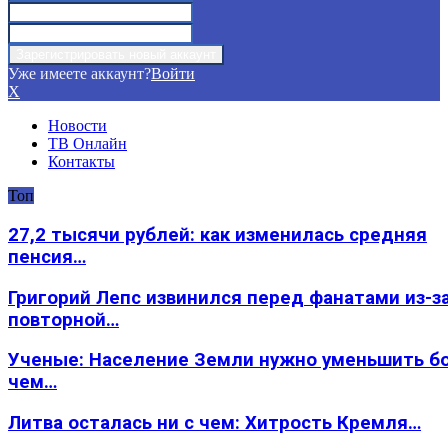
Уже имеете аккаунт?
Войти
X
Новости
ТВ Онлайн
Контакты
Топ
27,2 тысячи рублей: как изменилась средняя
пенсия…
Григорий Лепс извинился перед фанатами из-з
повторной…
Ученые: Население Земли нужно уменьшить б
чем…
Литва осталась ни с чем: Хитрость Кремля…