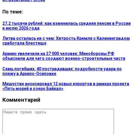
По теме:
27,2 тысячи рублей: как изменилась средняя пенсия в России
к июлю 2026 года
Литва осталась ни с чем: Хитрость Кремля с Калининградом
сработала блестяще
Армию увеличили на 27 000 человек: Минобороны РФ
объяснили для чего создают военно-строительные части
Семь погибших, 40 пострадавших: подробности удара по
пляжу в Архипо-Осиповке
Мишустин анонсировал 12 новых курортов в рамках проекта
«Пять морей и озеро Байкал»
Комментарий