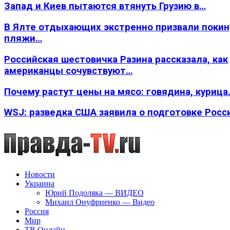
Запад и Киев пытаются втянуть Грузию в…
В Ялте отдыхающих экстренно призвали покин
пляжи…
Российская шестовичка Разина рассказала, как
американцы сочувствуют…
Почему растут цены на мясо: говядина, курица
WSJ: разведка США заявила о подготовке Росс
Новости
Украина
Юрий Подоляка — ВИДЕО
Михаил Онуфриенко — Видео
Россия
Мир
ТВ Онлайн