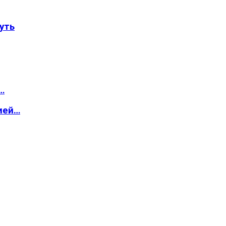
уть
…
ией…