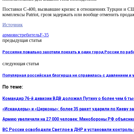
Поставки С-400, вызвавшие кризис в отношениях Турции и США
комплексы Patriot, грозя задержать или вообще отменить прода
Источник
армия
истребитель
F-35
предыдущая статья
Россияне повально захотели поехать в один город России по раб
следующая статья
Популярная российская блогерша не справилась с давлением и у
По теме:
Командир 76-й дивизии ВДВ доложил Путину о более чем 6 т
«Искандеры» и «Цирконы»: более 35 ракет ударили по Киеву за
Армию увеличили на 27 000 человек: Минобороны РФ объясни
ВС России освободили Светлое в ДНР и установили контроль