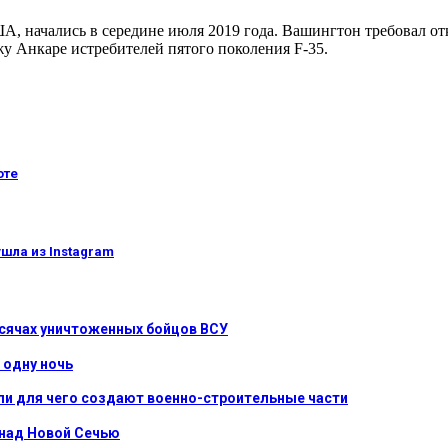
, начались в середине июля 2019 года. Вашингтон требовал отк
жу Анкаре истребителей пятого поколения F-35.
оте
шла из Instagram
ысячах уничтоженных бойцов ВСУ
 одну ночь
ли для чего создают военно-строительные части
 над Новой Сечью