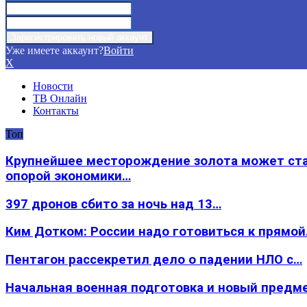
Уже имеете аккаунт?
Войти
X
Новости
ТВ Онлайн
Контакты
Топ
Крупнейшее месторождение золота может ст
опорой экономики…
397 дронов сбито за ночь над 13…
Ким Дотком: России надо готовиться к прямо
Пентагон рассекретил дело о падении НЛО с…
Начальная военная подготовка и новый предм