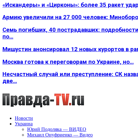
«Искандеры» и «Цирконы»: более 35 ракет уда
Армию увеличили на 27 000 человек: Минобор
Семь погибших, 40 пострадавших: подробности
по…
Мишустин анонсировал 12 новых курортов в р
Москва готова к переговорам по Украине, но…
Несчастный случай или преступление: СК назв
две…
Новости
Украина
Юрий Подоляка — ВИДЕО
Михаил Онуфриенко — Видео