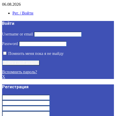
06.08.2026
Рег. / Войти
Войти
Username or email
Password
Помнить меня пока я не выйду
Вспомнить пароль?
X
Регистрация