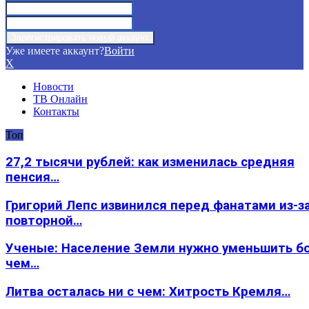
Уже имеете аккаунт?
Войти
X
Новости
ТВ Онлайн
Контакты
Топ
27,2 тысячи рублей: как изменилась средняя
пенсия…
Григорий Лепс извинился перед фанатами из-з
повторной…
Ученые: Население Земли нужно уменьшить б
чем…
Литва осталась ни с чем: Хитрость Кремля…