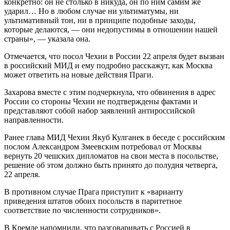
конкретно: он не столько в никуда, он по ним самим же
ударил… Но в любом случае ни ультиматумы, ни
ультимативный тон, ни в принципе подобные заходы,
которые делаются, — они недопустимы в отношении нашей
страны», — указала она.
Отмечается, что посол Чехии в России 22 апреля будет вызван
в российский МИД и ему подробно расскажут, как Москва
может ответить на новые действия Праги.
Захарова вместе с этим подчеркнула, что обвинения в адрес
России со стороны Чехии не подтверждены фактами и
представляют собой набор заявлений антироссийской
направленности.
Ранее глава МИД Чехии Якуб Кулганек в беседе с российским
послом Александром Змеевским потребовал от Москвы
вернуть 20 чешских дипломатов на свои места в посольстве,
решение об этом должно быть принято до полудня четверга,
22 апреля.
В противном случае Прага приступит к «варианту
приведения штатов обоих посольств в паритетное
соответствие по численности сотрудников».
В Кремле напомнили, что разговаривать с Россией в