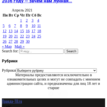
2036 году — зачем нам лунная...
Апрель 2021
Пн
Вт
Ср
Чт
Пт
Сб
Вс
1
2
3
4
5
6
7
8
9
10
11
12
13
14
15
16
17
18
19
20
21
22
23
24
25
26
27
28
29
30
« Мар
Май »
Search for:
Search
Рубрики
Рубрики
Материалы предоставляются исключительно в
ознакомительных целях и могут не совпадать с мнением
администрации сайта, и предназначены для лиц 18 лет и
старше
Правда-ТВ.ru
О нас