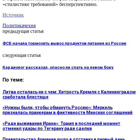
«стилистике требований» бесперспективно.
Источник
Политика
чехия
предыдущая статья
ФСБ начала тормозить вывоз продуктов питания из России
следующая статья
Кардиолог рассказал, опасно ли спать на левом боку
По теме:
Литва осталась ни с чем: Хитрость Кремля с Калининградом
сработала блестяще
«Нужны были, чтобы обмануть Россию»: Меркель
призналась пранкерам в фиктивности Минских соглашений
«Ради выживания Ирана»: Трамп в последний момент
отменил удары по Тегерану ради сделки
Правительство Армении ушло в отставку в первый день