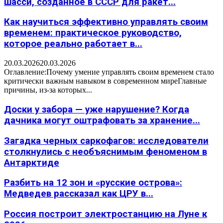
шасси, созданное в СССР для ракет...
Как научиться эффективно управлять своим
временем: практическое руководство,
которое реально работает в...
20.03.2026
20.03.2026
Оглавление:Почему умение управлять своим временем стало
критически важным навыком в современном миреГлавные
причины, из-за которых...
Доски у забора — уже нарушение? Когда
дачника могут оштрафовать за хранение...
Загадка черных саркофагов: исследователи
столкнулись с необъяснимым феноменом в
Антарктиде
Разбить на 12 зон и «русские острова»:
Медведев рассказал как ЦРУ в...
Россия построит электростанцию на Луне к