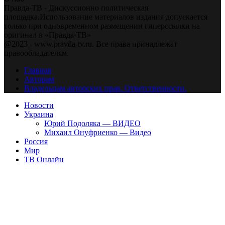
Правда-ТВ - Дискуссионно политическая
площадка.Использование материалов издания допускается
только при одновременном размещении гиперссылки на
оригинал в «Правда-ТВ»
@2023 - www.pravda-tv.ru. Все права принадлежат
правообладателям.
Главная
Авторам
Владельцам авторских прав. Ответственности.
Новости
Украина
Юрий Подоляка — ВИДЕО
Михаил Онуфриенко — Видео
Россия
Мир
ТВ Онлайн