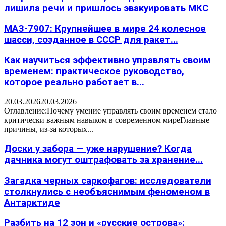
лишила речи и пришлось эвакуировать МКС
МАЗ-7907: Крупнейшее в мире 24 колесное
шасси, созданное в СССР для ракет...
Как научиться эффективно управлять своим
временем: практическое руководство,
которое реально работает в...
20.03.2026
20.03.2026
Оглавление:Почему умение управлять своим временем стало
критически важным навыком в современном миреГлавные
причины, из-за которых...
Доски у забора — уже нарушение? Когда
дачника могут оштрафовать за хранение...
Загадка черных саркофагов: исследователи
столкнулись с необъяснимым феноменом в
Антарктиде
Разбить на 12 зон и «русские острова»: