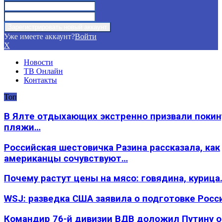
Уже имеете аккаунт?
Войти
X
Новости
ТВ Онлайн
Контакты
Топ
В Ялте отдыхающих экстренно призвали покин
пляжи…
Российская шестовичка Разина рассказала, как
американцы сочувствуют…
Почему растут цены на мясо: говядина, курица
WSJ: разведка США заявила о подготовке Росс
Командир 76-й дивизии ВДВ доложил Путину 