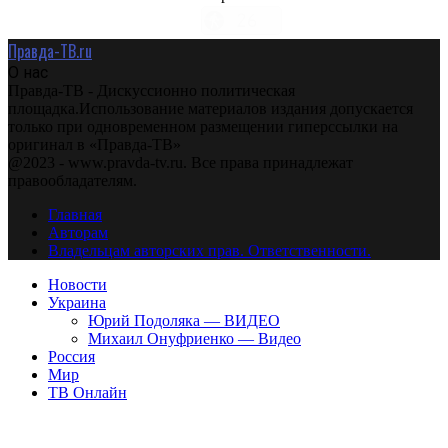
Правда-ТВ.ru
О нас
Правда-ТВ - Дискуссионно политическая
площадка.Использование материалов издания допускается
только при одновременном размещении гиперссылки на
оригинал в «Правда-ТВ»
@2023 - www.pravda-tv.ru. Все права принадлежат
правообладателям.
Главная
Авторам
Владельцам авторских прав. Ответственности.
Новости
Украина
Юрий Подоляка — ВИДЕО
Михаил Онуфриенко — Видео
Россия
Мир
ТВ Онлайн