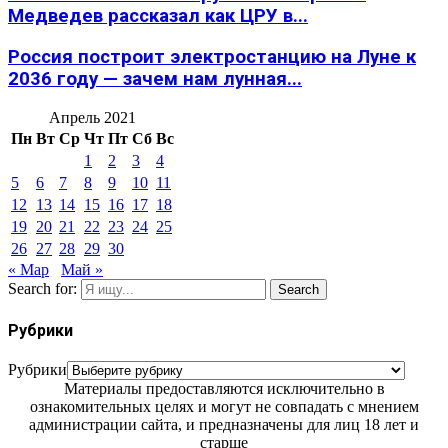
Медведев рассказал как ЦРУ в...
Россия построит электростанцию на Луне к
2036 году — зачем нам лунная...
Апрель 2021
Пн
Вт
Ср
Чт
Пт
Сб
Вс
1
2
3
4
5
6
7
8
9
10
11
12
13
14
15
16
17
18
19
20
21
22
23
24
25
26
27
28
29
30
« Мар
Май »
Search for:
Search
Рубрики
Рубрики
Материалы предоставляются исключительно в
ознакомительных целях и могут не совпадать с мнением
администрации сайта, и предназначены для лиц 18 лет и
старше