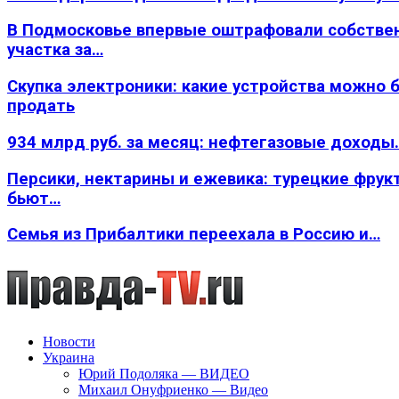
В Подмосковье впервые оштрафовали собстве
участка за…
Скупка электроники: какие устройства можно 
продать
934 млрд руб. за месяц: нефтегазовые доходы
Персики, нектарины и ежевика: турецкие фрук
бьют…
Семья из Прибалтики переехала в Россию и…
Новости
Украина
Юрий Подоляка — ВИДЕО
Михаил Онуфриенко — Видео