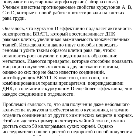
получают из кустарника ятрофа куркас (Jatropha curcas).
Ученым известны противораковые свойства куркузонов A, B,
C и D, которые в новой работе протестировали на клетках
рака груди.
Оказалось, что куркузон D эффективно подавляет активность
онкопротеина BRAT1, который восстанавливает ДНК
раковых клеток, увеличивая выживаемость злокачественных
тканей. Исследователи давно ищут способы повредить
геномы и убить таким образом клетки рака так, чтобы
остановить рост опухоли и предотвратить образование
метастазов. Имеются препараты, которые способны подавлять
миграцию опухолевых клеток в другие ткани и органы,
однако до сих пор не было известно соединений,
ингибирующих BRAT1. Кроме того, показано, что
комбинированная терапия препаратами, повреждающими
ДНК, в сочетании с куркузоном D еще более эффективна, чем
каждое соединение в отдельности.
Проблемой являлось то, что для получения даже небольшого
количества куркузона требуется много кустарника, и трудно
отделить соединения от других химических веществ в корнях.
Чтобы выделить примерно четверть чайной ложки, нужно
достать около 50 килограммов сухих корней. Однако
исследователи нашли простой и недорогой способ получения