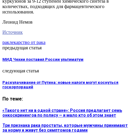
куркузонов за 9-12 ступеней химического синтеза в
количествах, подходящих для фармацевтического
использования.
Леонид Немов
Источник
рак
лекарство от рака
предыдущая статья
МИД Чехии поставил России ультиматум
следующая статья
Раскулачивание от Путина: новые налоги могут коснуться
госкорпораций
По теме:
«Такого нет ни в одной стране»: Россия предлагает семь
онкоскринингов по полису — и мало кто об этом знает
Три признака рака простаты, которые мужчины принимают
за норму и живут без симптомов годами