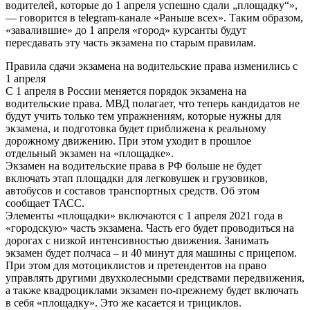
водителей, которые до 1 апреля успешно сдали „площадку“»,
— говорится в telegram-канале «Раньше всех». Таким образом,
«завалившие» до 1 апреля «город» курсанты будут
пересдавать эту часть экзамена по старым правилам.
Правила сдачи экзамена на водительские права изменились с
1 апреля
С 1 апреля в России меняется порядок экзамена на
водительские права. МВД полагает, что теперь кандидатов не
будут учить только тем упражнениям, которые нужны для
экзамена, и подготовка будет приближена к реальному
дорожному движению. При этом уходит в прошлое
отдельный экзамен на «площадке».
Экзамен на водительские права в РФ больше не будет
включать этап площадки для легковушек и грузовиков,
автобусов и составов транспортных средств. Об этом
сообщает ТАСС.
Элементы «площадки» включаются с 1 апреля 2021 года в
«городскую» часть экзамена. Часть его будет проводиться на
дорогах с низкой интенсивностью движения. Занимать
экзамен будет полчаса – и 40 минут для машины с прицепом.
При этом для мотоциклистов и претендентов на право
управлять другими двухколесными средствами передвижения,
а также квадроциклами экзамен по-прежнему будет включать
в себя «площадку». Это же касается и трициклов.