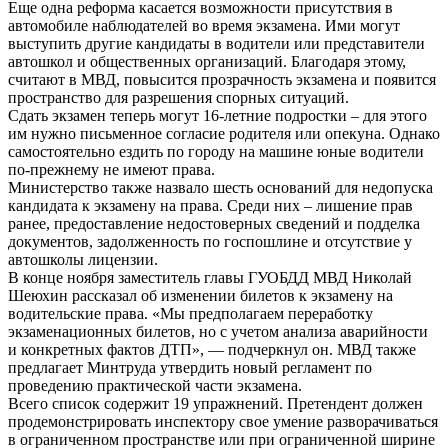
Еще одна реформа касается возможности присутствия в
автомобиле наблюдателей во время экзамена. Ими могут
выступить другие кандидаты в водители или представители
автошкол и общественных организаций. Благодаря этому,
считают в МВД, повысится прозрачность экзамена и появится
пространство для разрешения спорных ситуаций.
Сдать экзамен теперь могут 16-летние подростки – для этого
им нужно письменное согласие родителя или опекуна. Однако
самостоятельно ездить по городу на машине юные водители
по-прежнему не имеют права.
Министерство также назвало шесть оснований для недопуска
кандидата к экзамену на права. Среди них – лишение прав
ранее, предоставление недостоверных сведений и подделка
документов, задолженность по госпошлине и отсутствие у
автошколы лицензии.
В конце ноября заместитель главы ГУОБДД МВД Николай
Шеюхин рассказал об изменении билетов к экзамену на
водительские права. «Мы предполагаем переработку
экзаменационных билетов, но с учетом анализа аварийности
и конкретных фактов ДТП», — подчеркнул он. МВД также
предлагает Минтруда утвердить новый регламент по
проведению практической части экзамена.
Всего список содержит 19 упражнений. Претендент должен
продемонстрировать инспектору свое умение разворачиваться
в ограниченном пространстве или при ограниченной ширине