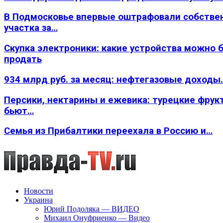
В Подмосковье впервые оштрафовали собстве
участка за…
Скупка электроники: какие устройства можно 
продать
934 млрд руб. за месяц: нефтегазовые доходы
Персики, нектарины и ежевика: турецкие фрук
бьют…
Семья из Прибалтики переехала в Россию и…
Новости
Украина
Юрий Подоляка — ВИДЕО
Михаил Онуфриенко — Видео