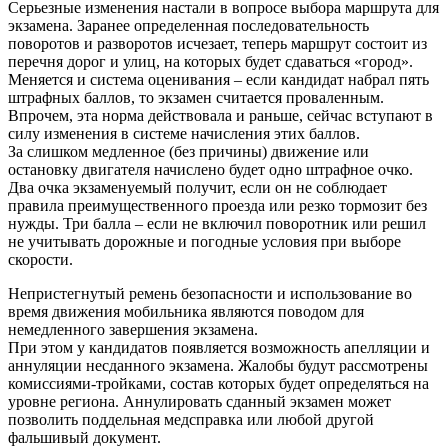
Серьезные изменения настали в вопросе выбора маршрута для
экзамена. Заранее определенная последовательность
поворотов и разворотов исчезает, теперь маршрут состоит из
перечня дорог и улиц, на которых будет сдаваться «город».
Меняется и система оценивания – если кандидат набрал пять
штрафных баллов, то экзамен считается проваленным.
Впрочем, эта норма действовала и раньше, сейчас вступают в
силу изменения в системе начисления этих баллов.
За слишком медленное (без причины) движение или
остановку двигателя начислено будет одно штрафное очко.
Два очка экзаменуемый получит, если он не соблюдает
правила преимущественного проезда или резко тормозит без
нужды. Три балла – если не включил поворотник или решил
не учитывать дорожные и погодные условия при выборе
скорости.
Непристегнутый ремень безопасности и использование во
время движения мобильника являются поводом для
немедленного завершения экзамена.
При этом у кандидатов появляется возможность апелляции и
аннуляции несданного экзамена. Жалобы будут рассмотрены
комиссиями-тройками, состав которых будет определяться на
уровне региона. Аннулировать сданный экзамен может
позволить поддельная медсправка или любой другой
фальшивый документ.