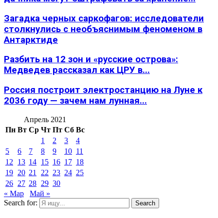
Загадка черных саркофагов: исследователи
столкнулись с необъяснимым феноменом в
Антарктиде
Разбить на 12 зон и «русские острова»:
Медведев рассказал как ЦРУ в...
Россия построит электростанцию на Луне к
2036 году — зачем нам лунная...
Апрель 2021
Пн
Вт
Ср
Чт
Пт
Сб
Вс
1
2
3
4
5
6
7
8
9
10
11
12
13
14
15
16
17
18
19
20
21
22
23
24
25
26
27
28
29
30
« Мар
Май »
Search for:
Search