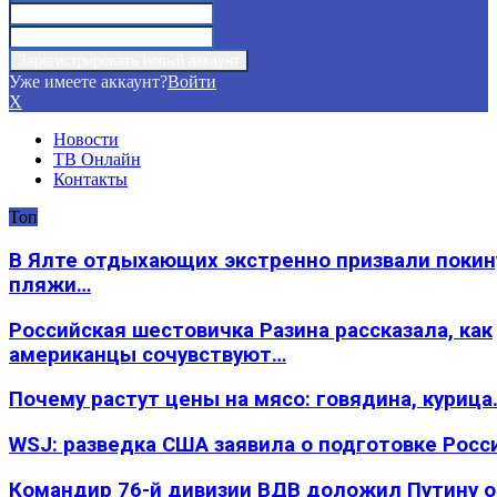
Уже имеете аккаунт?
Войти
X
Новости
ТВ Онлайн
Контакты
Топ
В Ялте отдыхающих экстренно призвали покин
пляжи…
Российская шестовичка Разина рассказала, как
американцы сочувствуют…
Почему растут цены на мясо: говядина, курица
WSJ: разведка США заявила о подготовке Росс
Командир 76-й дивизии ВДВ доложил Путину 