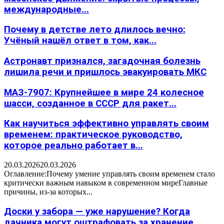
международные...
Почему в детстве лето длилось вечно:
Учёный нашёл ответ в том, как...
Астронавт признался, загадочная болезнь
лишила речи и пришлось эвакуировать МКС
МАЗ-7907: Крупнейшее в мире 24 колесное
шасси, созданное в СССР для ракет...
Как научиться эффективно управлять своим
временем: практическое руководство,
которое реально работает в...
20.03.2026
20.03.2026
Оглавление:Почему умение управлять своим временем стало
критически важным навыком в современном миреГлавные
причины, из-за которых...
Доски у забора — уже нарушение? Когда
дачника могут оштрафовать за хранение...