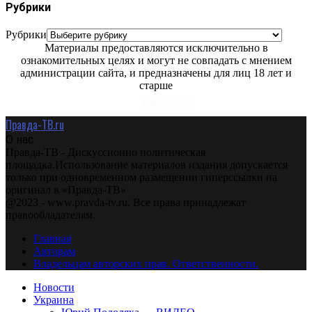
Рубрики
Рубрики
Материалы предоставляются исключительно в
ознакомительных целях и могут не совпадать с мнением
администрации сайта, и предназначены для лиц 18 лет и
старше
Правда-ТВ.ru
О нас
Правда-ТВ - Дискуссионно политическая
площадка.Использование материалов издания допускается
только при одновременном размещении гиперссылки на
оригинал в «Правда-ТВ»
@2023 - www.pravda-tv.ru. Все права принадлежат
правообладателям.
Главная
Авторам
Владельцам авторских прав. Ответственности.
Новости
Украина