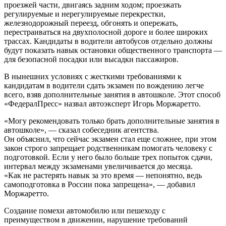
проезжей части, двигаясь задним ходом; проезжать
регулируемые и нерегулируемые перекрестки,
железнодорожный переезд, обгонять и опережать,
перестраиваться на двухполосной дороге и более широких
трассах. Кандидаты в водители автобусов отдельно должны
будут показать навык остановки общественного транспорта —
для безопасной посадки или высадки пассажиров.
В нынешних условиях с жесткими требованиями к
кандидатам в водители сдать экзамен по вождению легче
всего, взяв дополнительные занятия в автошколе. Этот способ
«ФедералПресс» назвал автоэксперт Игорь Моржаретто.
«Могу рекомендовать только брать дополнительные занятия в
автошколе», — сказал собеседник агентства.
Он объяснил, что сейчас экзамен стал еще сложнее, при этом
закон строго запрещает родственникам помогать человеку с
подготовкой. Если у него было больше трех попыток сдачи,
интервал между экзаменами увеличивается до месяца.
«Как не растерять навык за это время — непонятно, ведь
самоподготовка в России пока запрещена», — добавил
Моржаретто.
Создание помехи автомобилю или пешеходу с
преимуществом в движении, нарушение требований