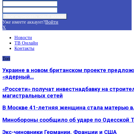
Уже имеете аккаунт?
Войти
X
Новости
ТВ Онлайн
Контакты
Топ
Украине в новом британском проекте предлож
«ядерный…
«Россети» получат инвестнадбавку на строите
магистральных сетей
В Москве 41-летняя женщина стала матерью в
Минобороны сообщило об ударе по Одесской 
Экс-чиновники Германии, Франции и США