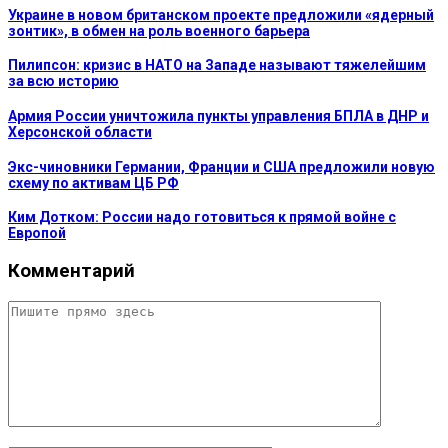
Украине в новом британском проекте предложили «ядерный
зонтик», в обмен на роль военного барьера
Пилипсон: кризис в НАТО на Западе называют тяжелейшим
за всю историю
Армия России уничтожила пункты управления БПЛА в ДНР и
Херсонской области
Экс-чиновники Германии, Франции и США предложили новую
схему по активам ЦБ РФ
Ким Дотком: России надо готовиться к прямой войне с
Европой
Комментарий