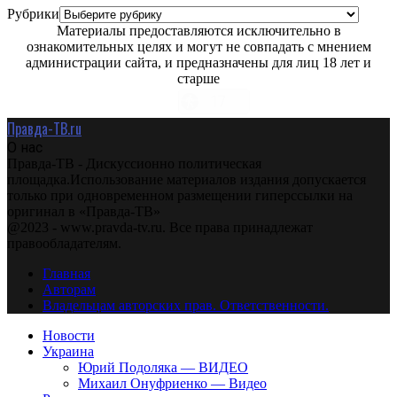
Рубрики
Материалы предоставляются исключительно в
ознакомительных целях и могут не совпадать с мнением
администрации сайта, и предназначены для лиц 18 лет и
старше
Правда-ТВ.ru
О нас
Правда-ТВ - Дискуссионно политическая
площадка.Использование материалов издания допускается
только при одновременном размещении гиперссылки на
оригинал в «Правда-ТВ»
@2023 - www.pravda-tv.ru. Все права принадлежат
правообладателям.
Главная
Авторам
Владельцам авторских прав. Ответственности.
Новости
Украина
Юрий Подоляка — ВИДЕО
Михаил Онуфриенко — Видео