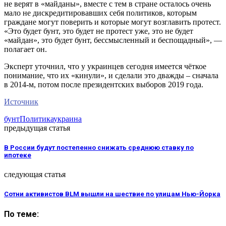
не верят в «майданы», вместе с тем в стране осталось очень
мало не дискредитировавших себя политиков, которым
граждане могут поверить и которые могут возглавить протест.
«Это будет бунт, это будет не протест уже, это не будет
«майдан», это будет бунт, бессмысленный и беспощадный», —
полагает он.
Эксперт уточнил, что у украинцев сегодня имеется чёткое
понимание, что их «кинули», и сделали это дважды – сначала
в 2014-м, потом после президентских выборов 2019 года.
Источник
бунт
Политика
украина
предыдущая статья
В России будут постепенно снижать среднюю ставку по
ипотеке
следующая статья
Сотни активистов BLM вышли на шествие по улицам Нью-Йорка
По теме: