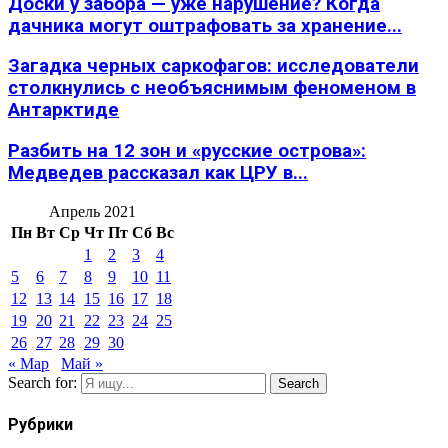
Доски у забора — уже нарушение? Когда
дачника могут оштрафовать за хранение...
Загадка черных саркофагов: исследователи
столкнулись с необъяснимым феноменом в
Антарктиде
Разбить на 12 зон и «русские острова»:
Медведев рассказал как ЦРУ в...
Апрель 2021
Пн
Вт
Ср
Чт
Пт
Сб
Вс
1
2
3
4
5
6
7
8
9
10
11
12
13
14
15
16
17
18
19
20
21
22
23
24
25
26
27
28
29
30
« Мар
Май »
Search for:
Search
Рубрики