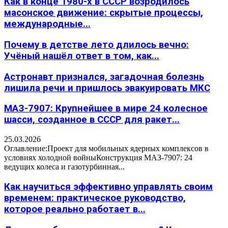
Как в конце 1980-х в СССР возродилось
масонское движение: скрытые процессы,
международные...
Почему в детстве лето длилось вечно:
Учёный нашёл ответ в том, как...
Астронавт признался, загадочная болезнь
лишила речи и пришлось эвакуировать МКС
МАЗ-7907: Крупнейшее в мире 24 колесное
шасси, созданное в СССР для ракет...
25.03.2026
Оглавление:Проект для мобильных ядерных комплексов в
условиях холодной войныКонструкция МАЗ-7907: 24
ведущих колеса и газотурбинная...
Как научиться эффективно управлять своим
временем: практическое руководство,
которое реально работает в...