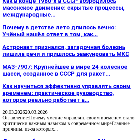
Как в конце 1980-х в СССР возродилось
масонское движение: скрытые процессы,
международные...
Почему в детстве лето длилось вечно:
Учёный нашёл ответ в том, как...
Астронавт признался, загадочная болезнь
лишила речи и пришлось эвакуировать МКС
МАЗ-7907: Крупнейшее в мире 24 колесное
шасси, созданное в СССР для ракет...
Как научиться эффективно управлять своим
временем: практическое руководство,
которое реально работает в...
20.03.2026
20.03.2026
Оглавление:Почему умение управлять своим временем стало
критически важным навыком в современном миреГлавные
причины, из-за которых...