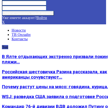
Уже имеете аккаунт?
Войти
X
Новости
ТВ Онлайн
Контакты
Топ
В Ялте отдыхающих экстренно призвали покин
пляжи…
Российская шестовичка Разина рассказала, как
американцы сочувствуют…
Почему растут цены на мясо: говядина, курица
WSJ: разведка США заявила о подготовке Росс
Командир 76-й дивизии ВДВ доложил Путину 