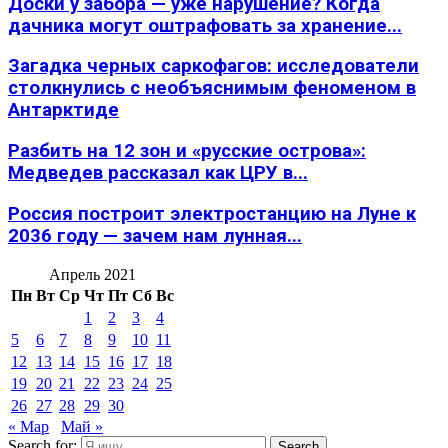
Доски у забора — уже нарушение? Когда
дачника могут оштрафовать за хранение...
Загадка черных саркофагов: исследователи
столкнулись с необъяснимым феноменом в
Антарктиде
Разбить на 12 зон и «русские острова»:
Медведев рассказал как ЦРУ в...
Россия построит электростанцию на Луне к
2036 году — зачем нам лунная...
Апрель 2021
Пн
Вт
Ср
Чт
Пт
Сб
Вс
1
2
3
4
5
6
7
8
9
10
11
12
13
14
15
16
17
18
19
20
21
22
23
24
25
26
27
28
29
30
« Мар
Май »
Search for:
Search