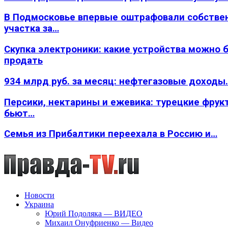
В Подмосковье впервые оштрафовали собстве
участка за…
Скупка электроники: какие устройства можно 
продать
934 млрд руб. за месяц: нефтегазовые доходы
Персики, нектарины и ежевика: турецкие фрук
бьют…
Семья из Прибалтики переехала в Россию и…
Новости
Украина
Юрий Подоляка — ВИДЕО
Михаил Онуфриенко — Видео