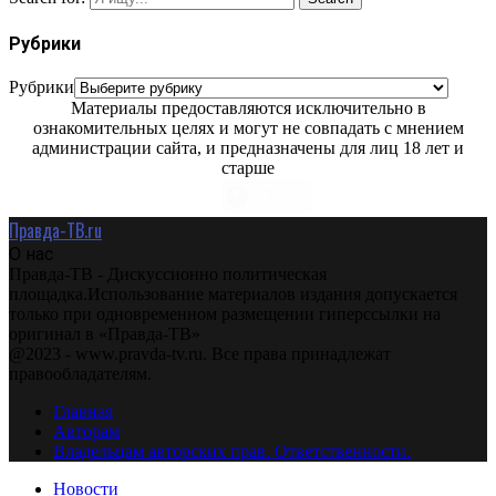
Рубрики
Рубрики
Материалы предоставляются исключительно в
ознакомительных целях и могут не совпадать с мнением
администрации сайта, и предназначены для лиц 18 лет и
старше
Правда-ТВ.ru
О нас
Правда-ТВ - Дискуссионно политическая
площадка.Использование материалов издания допускается
только при одновременном размещении гиперссылки на
оригинал в «Правда-ТВ»
@2023 - www.pravda-tv.ru. Все права принадлежат
правообладателям.
Главная
Авторам
Владельцам авторских прав. Ответственности.
Новости