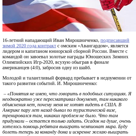
16-летний нападающий Иван Мирошниченко,
подписавший
зимой 2020 года контракт
с омским «Авангардом», является
лидером и капитаном юниорской сборной России. Вместе с
командой он завоевал золотые награды Юношеских Зимних
Олимпийских Игр-2020, всухую обыграв в финале
американцев (4:0), забросив одну из шайб.
Молодой и талантливый форвард пребывает в недоумении от
такого развития событий. И. Мирошниченко:
– «Понятия не имею, что говорить в подобных ситуациях. Я
неоднократно уже пересматривал документ, там никакого
объяснения нет, почему меня не хотят видеть в США. В
Америке пару лет назад бывал по туристической визе,
тренировался там, никаких проблем не было. Что там
придумали – остается только гадать. Осадок на душе, очень
хотелось помощь ребятам выиграть чемпионат мира. Буду
болеть теперь за команду дома и искренне желаю выиграть