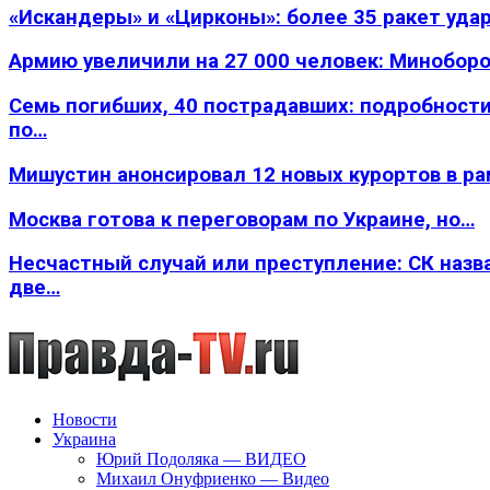
«Искандеры» и «Цирконы»: более 35 ракет уда
Армию увеличили на 27 000 человек: Минобор
Семь погибших, 40 пострадавших: подробности
по…
Мишустин анонсировал 12 новых курортов в р
Москва готова к переговорам по Украине, но…
Несчастный случай или преступление: СК назв
две…
Новости
Украина
Юрий Подоляка — ВИДЕО
Михаил Онуфриенко — Видео