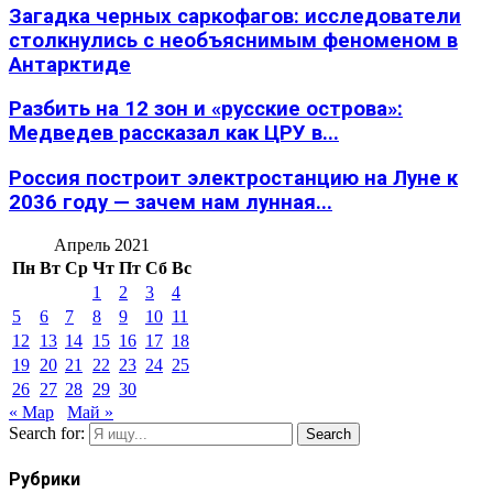
Загадка черных саркофагов: исследователи
столкнулись с необъяснимым феноменом в
Антарктиде
Разбить на 12 зон и «русские острова»:
Медведев рассказал как ЦРУ в...
Россия построит электростанцию на Луне к
2036 году — зачем нам лунная...
Апрель 2021
Пн
Вт
Ср
Чт
Пт
Сб
Вс
1
2
3
4
5
6
7
8
9
10
11
12
13
14
15
16
17
18
19
20
21
22
23
24
25
26
27
28
29
30
« Мар
Май »
Search for:
Search
Рубрики