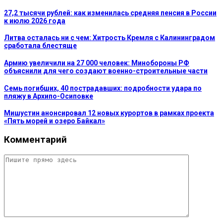
27,2 тысячи рублей: как изменилась средняя пенсия в России
к июлю 2026 года
Литва осталась ни с чем: Хитрость Кремля с Калининградом
сработала блестяще
Армию увеличили на 27 000 человек: Минобороны РФ
объяснили для чего создают военно-строительные части
Семь погибших, 40 пострадавших: подробности удара по
пляжу в Архипо-Осиповке
Мишустин анонсировал 12 новых курортов в рамках проекта
«Пять морей и озеро Байкал»
Комментарий