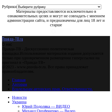
Рубрики
Материалы предоставляются исключительно в
ознакомительных целях и могут не совпадать с мнением
администрации сайта, и предназначены для лиц 18 лет и
старше
Правда-ТВ.ru
О нас
Правда-ТВ - Дискуссионно политическая
площадка.Использование материалов издания допускается
только при одновременном размещении гиперссылки на
оригинал в «Правда-ТВ»
@2023 - www.pravda-tv.ru. Все права принадлежат
правообладателям.
Главная
Авторам
Владельцам авторских прав. Ответственности.
Новости
Украина
Юрий Подоляка — ВИДЕО
Михаил Онуфриенко — Видео