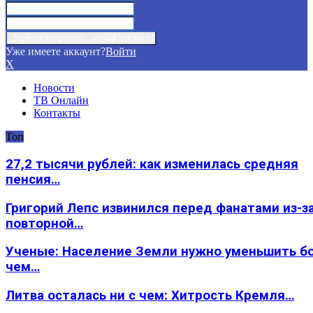
Уже имеете аккаунт?
Войти
X
Новости
ТВ Онлайн
Контакты
Топ
27,2 тысячи рублей: как изменилась средняя
пенсия…
Григорий Лепс извинился перед фанатами из-з
повторной…
Ученые: Население Земли нужно уменьшить б
чем…
Литва осталась ни с чем: Хитрость Кремля…