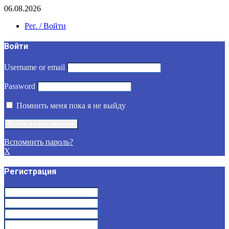
06.08.2026
Рег. / Войти
Войти
Username or email
Password
Помнить меня пока я не выйду
Вспомнить пароль?
X
Регистрация