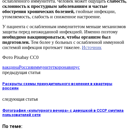
ослабленного иммунитета. Человек может ощущать
слабость,
склонность к простудным заболеваниям и частые
обострения хронических болезней,
гнойные инфекции,
утомляемость, слабость и сниженное настроение.
У пациента с ослабленным иммунитетом меньше механизмов
защиты перед неожиданной инфекцией. Именно поэтому
необходимо вакцинироваться, чтобы организм был
подготовлен.
Тем более у больных с ослабленной иммунной
системой инфекция протекает тяжелее.
Источник
Фото Pixabay CC0
вакцина
Россия
иммунитет
коронавирус
предыдущая статья
Раскрыты схемы принудительного вселения в квартиры
россиян
следующая статья
Фотография «культурного вечера» с девушкой в СССР смутила
пользователей сети
По теме: