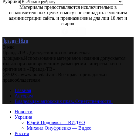
Рубрики
Материалы предоставляются исключительно в
ознакомительных целях и могут не совпадать с мнением
администрации сайта, и предназначены для лиц 18 лет и
старше
Правда-ТВ.ru
О нас
Правда-ТВ - Дискуссионно политическая
площадка.Использование материалов издания допускается
только при одновременном размещении гиперссылки на
оригинал в «Правда-ТВ»
@2023 - www.pravda-tv.ru. Все права принадлежат
правообладателям.
Главная
Авторам
Владельцам авторских прав. Ответственности.
Новости
Украина
Юрий Подоляка — ВИДЕО
Михаил Онуфриенко — Видео
Россия