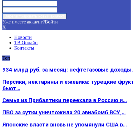
Уже имеете аккаунт?
Войти
X
Новости
ТВ Онлайн
Контакты
Топ
934 млрд руб. за месяц: нефтегазовые доходы
Персики, нектарины и ежевика: турецкие фрук
бьют…
Семья из Прибалтики переехала в Россию и…
ПВО за сутки уничтожила 20 авиабомб ВСУ,…
Японские власти вновь не упомянули США в…