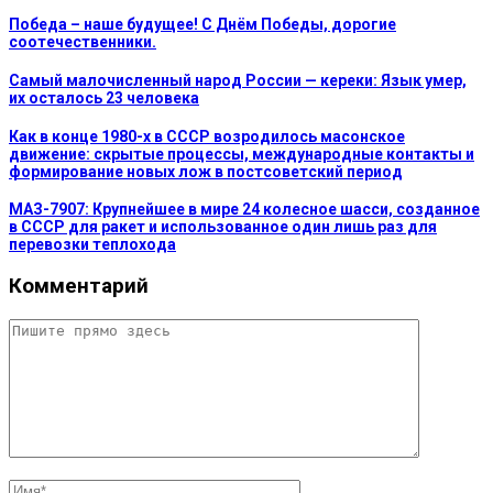
Победа – наше будущее! С Днём Победы, дорогие
соотечественники.
Самый малочисленный народ России — кереки: Язык умер,
их осталось 23 человека
Как в конце 1980-х в СССР возродилось масонское
движение: скрытые процессы, международные контакты и
формирование новых лож в постсоветский период
МАЗ-7907: Крупнейшее в мире 24 колесное шасси, созданное
в СССР для ракет и использованное один лишь раз для
перевозки теплохода
Комментарий