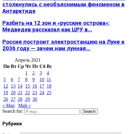
столкнулись с необъяснимым феноменом в
Антарктиде
Разбить на 12 зон и «русские острова»:
Медведев рассказал как ЦРУ в...
Россия построит электростанцию на Луне к
2036 году — зачем нам лунная...
Апрель 2021
Пн
Вт
Ср
Чт
Пт
Сб
Вс
1
2
3
4
5
6
7
8
9
10
11
12
13
14
15
16
17
18
19
20
21
22
23
24
25
26
27
28
29
30
« Мар
Май »
Search for:
Search
Рубрики