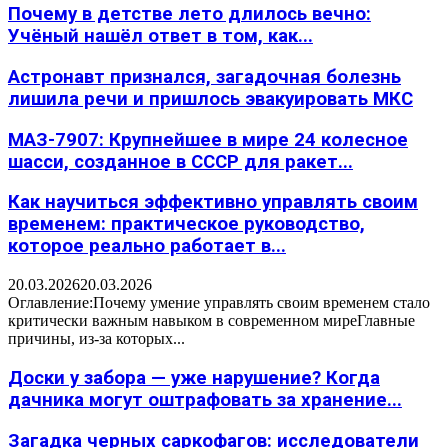
Почему в детстве лето длилось вечно:
Учёный нашёл ответ в том, как...
Астронавт признался, загадочная болезнь
лишила речи и пришлось эвакуировать МКС
МАЗ-7907: Крупнейшее в мире 24 колесное
шасси, созданное в СССР для ракет...
Как научиться эффективно управлять своим
временем: практическое руководство,
которое реально работает в...
20.03.2026
20.03.2026
Оглавление:Почему умение управлять своим временем стало
критически важным навыком в современном миреГлавные
причины, из-за которых...
Доски у забора — уже нарушение? Когда
дачника могут оштрафовать за хранение...
Загадка черных саркофагов: исследователи