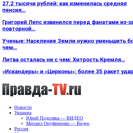
27,2 тысячи рублей: как изменилась средняя
пенсия…
Григорий Лепс извинился перед фанатами из-з
повторной…
Ученые: Население Земли нужно уменьшить б
чем…
Литва осталась ни с чем: Хитрость Кремля…
«Искандеры» и «Цирконы»: более 35 ракет уда
Новости
Украина
Юрий Подоляка — ВИДЕО
Михаил Онуфриенко — Видео
Россия