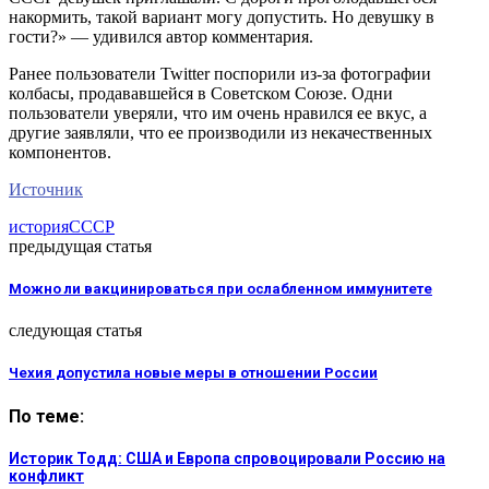
накормить, такой вариант могу допустить. Но девушку в
гости?» — удивился автор комментария.
Ранее пользователи Twitter поспорили из-за фотографии
колбасы, продававшейся в Советском Союзе. Одни
пользователи уверяли, что им очень нравился ее вкус, а
другие заявляли, что ее производили из некачественных
компонентов.
Источник
история
СССР
предыдущая статья
Можно ли вакцинироваться при ослабленном иммунитете
следующая статья
Чехия допустила новые меры в отношении России
По теме:
Историк Тодд: США и Европа спровоцировали Россию на
конфликт