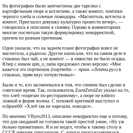
На фотографии были запечатлены две тарелки с
картофельным пюре и котлетами, а также компот, ломтики
черного хлеба и соленые помидоры. «Магнитола, котлеты и
компот. Пригласил девушку культурно провести вечер», —
говорилось в описании к снимку. Однако в комментариях
многие посчитали такую формулировку некорректной,
причем по разным причинам.
Одни указали, что на заднем плане фотографии вовсе не
магнитола, а радиола. Другие написали, что на самом деле в
стаканах был чай, а не компот — в емкостях не было осадка.
Юзер с ником spin_o_rama предложил свою версию: «Мне
кажется это портвешок (портвейн —
прим. «Ленты.ру»
) в
стаканах, прям вкус почувствовал».
Были и те, кто засомневался в том, что снимок был сделан в
советское время. Так, пользователь ZzestZeroiZze указал на то,
что хлеб «порезан по-ресторанному», а пюре не взбито
ложкой в форме волны. С похожей критикой выступил и
eclipsee69: «Хлеб так не нарезали, новодел».
По мнению VByro2013, описание некорректно еще и потому,
что для свиданий не готовили такой простой ужин. «Ну уж
больно примитивно. Я и не видел, чтобы к такому столу в
СССР девушек приглашали. С дороги проголодавшегося