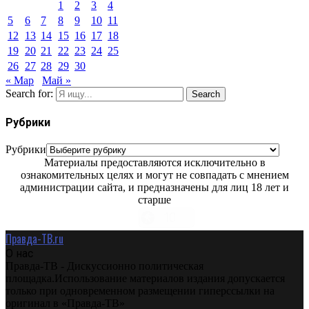
1
2
3
4
5
6
7
8
9
10
11
12
13
14
15
16
17
18
19
20
21
22
23
24
25
26
27
28
29
30
« Мар
Май »
Search for:
Search
Рубрики
Рубрики
Материалы предоставляются исключительно в
ознакомительных целях и могут не совпадать с мнением
администрации сайта, и предназначены для лиц 18 лет и
старше
Правда-ТВ.ru
О нас
Правда-ТВ - Дискуссионно политическая
площадка.Использование материалов издания допускается
только при одновременном размещении гиперссылки на
оригинал в «Правда-ТВ»