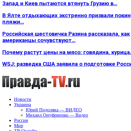
Запад и Киев пытаются втянуть Грузию в…
В Ялте отдыхающих экстренно призвали покин
пляжи…
Российская шестовичка Разина рассказала, как
американцы сочувствуют…
Почему растут цены на мясо: говядина, курица
WSJ: разведка США заявила о подготовке Росс
Новости
Украина
Юрий Подоляка — ВИДЕО
Михаил Онуфриенко — Видео
Россия
Мир
ТВ Онлайн