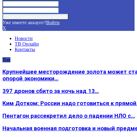
Уже имеете аккаунт?
Войти
X
Новости
ТВ Онлайн
Контакты
Топ
Крупнейшее месторождение золота может ст
опорой экономики…
397 дронов сбито за ночь над 13…
Ким Дотком: России надо готовиться к прямо
Пентагон рассекретил дело о падении НЛО с…
Начальная военная подготовка и новый предм