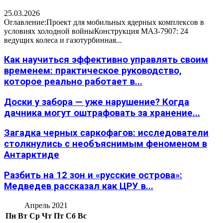
25.03.2026
Оглавление:Проект для мобильных ядерных комплексов в
условиях холодной войныКонструкция МАЗ-7907: 24
ведущих колеса и газотурбинная...
Как научиться эффективно управлять своим
временем: практическое руководство,
которое реально работает в...
Доски у забора — уже нарушение? Когда
дачника могут оштрафовать за хранение...
Загадка черных саркофагов: исследователи
столкнулись с необъяснимым феноменом в
Антарктиде
Разбить на 12 зон и «русские острова»:
Медведев рассказал как ЦРУ в...
Апрель 2021
Пн
Вт
Ср
Чт
Пт
Сб
Вс