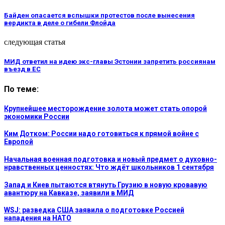
Байден опасается вспышки протестов после вынесения
вердикта в деле о гибели Флойда
следующая статья
МИД ответил на идею экс-главы Эстонии запретить россиянам
въезд в ЕС
По теме:
Крупнейшее месторождение золота может стать опорой
экономики России
Ким Дотком: России надо готовиться к прямой войне с
Европой
Начальная военная подготовка и новый предмет о духовно-
нравственных ценностях: Что ждёт школьников 1 сентября
Запад и Киев пытаются втянуть Грузию в новую кровавую
авантюру на Кавказе, заявили в МИД
WSJ: разведка США заявила о подготовке Россией
нападения на НАТО