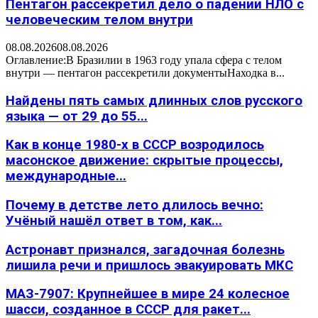
Пентагон рассекретил дело о падении НЛО с
человеческим телом внутри
08.08.2026
08.08.2026
Оглавление:В Бразилии в 1963 году упала сфера с телом
внутри — пентагон рассекретили документыНаходка в...
Найдены пять самых длинных слов русского
языка — от 29 до 55...
Как в конце 1980-х в СССР возродилось
масонское движение: скрытые процессы,
международные...
Почему в детстве лето длилось вечно:
Учёный нашёл ответ в том, как...
Астронавт признался, загадочная болезнь
лишила речи и пришлось эвакуировать МКС
МАЗ-7907: Крупнейшее в мире 24 колесное
шасси, созданное в СССР для ракет...