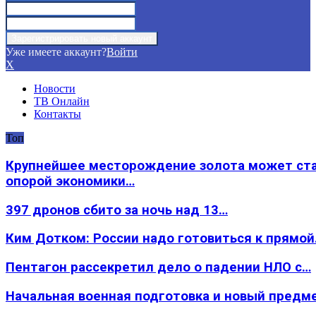
Уже имеете аккаунт?
Войти
X
Новости
ТВ Онлайн
Контакты
Топ
Крупнейшее месторождение золота может ст
опорой экономики…
397 дронов сбито за ночь над 13…
Ким Дотком: России надо готовиться к прямо
Пентагон рассекретил дело о падении НЛО с…
Начальная военная подготовка и новый предм