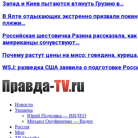
Запад и Киев пытаются втянуть Грузию в…
В Ялте отдыхающих экстренно призвали покин
пляжи…
Российская шестовичка Разина рассказала, как
американцы сочувствуют…
Почему растут цены на мясо: говядина, курица
WSJ: разведка США заявила о подготовке Росс
Новости
Украина
Юрий Подоляка — ВИДЕО
Михаил Онуфриенко — Видео
Россия
Мир
ТВ Онлайн