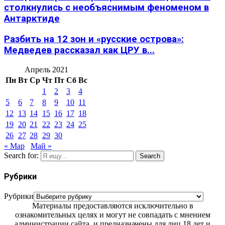
столкнулись с необъяснимым феноменом в
Антарктиде
Разбить на 12 зон и «русские острова»:
Медведев рассказал как ЦРУ в...
Апрель 2021
Пн
Вт
Ср
Чт
Пт
Сб
Вс
1
2
3
4
5
6
7
8
9
10
11
12
13
14
15
16
17
18
19
20
21
22
23
24
25
26
27
28
29
30
« Мар
Май »
Search for:
Search
Рубрики
Рубрики
Материалы предоставляются исключительно в
ознакомительных целях и могут не совпадать с мнением
администрации сайта, и предназначены для лиц 18 лет и