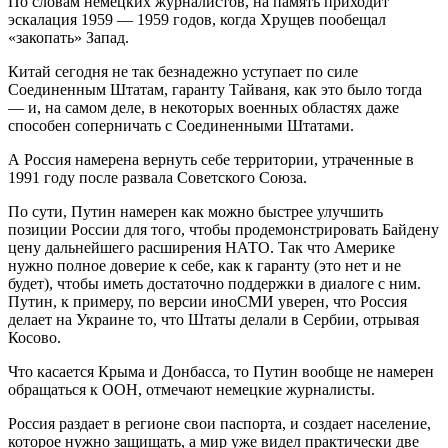
По словам немецких журналистов, на память приходит
эскалация 1959 — 1959 годов, когда Хрущев пообещал
«закопать» Запад.
Китай сегодня не так безнадежно уступает по силе
Соединенным Штатам, гаранту Тайваня, как это было тогда
— и, на самом деле, в некоторых военных областях даже
способен соперничать с Соединенными Штатами.
А Россия намерена вернуть себе территории, утраченные в
1991 году после развала Советского Союза.
По сути, Путин намерен как можно быстрее улучшить
позиции России для того, чтобы продемонстрировать Байдену
цену дальнейшего расширения НАТО. Так что Америке
нужно полное доверие к себе, как к гаранту (это нет и не
будет), чтобы иметь достаточно поддержки в диалоге с ним.
Путин, к примеру, по версии иноСМИ уверен, что Россия
делает на Украине то, что Штаты делали в Сербии, отрывая
Косово.
Что касается Крыма и Донбасса, то Путин вообще не намерен
обращаться к ООН, отмечают немецкие журналисты.
Россия раздает в регионе свои паспорта, и создает население,
которое нужно защищать, а мир уже видел практически две