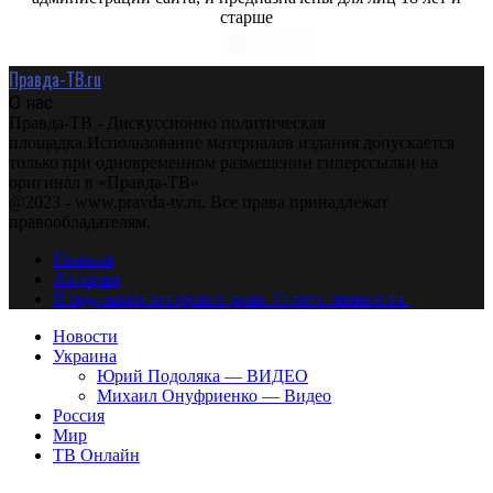
старше
Правда-ТВ.ru
О нас
Правда-ТВ - Дискуссионно политическая
площадка.Использование материалов издания допускается
только при одновременном размещении гиперссылки на
оригинал в «Правда-ТВ»
@2023 - www.pravda-tv.ru. Все права принадлежат
правообладателям.
Главная
Авторам
Владельцам авторских прав. Ответственности.
Новости
Украина
Юрий Подоляка — ВИДЕО
Михаил Онуфриенко — Видео
Россия
Мир
ТВ Онлайн