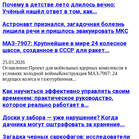
Почему в детстве лето длилось вечно:
Учёный нашёл ответ в том, как...
Астронавт признался, загадочная болезнь
лишила речи и пришлось эвакуировать МКС
МАЗ-7907: Крупнейшее в мире 24 колесное
шасси, созданное в СССР для ракет...
25.03.2026
Оглавление:Проект для мобильных ядерных комплексов в
условиях холодной войныКонструкция МАЗ-7907: 24
ведущих колеса и газотурбинная...
Как научиться эффективно управлять своим
временем: практическое руководство,
которое реально работает в...
Доски у забора — уже нарушение? Когда
дачника могут оштрафовать за хранение...
Загадка черных саркофагов: исследователи