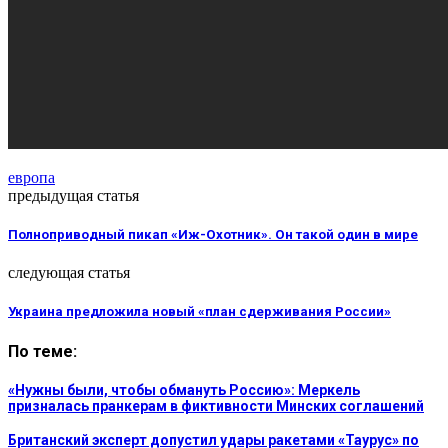
европа
предыдущая статья
Полноприводный пикап «Иж-Охотник». Он такой один в мире
следующая статья
Украина предложила новый «план сдерживания России»
По теме:
«Нужны были, чтобы обмануть Россию»: Меркель
призналась пранкерам в фиктивности Минских соглашений
Британский эксперт допустил удары ракетами «Таурус» по