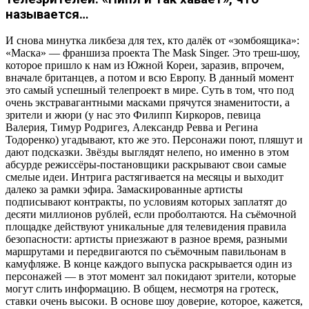
называется…
И снова минутка ликбеза для тех, кто далёк от «зомбоящика»:
«Маска» — франшиза проекта The Mask Singer. Это треш-шоу,
которое пришло к нам из Южной Кореи, заразив, впрочем,
вначале британцев, а потом и всю Европу. В данный момент
это самый успешный телепроект в мире. Суть в том, что под
очень экстравагантными масками прячутся знаменитости, а
зрители и жюри (у нас это Филипп Киркоров, певица
Валерия, Тимур Родригез, Александр Ревва и Регина
Тодоренко) угадывают, кто же это. Персонажи поют, пляшут и
дают подсказки. Звёзды выглядят нелепо, но именно в этом
абсурде режиссёры-постановщики раскрывают свои самые
смелые идеи. Интрига растягивается на месяцы и выходит
далеко за рамки эфира. Замаскированные артисты
подписывают контракты, по условиям которых заплатят до
десяти миллионов рублей, если проболтаются. На съёмочной
площадке действуют уникальные для телевидения правила
безопасности: артисты приезжают в разное время, разными
маршрутами и передвигаются по съёмочным павильонам в
камуфляже. В конце каждого выпуска раскрывается один из
персонажей — в этот момент зал покидают зрители, которые
могут слить информацию. В общем, несмотря на гротеск,
ставки очень высоки. В основе шоу доверие, которое, кажется,