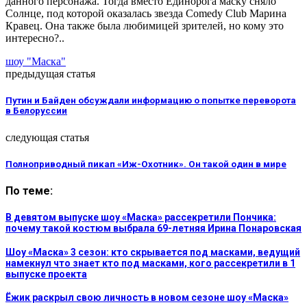
данного персонажа. Тогда вместо Единорога маску сняло
Солнце, под которой оказалась звезда Comedy Club Марина
Кравец. Она также была любимицей зрителей, но кому это
интересно?..
шоу "Маска"
предыдущая статья
Путин и Байден обсуждали информацию о попытке переворота
в Белоруссии
следующая статья
Полноприводный пикап «Иж-Охотник». Он такой один в мире
По теме:
В девятом выпуске шоу «Маска» рассекретили Пончика:
почему такой костюм выбрала 69-летняя Ирина Понаровская
Шоу «Маска» 3 сезон: кто скрывается под масками, ведущий
намекнул что знает кто под масками, кого рассекретили в 1
выпуске проекта
Ёжик раскрыл свою личность в новом сезоне шоу «Маска»