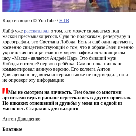
Кадр из видео © YouTube /
НТВ
Лайф уже
рассказывал
о том, кто может скрываться под
маской пресмыкающегося. Судя по подсказкам, репертуару и
хореографии, это Светлана Лобода. Есть и ещё один аргумент,
косвенно свидетельствующий о том, что в образе Змеи именно
украинская певица: главным хореографом-постановщиком
шоу «Маска» является Андрей Царь. Это бывший муж
Лободы и отец её первого ребёнка. Сам он пока никак не
комментировал данную версию. Его коллега Антон
Давыденко в недавнем интервью также не подтвердил, но и
не опроверг эту информацию.
Мы не смотрим на личность. Тем более со многими
артистами ведь и раньше пересекались в других проектах.
Но никаких отношений и дружбы у меня ни с одной из
масок нет. Старались для каждого
Антон Давыденко
Блатные