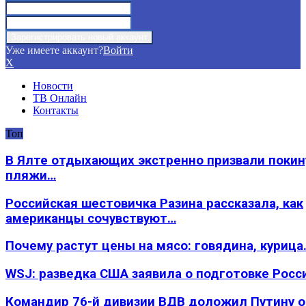
Уже имеете аккаунт?
Войти
X
Новости
ТВ Онлайн
Контакты
Топ
В Ялте отдыхающих экстренно призвали покин
пляжи…
Российская шестовичка Разина рассказала, как
американцы сочувствуют…
Почему растут цены на мясо: говядина, курица
WSJ: разведка США заявила о подготовке Росс
Командир 76-й дивизии ВДВ доложил Путину 