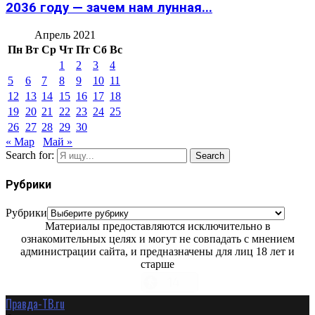
2036 году — зачем нам лунная...
Апрель 2021
Пн
Вт
Ср
Чт
Пт
Сб
Вс
1
2
3
4
5
6
7
8
9
10
11
12
13
14
15
16
17
18
19
20
21
22
23
24
25
26
27
28
29
30
« Мар
Май »
Search for:
Search
Рубрики
Рубрики
Материалы предоставляются исключительно в
ознакомительных целях и могут не совпадать с мнением
администрации сайта, и предназначены для лиц 18 лет и
старше
Правда-ТВ.ru