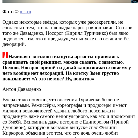
Фото ©
mk.ru
Однако некоторые звёзды, которых уже рассекретили, не
согласны с тем, что на площадке царит равноправие. Со слов
того же Давыденко, Носорог (Кирилл Туриченко) был явно
недоволен тем, что в предыдущем выпуске его оставили без
декораций.
Начиная с восьмого выпуска артисты принялись
сравнивать свой реквизит, можно сказать, с завистью.
Помню, Носорог пришёл и давай капризничать: почему у
него вообще нет декораций. На клетку Змеи грустно
показывает: «А это не мне? Ну, понятно»
Антон Давыденко
Вчера стало понятно, что опасения Туриченко были не
напрасными. Режиссёры, хореографы и продюсеры имеют
миллион возможностей удалить любого персонажа и
продвинуть даже самого непопулярного, как это и происходит
со Змеёй. Вспомнить даже историю с Единорогом (Ириной
Дубцовой), которую в восьмом выпуске спас Филипп
Киркоров, объяснив это тем, что его дочь очень любит