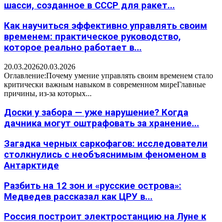
шасси, созданное в СССР для ракет...
Как научиться эффективно управлять своим
временем: практическое руководство,
которое реально работает в...
20.03.2026
20.03.2026
Оглавление:Почему умение управлять своим временем стало
критически важным навыком в современном миреГлавные
причины, из-за которых...
Доски у забора — уже нарушение? Когда
дачника могут оштрафовать за хранение...
Загадка черных саркофагов: исследователи
столкнулись с необъяснимым феноменом в
Антарктиде
Разбить на 12 зон и «русские острова»:
Медведев рассказал как ЦРУ в...
Россия построит электростанцию на Луне к