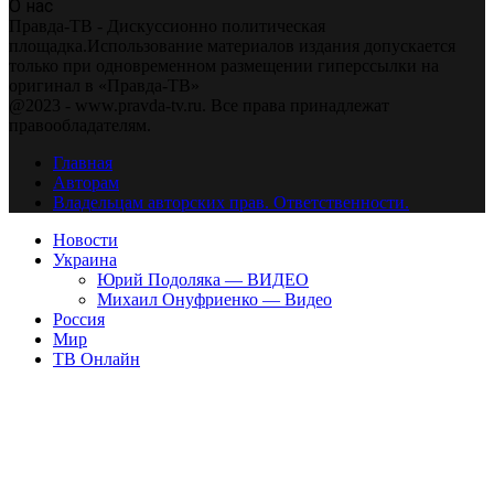
О нас
Правда-ТВ - Дискуссионно политическая
площадка.Использование материалов издания допускается
только при одновременном размещении гиперссылки на
оригинал в «Правда-ТВ»
@2023 - www.pravda-tv.ru. Все права принадлежат
правообладателям.
Главная
Авторам
Владельцам авторских прав. Ответственности.
Новости
Украина
Юрий Подоляка — ВИДЕО
Михаил Онуфриенко — Видео
Россия
Мир
ТВ Онлайн