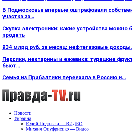
В Подмосковье впервые оштрафовали собстве
участка за…
Скупка электроники: какие устройства можно 
продать
934 млрд руб. за месяц: нефтегазовые доходы
Персики, нектарины и ежевика: турецкие фрук
бьют…
Семья из Прибалтики переехала в Россию и…
Новости
Украина
Юрий Подоляка — ВИДЕО
Михаил Онуфриенко — Видео