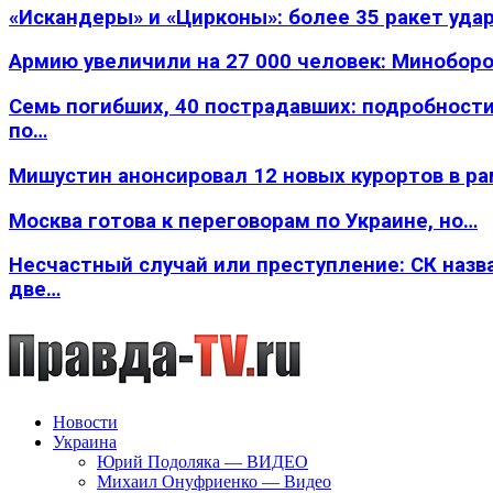
«Искандеры» и «Цирконы»: более 35 ракет уда
Армию увеличили на 27 000 человек: Минобор
Семь погибших, 40 пострадавших: подробности
по…
Мишустин анонсировал 12 новых курортов в р
Москва готова к переговорам по Украине, но…
Несчастный случай или преступление: СК назв
две…
Новости
Украина
Юрий Подоляка — ВИДЕО
Михаил Онуфриенко — Видео