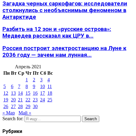
Загадка черных саркофагов: исследователи
столкнулись с необъяснимым феноменом в
Антарктиде
Разбить на 12 зон и «русские острова»:
Медведев рассказал как ЦРУ в...
Россия построит электростанцию на Луне к
2036 году — зачем нам лунная...
Апрель 2021
Пн
Вт
Ср
Чт
Пт
Сб
Вс
1
2
3
4
5
6
7
8
9
10
11
12
13
14
15
16
17
18
19
20
21
22
23
24
25
26
27
28
29
30
« Мар
Май »
Search for:
Search
Рубрики