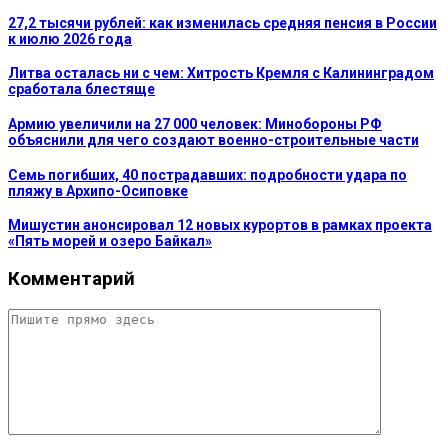
27,2 тысячи рублей: как изменилась средняя пенсия в России
к июлю 2026 года
Литва осталась ни с чем: Хитрость Кремля с Калининградом
сработала блестяще
Армию увеличили на 27 000 человек: Минобороны РФ
объяснили для чего создают военно-строительные части
Семь погибших, 40 пострадавших: подробности удара по
пляжу в Архипо-Осиповке
Мишустин анонсировал 12 новых курортов в рамках проекта
«Пять морей и озеро Байкал»
Комментарий