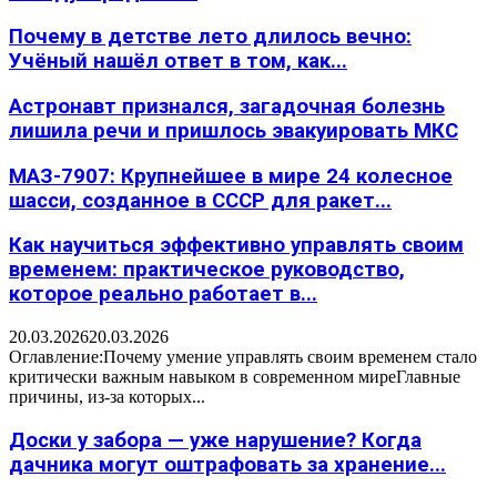
Почему в детстве лето длилось вечно:
Учёный нашёл ответ в том, как...
Астронавт признался, загадочная болезнь
лишила речи и пришлось эвакуировать МКС
МАЗ-7907: Крупнейшее в мире 24 колесное
шасси, созданное в СССР для ракет...
Как научиться эффективно управлять своим
временем: практическое руководство,
которое реально работает в...
20.03.2026
20.03.2026
Оглавление:Почему умение управлять своим временем стало
критически важным навыком в современном миреГлавные
причины, из-за которых...
Доски у забора — уже нарушение? Когда
дачника могут оштрафовать за хранение...