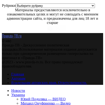
Рубрики
Материалы предоставляются исключительно в
ознакомительных целях и могут не совпадать с мнением
администрации сайта, и предназначены для лиц 18 лет и
старше
Правда-ТВ.ru
О нас
Правда-ТВ - Дискуссионно политическая
площадка.Использование материалов издания допускается
только при одновременном размещении гиперссылки на
оригинал в «Правда-ТВ»
@2023 - www.pravda-tv.ru. Все права принадлежат
правообладателям.
Главная
Авторам
Владельцам авторских прав. Ответственности.
Новости
Украина
Юрий Подоляка — ВИДЕО
Михаил Онуфриенко — Видео