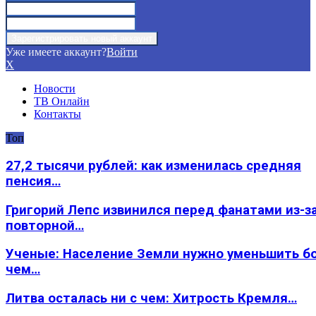
Уже имеете аккаунт?
Войти
X
Новости
ТВ Онлайн
Контакты
Топ
27,2 тысячи рублей: как изменилась средняя
пенсия…
Григорий Лепс извинился перед фанатами из-з
повторной…
Ученые: Население Земли нужно уменьшить б
чем…
Литва осталась ни с чем: Хитрость Кремля…