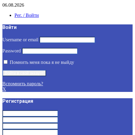
06.08.2026
Рег. / Войти
Войти
Username or email
Password
Помнить меня пока я не выйду
Вспомнить пароль?
X
Регистрация