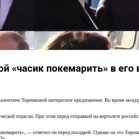
й «часик покемарить» в его 
лентине Терешковой интересное предложение. Во время экскурс
ической отрасли. При этом перед отправкой на вертолете росси
окемарить», — отметил он перед посадкой. Однако на это Терешко
3».