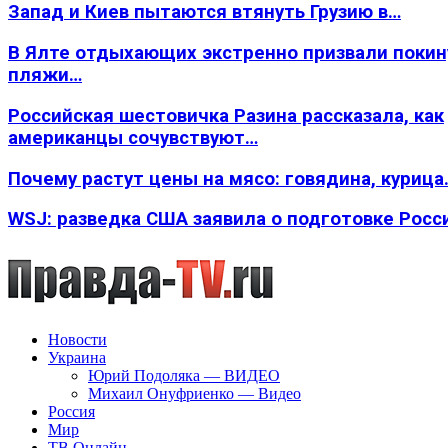
Запад и Киев пытаются втянуть Грузию в…
В Ялте отдыхающих экстренно призвали покин
пляжи…
Российская шестовичка Разина рассказала, как
американцы сочувствуют…
Почему растут цены на мясо: говядина, курица
WSJ: разведка США заявила о подготовке Росс
Новости
Украина
Юрий Подоляка — ВИДЕО
Михаил Онуфриенко — Видео
Россия
Мир
ТВ Онлайн