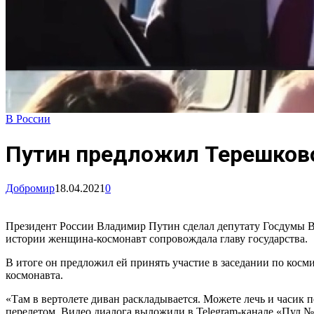
В России
Путин предложил Терешково
Добромир
18.04.2021
0
Президент России Владимир Путин сделал депутату Госдумы Ва
истории женщина-космонавт сопровождала главу государства.
В итоге он предложил ей принять участие в заседании по косм
космонавта.
«Там в вертолете диван раскладывается. Можете лечь и часик п
перелетом. Видео диалога выложили в Telegram-канале «Пул №