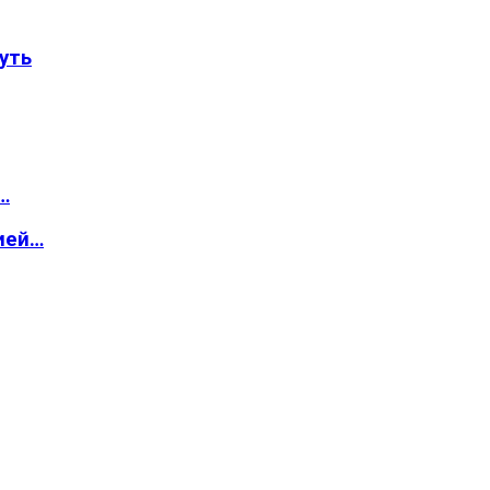
уть
…
ией…