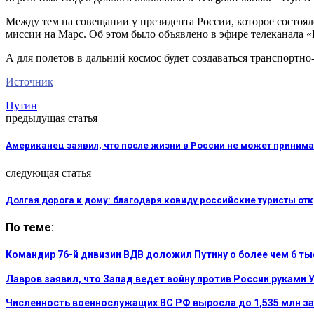
Между тем на совещании у президента России, которое состоял
миссии на Марс. Об этом было объявлено в эфире телеканала «
А для полетов в дальний космос будет создаваться транспортно
Источник
Путин
предыдущая статья
Американец заявил, что после жизни в России не может приним
следующая статья
Долгая дорога к дому: благодаря ковиду российские туристы от
По теме:
Командир 76-й дивизии ВДВ доложил Путину о более чем 6 т
Лавров заявил, что Запад ведет войну против России руками 
Численность военнослужащих ВС РФ выросла до 1,535 млн за