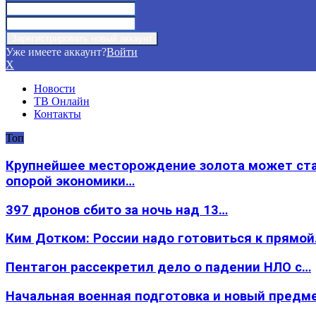
Уже имеете аккаунт?
Войти
X
Новости
ТВ Онлайн
Контакты
Топ
Крупнейшее месторождение золота может ст
опорой экономики…
397 дронов сбито за ночь над 13…
Ким Дотком: России надо готовиться к прямо
Пентагон рассекретил дело о падении НЛО с…
Начальная военная подготовка и новый предм