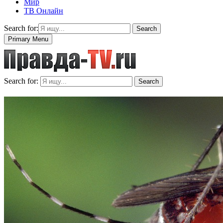
Мир
ТВ Онлайн
Search for:
Search
Primary Menu
Search for:
Search