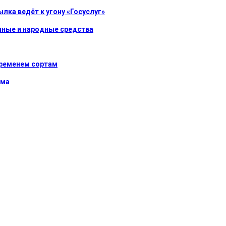
ка ведёт к угону «Госуслуг»
енные и народные средства
временем сортам
ома