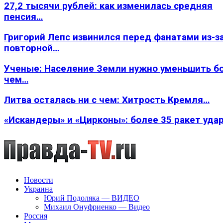
27,2 тысячи рублей: как изменилась средняя
пенсия…
Григорий Лепс извинился перед фанатами из-з
повторной…
Ученые: Население Земли нужно уменьшить б
чем…
Литва осталась ни с чем: Хитрость Кремля…
«Искандеры» и «Цирконы»: более 35 ракет уда
Новости
Украина
Юрий Подоляка — ВИДЕО
Михаил Онуфриенко — Видео
Россия