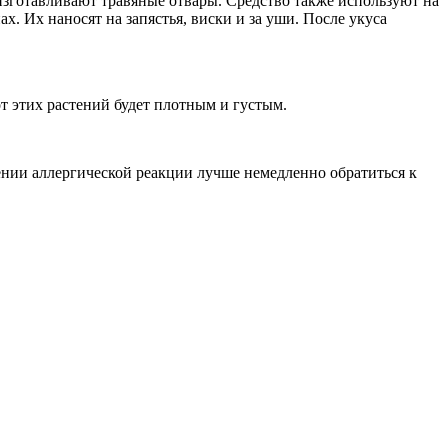
 изготавливают травяные отвары. Средство также используют на
. Их наносят на запястья, виски и за уши. После укуса
т этих растений будет плотным и густым.
ении аллергической реакции лучше немедленно обратиться к