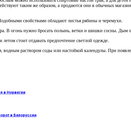
рослым можно использовать спиртовые настои трав, а для детей
йствуют таким же образом, а продаются они в обычных магазинах
Подобными свойствами обладают листья рябины и черемухи.
а. В огонь нужно бросать полынь, ветки и шишки сосны. Дым о
 летом стоит отдавать предпочтение светлой одежде.
ем, водным раствором соды или настойкой календулы. При появл
я в Норвегии
ворот в Белоруссии