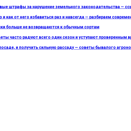
е штрафы за нарушение земельного законодательства — ссыл
 и как от него избавиться раз и навсегда — разбираем соврем
ники больше не возвращаются к обычным сортам
веты часто радуют всего один сезон и уступают проверенным 
посаде, и получить сильную рассаду — советы бывалого агрон