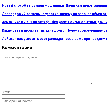
Новый способ выдумали мошенники: Дачникам шлют фальшивы
Леопардовый слизень на участке: почему он опаснее обычного
Земляника с июня по октябрь без усов: Почему опытные дач
Какие цветы проживут на даче долго: Почему современные ц
Лайфхак как ускорить рост рассады перца даже при позднем 
Комментарий