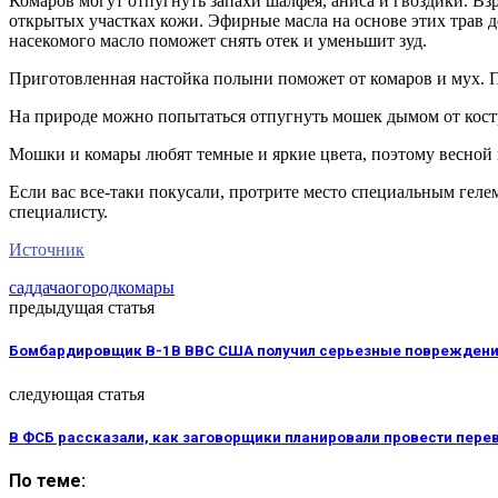
Комаров могут отпугнуть запахи шалфея, аниса и гвоздики. Вз
открытых участках кожи. Эфирные масла на основе этих трав де
насекомого масло поможет снять отек и уменьшит зуд.
Приготовленная настойка полыни поможет от комаров и мух. 
На природе можно попытаться отпугнуть мошек дымом от костр
Мошки и комары любят темные и яркие цвета, поэтому весной и
Если вас все-таки покусали, протрите место специальным гел
специалисту.
Источник
сад
дача
огород
комары
предыдущая статья
Бомбардировщик B-1B ВВС США получил серьезные повреждени
следующая статья
В ФСБ рассказали, как заговорщики планировали провести пере
По теме: