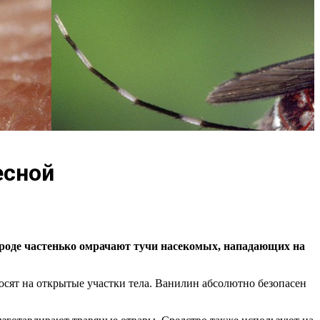
есной
ироде частенько омрачают тучи насекомых, нападающих на
осят на открытые участки тела. Ванилин абсолютно безопасен